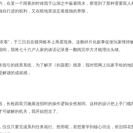
的，在某一个雨夜的时候我于山洞之中躲避雨水，察觉到了那种需要双人
独自行进的权利，又在暗地里设定着孤独的界限 。
红衣客”，于三日后在镖局账本上再度现身。这般碎片化叙事促使玩家维持
期间，我将七十六户人家的谈话记录逐一翻阅完毕方才梳理出头绪。
务指引的残章系统，为了解开《剑器图》残章，我对照网上玩家手绘的地
是解谜的成就感 。
器，长枪跟双刃施展连招时的操作逻辑全然相同。这样的设计把上手门槛
才可破解的机关，我开始想念了。
，仅仅只要完成系列任务就行。然而呢，若想要学到核心功法，依旧得花