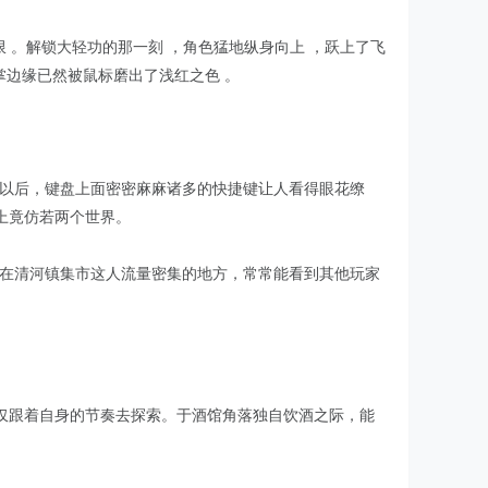
限 。解锁大轻功的那一刻 ，角色猛地纵身向上 ，跃上了飞
掌边缘已然被鼠标磨出了浅红之色 。
端以后，键盘上面密密麻麻诸多的快捷键让人看得眼花缭
上竟仿若两个世界。
，在清河镇集市这人流量密集的地方，常常能看到其他玩家
仅跟着自身的节奏去探索。于酒馆角落独自饮酒之际，能