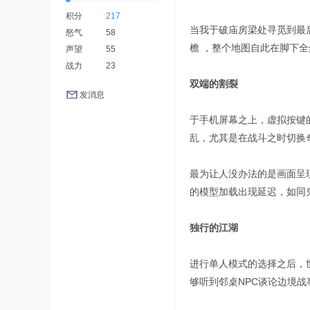
积分
217
当我于破庙房梁处寻觅到最后
怒气
58
檐 ，整个地图自此在脚下全
声望
55
战力
23
双端的割裂
发消息
于手机屏幕之上，虚拟按键
乱，尤其是在战斗之时切换
最为让人没办法的是画面呈
的模型加载出现延迟，如同
独行的江湖
进行单人模式的选择之后，
够听到邻桌NPC谈论边境