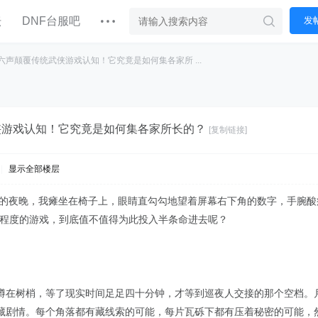
坛
DNF台服吧
发
六声颠覆传统武侠游戏认知！它究竟是如何集各家所 ...
侠游戏认知！它究竟是如何集各家所长的？
[复制链接]
|
显示全部楼层
0点的夜晚，我瘫坐在椅子上，眼睛直勾勾地望着屏幕右下角的数字，手腕
狂程度的游戏，到底值不值得为此投入半条命进去呢？
蹲在树梢，等了现实时间足足四十分钟，才等到巡夜人交接的那个空档。
藏剧情。每个角落都有藏线索的可能，每片瓦砾下都有压着秘密的可能，