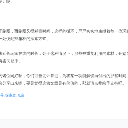
设计呢。
于跑图，而跑图又得耗费时间，这样的循环，严严实实地束缚着每一位玩
一处便翻找箱柜的探索方式。
来延长玩家在线的时长，处于这种情况下，那些被重复利用的素材，开始
得雷同起来。
的诸位同好呀，你们可曾去计算过，为将某一功能解锁而付出的那些时间
给分享出来哟，要是觉得这篇文章是有价值的，那就请点赞给予支持吧。
世界
,
探索度
,
氪金