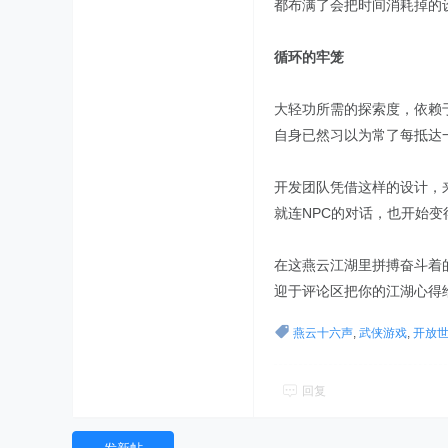
都布满了会把时间消耗掉的
循环的牢笼
大轻功所需的探索度，依赖
自身已然习以为常了每抵达
开发团队凭借这样的设计，
就连NPC的对话，也开始变
在这燕云江湖里拼搏奋斗着
迎于评论区把你的江湖心得
燕云十六声
,
武侠游戏
,
开放
回复