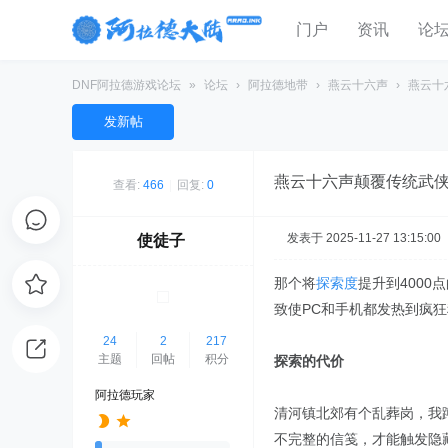
门户
资讯
论
DNF阿拉德游戏论坛
»
论坛
›
阿拉德地带
›
燕云十六声
›
燕云十
发新帖
燕云十六声颠覆传统武
查看:
466
|
回复:
0
发表于 2025-11-27 13:15:00
使徒子
那个将
探索度
提升到400
致使PC和手机都发热到疯
24
2
217
主题
回帖
积分
探索的代价
阿拉德玩家
清河镇北郊有个乱葬岗，我
不完整的信笺，才能触发隐