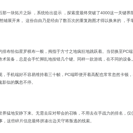
那一块拓片之际 ，系统给出提示 ，探索度最终突破了4000这一关键界
然铺展开来 。这份自由乃是经由了数百次的重复跑图才得以换来的 ，手
的排布恰似星罗棋布一般，拇指于方寸之地疯狂地跳跃着。当切换至PC
奇术装备，总是会手忙脚乱地按错几个键。同样一款游戏，在不同的设备
现，手机端好不容易维持着三十帧，PC端即便开着高配也常常忽然卡顿
鬼影似的飘忽不停。
世界猛地安静下来。无需去应对帮会的召唤，不用去在乎战力的排名，仅
战事，这些碎片信息最终拼凑出边关守将叛逃的线索。