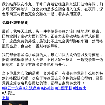
我的结拜队友小九，于昨日身着它径直到九流门驻地奔闯，归
来后便不停地讲，这套衣物是多么契合潜入任务。在夜间，深
色系简直与夜色完全交融在一起，着实实用至极。
免费外观要勤刷
最近，我每天上线，头一件事便是去往九流门驻地进行探索。
已然拿到了宝碑方面的配饰，正奋力去刷铁铁饭碗样式的帽
子。这些免费的外观，虽说比不上氪金类型那般华丽，然而搭
配妥当后，也自有一番别样的风味。
我们帮会那些追求成就的人，最近组队去刷钓雪以及青萝意，
据说掉落概率很让人无奈。不过大家一块儿，一边交谈着一边
刷副本，即便没有爆出装备也相当开心。
当下你最为心仪的是哪一套外观呀，有没有察觉到什么格外特
别的搭配技巧呢，欢迎于评论区去分享你的穿搭心得哟，要是
觉得这篇攻略具备用处的话，记得去点赞转发呀 ！
#燕云十六声
#外观盘点
#必冲款
#白嫖平替
#性价比
0
人赞过
支持