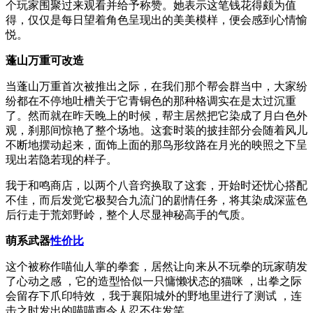
个玩家围聚过来观看并给予称赞。她表示这笔钱花得颇为值
得，仅仅是每日望着角色呈现出的美美模样，便会感到心情愉
悦。
蓬山万重可改造
当蓬山万重首次被推出之际，在我们那个帮会群当中，大家纷
纷都在不停地吐槽关于它青铜色的那种格调实在是太过沉重
了。然而就在昨天晚上的时候，帮主居然把它染成了月白色外
观，刹那间惊艳了整个场地。这套时装的披挂部分会随着风儿
不断地摆动起来，面饰上面的那鸟形纹路在月光的映照之下呈
现出若隐若现的样子。
我于和鸣商店，以两个八音窍换取了这套，开始时还忧心搭配
不佳，而后发觉它极契合九流门的剧情任务，将其染成深蓝色
后行走于荒郊野岭，整个人尽显神秘高手的气质。
萌系武器
性价比
这个被称作喵仙人掌的拳套，居然让向来从不玩拳的玩家萌发
了心动之感 ，它的造型恰似一只慵懒状态的猫咪 ，出拳之际
会留存下爪印特效 ，我于襄阳城外的野地里进行了测试 ，连
击之时发出的喵喵声令人忍不住发笑 。