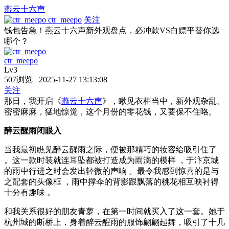
燕云十六声
ctr_meepo
关注
钱包告急！燕云十六声新外观盘点，必冲款VS白嫖平替你选
哪个？
ctr_meepo
Lv3
507浏览 2025-11-27 13:13:08
关注
那日，我开启《
燕云十六声
》，瞅见衣柜当中，新外观杂乱、
密密麻麻，猛地惊觉，这个月份的零花钱，又要保不住咯。
醉云醒雨闭眼入
当我最初瞧见醉云醒雨之际，便被那精巧的妆容给吸引住了
。这一款时装就连耳坠都被打造成为雨滴的模样 ，于汴京城
的雨中行进之时会发出轻微的声响 。最令我感到惊喜的是与
之配套的头像框 ，雨中撑伞的背影跟飘落的桃花相互映衬得
十分有趣味 。
和我关系很好的朋友青萝，在第一时间就买入了这一套。她于
杭州城的断桥上，身着醉云醒雨的服饰翩翩起舞，吸引了十几