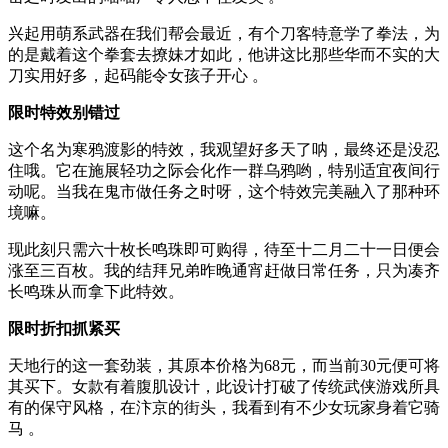
兴起用萌系武器在我们帮会最近，有个刀客特意学了拳法，为
的是戴着这个拳套去撩妹才如此，他讲这比那些华而不实的大
刀实用好多，起码能令女孩子开心 。
限时特效别错过
这个名为寒鸦渡影的特效，我观望好多天了呐，最终还是没忍
住哦。它在施展轻功之际会化作一群乌鸦哟，特别适宜夜间行
动呢。当我在鬼市做任务之时呀，这个特效完美融入了那种环
境嘛。
现此刻只需六十枚长鸣珠即可购得，待至十二月二十一日便会
涨至三百枚。我的结拜兄弟昨晚通宵赶做日常任务，只为凑齐
长鸣珠从而拿下此特效。
限时折扣抓紧买
天地行的这一套劲装，其原本价格为68元，而当前30元便可将
其买下。女款有着腹肌设计，此设计打破了传统武侠游戏所具
有的保守风格，在汴京的街头，我看到有不少女玩家身着它骑
马 。