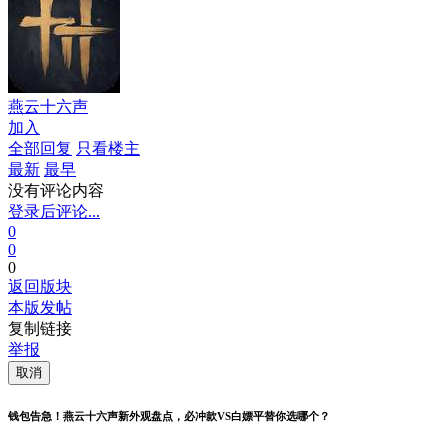
燕云十六声
加入
全部回复
只看楼主
最新
最早
没有评论内容
登录后评论...
0
0
0
返回版块
本版发帖
复制链接
举报
取消
钱包告急！燕云十六声新外观盘点，必冲款VS白嫖平替你选哪个？