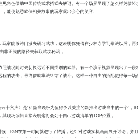
瞧见角色借助中国传统武术招式去解谜。有一个场景呈现了怎么样凭借轻
计，能使熟悉武侠相关故事的玩家露出会心的笑容。
，玩家能够跨门派去研习武功，这表明你凭借在少林寺学到拳法以后，再
由非正统的路径去获取武功秘籍 。
依照战况随时去切换远近不同类别的武器。有一个演示视频呈现出了一段
远程的攻击，最终借助掌法终结了战斗。这样一种自由的搭配使得每一场
赞《燕云十六声》是“科隆当晚极为值得予以关注的新推出游戏当中的一个”，
，其现场编辑直接表明这将会处于自己游戏清单的TOP位置 。
w那个时候，IGN在第一时间就进行了转播，还针对游戏实机画面展开讨论