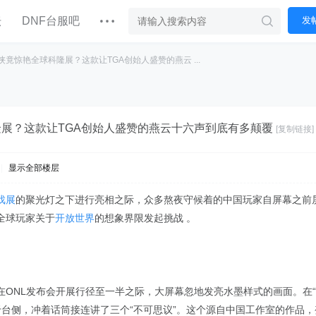
坛
DNF台服吧
发
侠竟惊艳全球科隆展？这款让TGA创始人盛赞的燕云 ...
展？这款让TGA创始人盛赞的燕云十六声到底有多颠覆
[复制链接]
|
显示全部楼层
戏展
的聚光灯之下进行亮相之际，众多熬夜守候着的中国玩家自屏幕之前
全球玩家关于
开放世界
的想象界限发起挑战 。
在ONL发布会开展行径至一半之际，大屏幕忽地发亮水墨样式的画面。在
站立于台侧，冲着话筒接连讲了三个“不可思议”。这个源自中国工作室的作