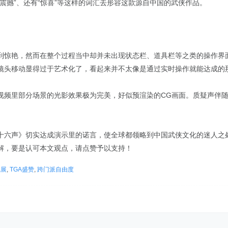
震撼”、还有“惊喜”等这样的词汇去形容这款源自中国的武侠作品。
到惊艳，然而在整个过程当中却并未出现状态栏、道具栏等之类的操作界
镜头移动显得过于艺术化了，看起来并不太像是通过实时操作就能达成的
视频里部分场景的光影效果极为完美，好似预渲染的CG画面。质疑声伴
十六声》切实达成演示里的诺言，使全球都领略到中国武侠文化的迷人之
解，要是认可本文观点，请点赞予以支持！
戏展
,
TGA盛赞
,
跨门派自由度