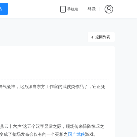
帖
登录
手机端
返回列表
屏气凝神，此乃源自东方工作室的武侠类作品了，它正凭
“燕云十六声”这五个汉字显露之际，现场传来阵阵惊叹之
品，变成了整场发布会仅有的一个亮相之
国产武侠
游戏。