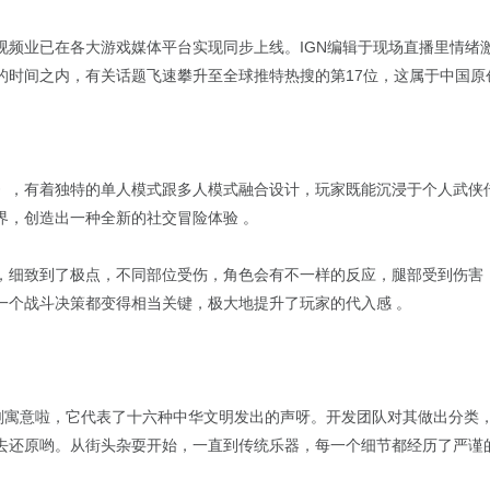
视频业已在各大游戏媒体平台实现同步上线。IGN编辑于现场直播里情绪
的时间之内，有关话题飞速攀升至全球推特热搜的第17位，这属于中国原
》，有着独特的单人模式跟多人模式融合设计，玩家既能沉浸于个人武侠
界，创造出一种全新的社交冒险体验 。
，细致到了极点，不同部位受伤，角色会有不一样的反应，腿部受到伤害
一个战斗决策都变得相当关键，极大地提升了玩家的代入感 。
深刻寓意啦，它代表了十六种中华文明发出的声呀。开发团队对其做出分类
去还原哟。从街头杂耍开始，一直到传统乐器，每一个细节都经历了严谨