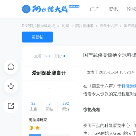
门户
资讯
论
DNF阿拉德游戏论坛
»
论坛
›
阿拉德地带
›
燕云十六声
›
国产武
发新帖
国产武侠竟惊艳全球科隆
查看:
393
|
回复:
0
发表于 2025-11-24 15:52:14
爱到深处腿自开
在《燕云十六声》于
科隆游
借着令人惊叹的完成程度对
32
5
292
主题
回帖
积分
惊艳亮相
阿拉德玩家
夜间三点的科隆展览中心，
声。TGA创始人Geoff