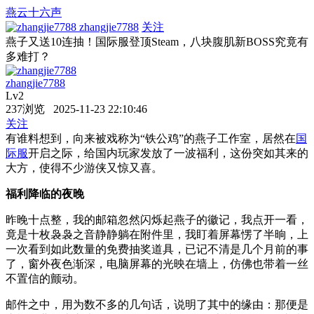
燕云十六声
zhangjie7788
关注
燕子又送10连抽！国际服登顶Steam，八块腹肌新BOSS究竟有
多难打？
zhangjie7788
Lv2
237浏览 2025-11-23 22:10:46
关注
有谁料想到，向来被戏称为“铁公鸡”的燕子工作室，居然在
国
际服
开启之际，给国内玩家发放了一波福利，这份突如其来的
大方，使得不少游侠又惊又喜。
福利降临的夜晚
昨晚十点整，我的邮箱忽然闪烁起燕子的徽记，我点开一看，
竟是十枚袅袅之音静静躺在附件里，我盯着屏幕愣了半晌，上
一次看到如此数量的免费抽奖道具，已记不清是几个月前的事
了，窗外夜色渐深，电脑屏幕的光映在墙上，仿佛也带着一丝
不置信的颤动。
邮件之中，用为数不多的几句话，说明了其中的缘由：那便是