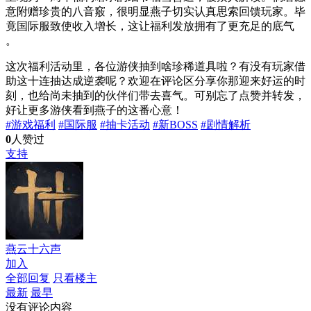
意附赠珍贵的八音竅，很明显燕子切实认真思索回馈玩家。毕
竟国际服致使收入增长，这让福利发放拥有了更充足的底气
。
这次福利活动里，各位游侠抽到啥珍稀道具啦？有没有玩家借
助这十连抽达成逆袭呢？欢迎在评论区分享你那迎来好运的时
刻，也给尚未抽到的伙伴们带去喜气。可别忘了点赞并转发，
好让更多游侠看到燕子的这番心意！
#游戏福利
#国际服
#抽卡活动
#新BOSS
#剧情解析
0
人赞过
支持
燕云十六声
加入
全部回复
只看楼主
最新
最早
没有评论内容