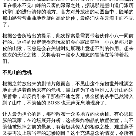
匿在根本不见山峰的云雾的深深之处，据说那是墨山道门派历
代掌门的进行清修的地方。官方对外放出的动图当中，陡峭的
那山路弯弯曲曲地盘旋向高处延伸，最终消失在云海里面不见
了。
根据公告所给出的提示，此次探索是需要带着伙伴小八一同前
行的。这样的设定使得老玩家们会心露出笑容，小八是那只调
皮的山猴，它总是会在关键时刻展现出意想不到的作用。想来
这次的天径之旅，又将会有一段令人难忘的冒险在等待着我
们。
不见山的危机
根据之前放出来的剧情片段而言，不见山这个宛如世外桃源之
地正遭遇着前所未有的危机，墨山道为了收容难民去开山的这
般善举，却反倒引来了那些不速之客，绣金楼的杀手已然潜入
到了山中，不羡仙的 BOSS 也无声无息地现身了。
让人最为担心的是，那些散布于众多地方的火药桶。有心思细
腻的玩家，在论坛展开分析，这些爆炸物品的放置位置，与不
羡仙被毁掉之前的景象，有着极其惊人的相似之处。难道燕子
又要再次上演当年的悲惨剧目？这个充满悬念的情况，令所有