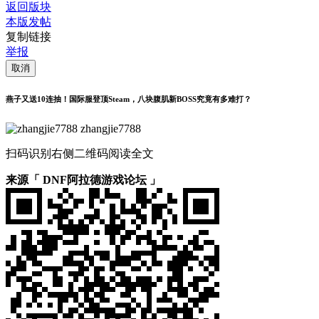
返回版块
本版发帖
复制链接
举报
取消
燕子又送10连抽！国际服登顶Steam，八块腹肌新BOSS究竟有多难打？
zhangjie7788
扫码识别右侧二维码阅读全文
来源「 DNF阿拉德游戏论坛 」