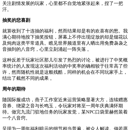
关注剧情发展的玩家，心里都不自觉地紧张起来，捏了一把
汗。
抽奖的悲喜剧
就算收到了十连抽的福利，然而结果却是有的欢喜有的愁。我
满心期待地按下抽奖按钮，屏幕上不停出现绽放的却是烟花以
及炖肉这类平常道具。瞧见世界频道里有人晒出用免费袅袅之
音抽到的八音窍，心里立刻涌起一阵失落 。
这种反差于玩家社区那儿引发了热烈的讨论，被进行了中奖概
率统计的人发现这次福利活动的中奖率的确相较于往常高了些
许，然而随机性就是这般残酷，同样的机会在不同玩家手上，
结出了截然不同的成果 。
周年的期待
随国际服成功，燕子工作室近来运营策略显著大方，连续赠惠
音券、绕梁之音与长鸣玉，令玩家对将至一周年庆典满怀期
待。做完九流门驻地任务的玩家发觉，某NPC口袋里赫然装着
一个八音窍。
呈现为一周年福利暗示的细节相当普遍，被众人解读。倘若愿