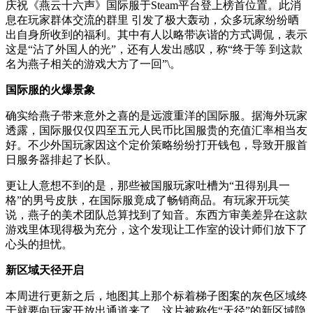
庆祝《燕云十六声》国际服于Steam平台登上榜首位置。此消
息在玩家群体交流的群里 引发了极大轰动，众多玩家纷纷晒
出自身所收到的福利。其中有人以略带诙谐的方式调侃，表示
这是“沾了外国人的光”，还有人发出感叹，称“终于等 到这款
名为燕子相关的游戏大方了一回”\。
国际服的火爆景象
确实给燕子带来意外之喜的是远渡重洋的国际服。据海外玩家
透露，国际服仅仅四至五元人民币比国服贵的充值汇率相当友
好。不少外国玩家因这个定价策略纷纷打开钱包，导致开服首
日服务器排起了长队。
更让人意想不到的是，那些被国服玩家吐槽为“丑得别具一
格”的男号皮肤，在国际服竟成了畅销商品。有玩家开玩笑
说，燕子的美术团队总算找到了知音。东西方审美差异在这款
游戏里体现得极为充分，这个发现让工作室的设计师们放下了
心头的担忧。
新区域天径开启
本周进行更新之后，地图其上那个标着梯子图案的灰色区域终
于就要向玩家开放出通道来了。这片被称作“天径”的新区域隐