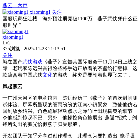
燕云十六声
xiaoming1
关注
国服玩家狂吐槽，海外预注册竟破1100万！燕子武侠凭什么征
服世界？
xiaoming1
Lv2
375浏览 2025-11-23 21:13:51
关注
就在国产
武侠
游戏
《燕子》宣告其国际服会于11月14日上线之
际，老玩家陈远兴奋得险些将手边正放着的茶盏给打翻掉，这
款蕴含着中国武侠
文化
的游戏，终究是要朝着世界飞去了 。
风起燕云
于广州天河区的电竞馆内，陈远经历了《燕子》的首次封闭测
试体验。屏幕所呈现的细雨纷纷的江南小镇景象，致使他仿若
回到故乡绍兴。角色施展轻功点水之际竹叶出现摇曳的细节，
令他感到惊叹不已。另外，他操控角色施展出“燕返”招式，剑
锋所划出的弧光恰似燕子归巢那般 。
开发团队于知乎分享过创作理念，此理念为要打造出“能呼吸