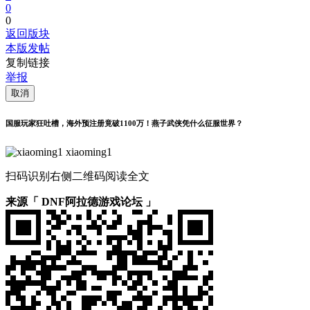
0
0
返回版块
本版发帖
复制链接
举报
取消
国服玩家狂吐槽，海外预注册竟破1100万！燕子武侠凭什么征服世界？
xiaoming1
扫码识别右侧二维码阅读全文
来源「 DNF阿拉德游戏论坛 」