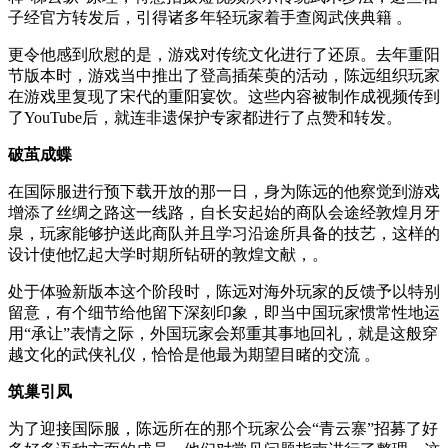
子经官方转发后，引得诸多年轻玩家着手查阅武侠典籍 。
更令他感到欣慰的是，游戏对传统文化进行了还原。去年重阳
节版本时，游戏当中推出了登高插茱萸的活动，陈远组织玩家
在游戏里复现了宋代的重阳宴饮。这些内容被制作成视频传到
了YouTube后，就连非遗保护专家都进行了点赞和转发。
破茧成蝶
在国际服进行预下载开放的那一日，身为陈远的他察觉到游戏
增添了丝绸之路这一线路，自长安起始的商队会途经敦煌月牙
泉，玩家能够护送此商队并且学习沿途所具备的技艺，这样的
设计使他忆起大学时期所钻研的敦煌文献，。
处于体验新版本这个阶段时，陈远对海外玩家的反馈予以特别
留意，有个细节给他留下深刻印象，即当中国玩家惯常性地运
用“承让”表情之际，外国玩家会郑重其事地回礼，就是这般穿
越文化的武侠礼仪，恰恰是他最为期望目睹的交流 。
筑巢引凤
为了迎接国际服，陈远所在的那个玩家公会“青云寨”招募了好