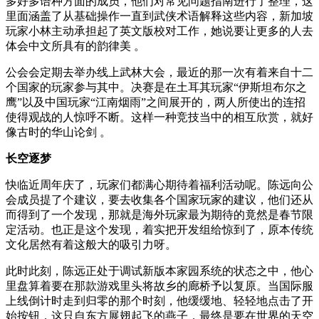
多好多语种方面的成员，他们对常见问题指南进行了整理，这
里面涵盖了从基础操作一直到武侠术语解释这些内容，新加坡
玩家小林主动承担起了英文版校对工作，她说要让更多的人去
体会中文所具有的韵律美 。
公会会定期去举办线上武林大会，最近的那一次有着来自十二
个国家的玩家参与其中。决赛是在土耳其玩家“伊斯坦布尔之
鹰”以及中国玩家“江南烟雨”之间展开的，两人所使出的连招
使得观战的人惊呼不断。这样一种竞技当中的相互欣赏，就好
像古时的华山论剑 。
长空逐梦
快临近周年庆了，玩家们都满心期待着福利活动呢。陈远向公
会成员提了个建议，要去收集各个国家玩家的建议，他们还从
而得到了一个发现，那就是海外玩家最为期待的竟然是春节限
定活动。也正是这个发现，着实把开发组给惊到了，原本传统
文化居然有着这般大的吸引力呀。
此时此刻，陈远正处于调试新版本家园系统的状态之中，他心
里盘算着要在那款游戏里头将故乡的廊桥予以复原。当国际服
上线倒计时走到归零的那个时刻，他缓缓地、轻轻地点击了开
始按钮，这只自东方展翅起飞的燕子，最终是要在世界的天空