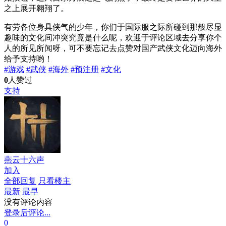
之上展开翱翔了。
有劳各位身具侠气的少年，你们于国际服之际所碰到那般尽显
趣味的文化间冲突究竟是什么呢，欢迎于评论区域去分享你个
人的所见所闻呀，可不要忘记去点赞对国产武侠文化迈向海外
给予支持哟！
#游戏
#武侠
#海外
#预注册
#文化
0
人赞过
支持
燕云十六声
加入
全部回复
只看楼主
最新
最早
没有评论内容
登录后评论...
0