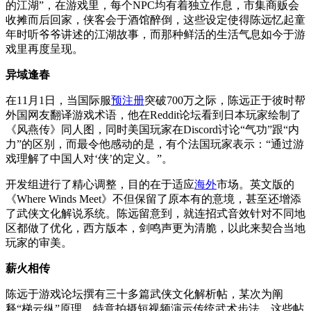
的江湖”，在游戏里，每个NPC均有着独立作息，市集商贩会
收摊而后回家，侠客会于酒馆醉倒，这些设定使得陈远忆起童
年时听爷爷讲述的江湖故事，而那种鲜活的生活气息如今于游
戏里再度呈现。
异域逢春
在11月1日，当国际服
预注册
突破700万之际，陈远正于彼时帮
外国网友翻译游戏术语，他在Reddit论坛看到日本玩家绘制了
《风燕传》同人图，同时美国玩家在Discord讨论“气功”跟“内
力”的区别，而最令他感动的是，有个法国玩家表示：“通过游
戏理解了中国人对‘侠’的定义。”。
开发组进行了精心调整，目的在于适应
海外
市场。英文版的
《Where Winds Meet》不但保留了原本有的意境，甚至还增添
了武侠文化解说系统。陈远留意到，就连招式音效针对不同地
区都做了优化，西方版本，剑鸣声更为清脆，以此来契合当地
玩家的审美。
薪火相传
陈远于游戏论坛撰有三十多篇武侠文化解析帖，某次为阐
释“梯云纵”原理，特意拍摄短视频演示传统武术步法，这些帖