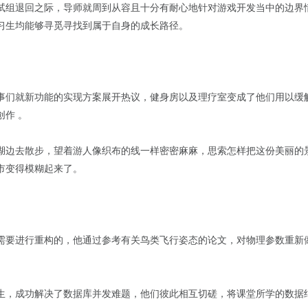
试组退回之际，导师就周到从容且十分有耐心地针对游戏开发当中的边界
习生均能够寻觅寻找到属于自身的成长路径。
事们就新功能的实现方案展开热议，健身房以及理疗室变成了他们用以缓
作 。
湖边去散步，望着游人像织布的线一样密密麻麻，思索怎样把这份美丽的
市变得模糊起来了。
需要进行重构的，他通过参考有关鸟类飞行姿态的论文，对物理参数重新
生，成功解决了数据库并发难题，他们彼此相互切磋，将课堂所学的数据