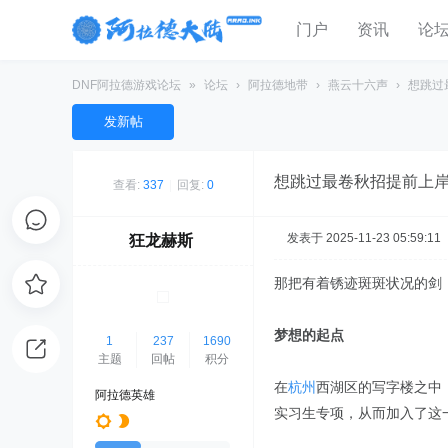
门户
资讯
论
DNF阿拉德游戏论坛
»
论坛
›
阿拉德地带
›
燕云十六声
›
想跳过
发新帖
想跳过最卷秋招提前上
查看:
337
|
回复:
0
发表于 2025-11-23 05:59:11
狂龙赫斯
那把有着锈迹斑斑状况的剑
梦想的起点
1
237
1690
主题
回帖
积分
在
杭州
西湖区的写字楼之中
阿拉德英雄
实习生专项，从而加入了这