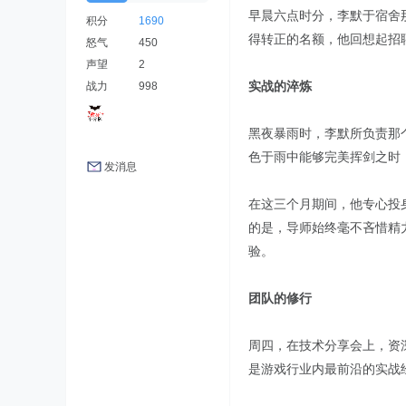
早晨六点时分，李默于宿舍
积分
1690
得转正的名额，他回想起招
怒气
450
声望
2
实战的淬炼
战力
998
黑夜暴雨时，李默所负责那
色于雨中能够完美挥剑之时
发消息
在这三个月期间，他专心投
的是，导师始终毫不吝惜精
验。
团队的修行
周四，在技术分享会上，资
是游戏行业内最前沿的实战