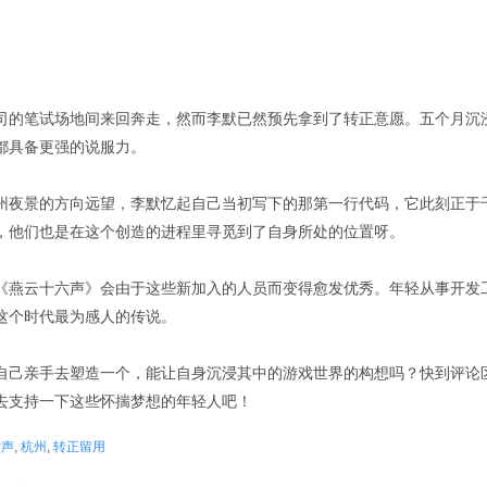
司的笔试场地间来回奔走，然而李默已然预先拿到了转正意愿。五个月沉
都具备更强的说服力。
州夜景的方向远望，李默忆起自己当初写下的那第一行代码，它此刻正于
，他们也是在这个创造的进程里寻觅到了自身所处的位置呀。
《燕云十六声》会由于这些新加入的人员而变得愈发优秀。年轻从事开发
这个时代最为感人的传说。
自己亲手去塑造一个，能让自身沉浸其中的游戏世界的构想吗？快到评论
去支持一下这些怀揣梦想的年轻人吧！
六声
,
杭州
,
转正留用