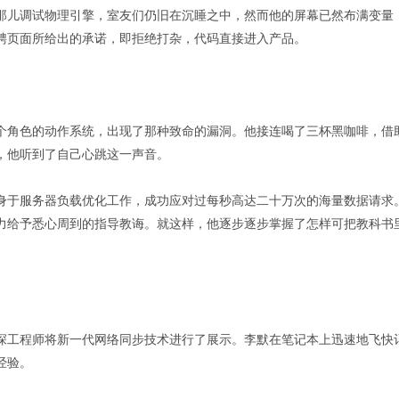
那儿调试物理引擎，室友们仍旧在沉睡之中，然而他的屏幕已然布满变量
聘页面所给出的承诺，即拒绝打杂，代码直接进入产品。
个角色的动作系统，出现了那种致命的漏洞。他接连喝了三杯黑咖啡，借
，他听到了自己心跳这一声音。
身于服务器负载优化工作，成功应对过每秒高达二十万次的海量数据请求
力给予悉心周到的指导教诲。就这样，他逐步逐步掌握了怎样可把教科书
深工程师将新一代网络同步技术进行了展示。李默在笔记本上迅速地飞快
经验。