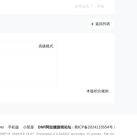
使用道具
举报
返回列表
高级模式
本版积分规则
ver
|
手机版
|
小黑屋
|
DNF阿拉德游戏论坛
(
蜀ICP备2024115554号
)
GMT+8, 2026-8-8 19:47
, Processed in 0.044922 second(s), 10 queries , File On.