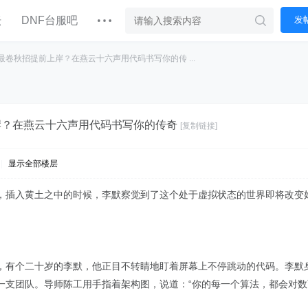
坛
DNF台服吧
发
最卷秋招提前上岸？在燕云十六声用代码书写你的传 ...
岸？在燕云十六声用代码书写你的传奇
[复制链接]
|
显示全部楼层
，插入黄土之中的时候，李默察觉到了这个处于虚拟状态的世界即将改变
，有个二十岁的李默，他正目不转睛地盯着屏幕上不停跳动的代码。李默身
一支团队。导师陈工用手指着架构图，说道：“你的每一个算法，都会对数