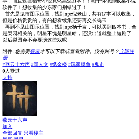
事，而且这些猎奇小说竟然高达21本！！燕子你该卸载某小说
软件了！想收集的少东家们别错过了！
首先是鬼市图示位置，找到npc倪老山，共有17本可以收集，
但是价格贵贵的，有的想看续集还要再交长鸣玉
再到不见山图示位置，找到npc杨千言，可以买到四本书，全
是梨园相关的，明星不愧是明星哈，还没出道就整上短剧了，
以后梨园会不会要演这些戏呢
附件:
您需要
登录
才可以下载或查看附件。没有账号？
立即注
册
#燕云十六声
#同人文
#绣金楼
#玩家摸鱼
#鬼市
0
人赞过
支持
燕云十六声
加入
全部回复
只看楼主