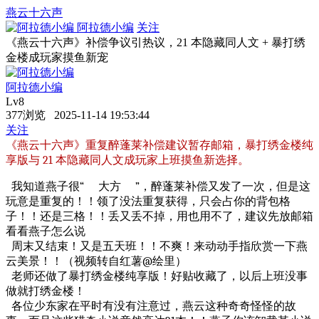
燕云十六声
阿拉德小编
关注
《燕云十六声》补偿争议引热议，21 本隐藏同人文 + 暴打绣
金楼成玩家摸鱼新宠
阿拉德小编
Lv8
377浏览 2025-11-14 19:53:44
关注
《燕云十六声》重复醉蓬莱补偿建议暂存邮箱，暴打绣金楼纯
享版与 21 本隐藏同人文成玩家上班摸鱼新选择。
我知道燕子很“ 大方 ”，醉蓬莱补偿又发了一次，但是这
玩意是重复的！！领了没法重复获得，只会占你的背包格
子！！还是三格！！丢又丢不掉，用也用不了，建议先放邮箱
看看燕子怎么说
周末又结束！又是五天班！！不爽！来动动手指欣赏一下燕
云美景！！（视频转自红薯@绘里）
老师还做了暴打绣金楼纯享版！好贴收藏了，以后上班没事
做就打绣金楼！
各位少东家在平时有没有注意过，燕云这种奇奇怪怪的故