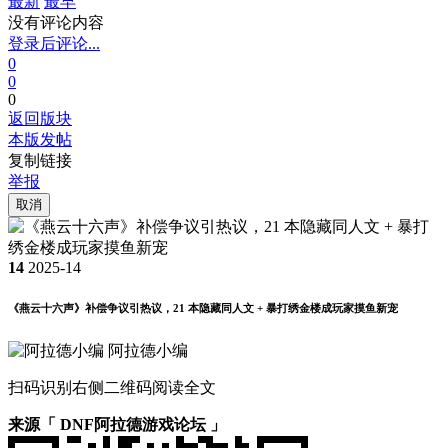
最新
最早
没有评论内容
登录后评论...
0
0
0
返回版块
本版发帖
复制链接
举报
取消
14
2025-14
《燕云十六声》补偿争议引热议，21 本隐藏同人文 + 暴打绣金楼成玩家摸鱼新宠
阿拉德小编
扫码识别右侧二维码阅读全文
来源「 DNF阿拉德游戏论坛 」