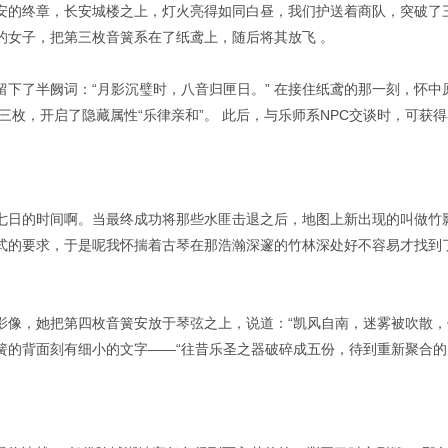
安的终章，长安城楼之上，灯火亮得如同白昼，我们护送着商队，突破了
的女子，把第三枚音簧系在了纸鸢上，随后将其放飞 。
下了半阙词：“月影沉璧时，八音归匣日。” 在接住纸鸢的那一刻，怀中
三枚，开启了隐藏属性“乐律亲和”。 此后，与乐师系NPC交谈时，可获得额
七日的时间啊。当最终成功将那些水匪击退之后，地图上新出现的叫做竹
式的要求，于是呢我怀揣着古琴在那浩瀚深邃的竹林深处好不容易才找到
影像，她把第四枚音簧安放于琴弦之上，说道：“凯风自南，迷雾被吹散，
簧的背面刻有细小的文字——“往昔乐圣之器破碎成五份，待到重新聚合的