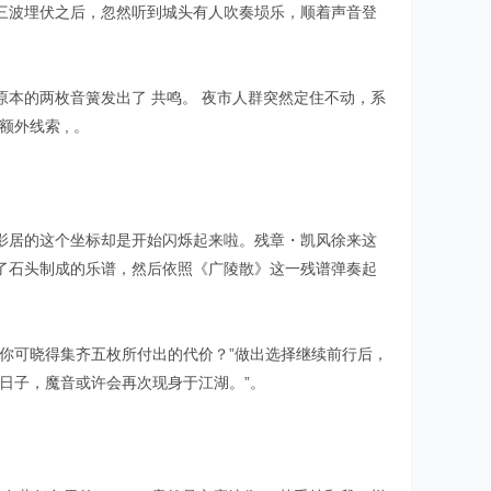
三波埋伏之后，忽然听到城头有人吹奏埙乐，顺着声音登
原本的两枚音簧发出了 共鸣。 夜市人群突然定住不动，系
外线索 , 。
影居的这个坐标却是开始闪烁起来啦。残章・凯风徐来这
了石头制成的乐谱，然后依照《广陵散》这一残谱弹奏起
你可晓得集齐五枚所付出的代价？”做出选择继续前行后，
日子，魔音或许会再次现身于江湖。”。