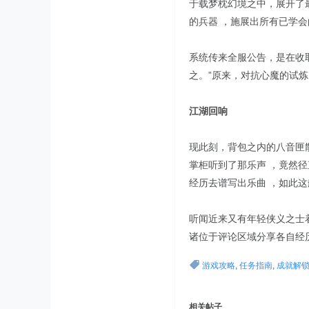
于载梦枕幻境之中，展开了最
的兵器 ，施展出所有已学会
系统传来全服公告，是在收
之。”原来，对抗心魔的试
江湖回响
现此刻，背包之内的八音匣
掌柜听到了那乐声 ，竟然
经历去谱写出乐曲 ，如此这
听闻近来又有年轻侠义之士
诸位于评论区域分享各自经
游戏攻略
,
任务指南
,
成就解
相关帖子