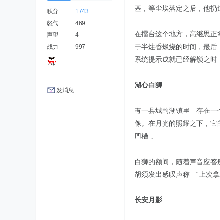
基，等尘埃落定之后，他扔
积分
1743
怒气
469
在擂台这个地方，高继思正
声望
4
于半炷香燃烧的时间，最后
战力
997
系统提示成就已经解锁之时
湖心白狮
发消息
有一县城的湖镇里，存在一
像。在月光的照耀之下，它
凹槽 。
白狮的额间，随着声音应答
胡须发出感叹声称：“上次
长安月影