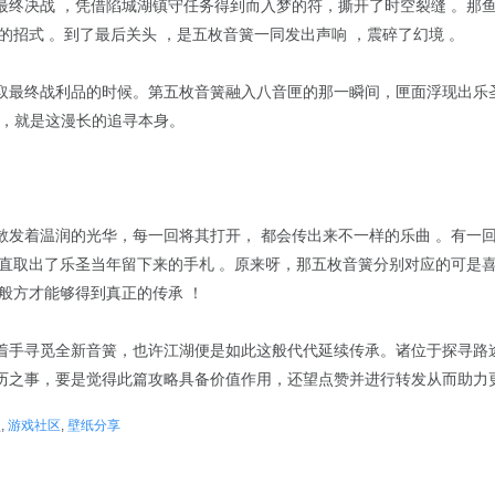
终决战 ，凭借陷城湖镇守任务得到而入梦的符，撕开了时空裂缝 。那鱼
的招式 。到了最后关头 ，是五枚音簧一同发出声响 ，震碎了幻境 。
取最终战利品的时候。第五枚音簧融入八音匣的那一瞬间，匣面浮现出乐
炼，就是这漫长的追寻本身。
散发着温润的光华，每一回将其打开， 都会传出来不一样的乐曲 。有一
径直取出了乐圣当年留下来的手札 。原来呀，那五枚音簧分别对应的可是
般方才能够得到真正的传承 ！
着手寻觅全新音簧，也许江湖便是如此这般代代延续传承。诸位于探寻路
历之事，要是觉得此篇攻略具备价值作用，还望点赞并进行转发从而助力
锁
,
游戏社区
,
壁纸分享