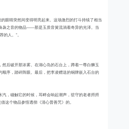
般的眼睛突然间变得明亮起来。这场激烈的打斗持续了相当
袅袅之音的物品——那是玉质音簧流淌着奇异的光泽。当
荐的人。”。
，然后破开那浓雾。在湖心岛的石台上，蹲着一尊白狮玉
的顺序，踏碎阵眼。最后，把李凌赠送的铜牌嵌入石台的
水汽，碰触它的时候，耳畔会响起潮声，驻守的老者捋捋
凭借这个物品参悟透彻《清心普善咒》的。