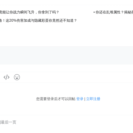
竟能让你战力瞬间飞升，你拿到了吗？
•
你还在乱堆属性？揭秘
攻略！这20%伤害加成与隐藏彩蛋你竟然还不知道？
您需要登录后才可以回帖
登录
|
立即注册
到最后一页