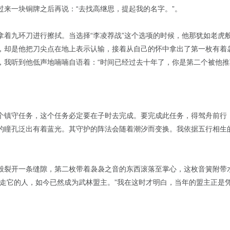
过来一块铜牌之后再说：“去找高继思，提起我的名字。”。
拿着九环刀进行擦拭。当选择“李凌荐战”这个选项的时候，他那犹如老虎
，却是他把刀尖点在地上表示认输，接着从自己的怀中拿出了第一枚有着
，我听到他低声地喃喃自语着：“时间已经过去十年了，你是第二个被他推
个镇守任务，这个任务必定要在子时去完成。要完成此任务，得驾舟前行
的瞳孔泛出有着蓝光。其守护的阵法会随着潮汐而变换。我依据五行相生
般裂开一条缝隙，第二枚带着袅袅之音的东西滚落至掌心，这枚音簧附带
拿走它的人，如今已然成为武林盟主。”我在这时才明白，当年的盟主正是