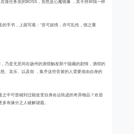
在藻任务里的BOSS，竟然是心魔镜像 ，其手持和我一样
圣的手书，上面写着：“音可娱情，亦可乱性，慎之重
回，乃是无意间在扬州的酒馆触发那个隐藏的剧情，酒馆的
喜怒、哀乐、以及怨 ，集齐这些音簧的人需要借由自身的
途之中可曾碰到过能改变自身命运轨迹的奇异物品？欢迎
更多有缘分之人破解谜题。