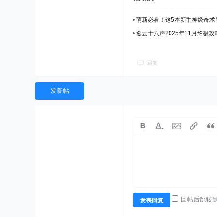
•
萌新必看！这5本新手神级奇术
•
燕云十六声2025年11月终极
回复
发新帖
回帖后跳转
发表回复