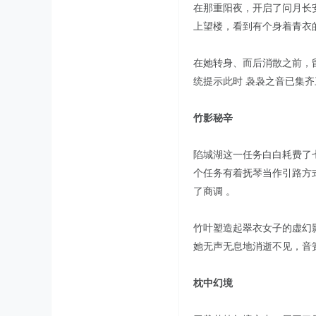
在那重阳夜，开启了问月长
上望楼，看到有个身着青衣
在她转身、而后消散之前，留
统提示此时 袅袅之音已集齐
竹影秘辛
陷城湖这一任务白白耗费了
个任务有着抚琴当作引路方
了商调 。
竹叶塑造起翠衣女子的虚幻
她无声无息地消逝不见，音
枕中幻境