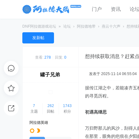
门户
资讯
论
DNF阿拉德游戏论坛
»
论坛
›
阿拉德地带
›
燕云十六声
›
想持续
发新帖
想持续获取消息？赶紧
查看:
278
|
回复:
0
发表于 2025-11-14 06:55:04
罐子兄弟
据传江湖之中，若能凑齐五
的寻觅历程。
7
262
1743
主题
回帖
积分
初遇高继思
阿拉德英雄
万归野那儿的风沙，刮得人
在那里，眼角的疤痕在夕阳