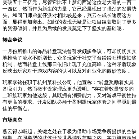
突破五十三亿元，尽管它比不上梦幻西游这位老大哥的一百二
十四亿，然而作为新生的力量，它已经展现出了强劲的发展势
头。和同门师弟蛋仔派对相比较起来，燕云在成长速度这方
面，显得更加突出。如此的表现无疑是让项目组获取到了更多
的资源倾斜，并且为后续的发展奠定下了坚实的基础呢 .
转盘争议
十月份所推出的饰品转盘玩法曾引发颇多争议，可却切切实实
地推动了流水不断增长，众多玩家于社交平台纷纷吐槽该抽奖
机制，然而转盘上线那日依旧出现了充值高峰，这种矛盾现象
反映出玩家对于游戏内容的认可以及对商业化的微妙态度 。
玩家李铭任职于杭州某科技公司，他宣称：“转盘奖励着实具
备吸引力，然而概率设定理应更为透明。”存在着数量较多的
上班族玩家如他这般，其既拥有消费能力，又对游戏平衡性持
有更高的要求。开发团队必须于盈利跟玩家体验之间寻觅到最
佳的平衡点。
市场真空
燕云得以崛起，关键之处在于极为借助市场竞争所提供的空缺
档期，在同类型的武侠开放世界游戏范畴之内，实力旗鼓相当