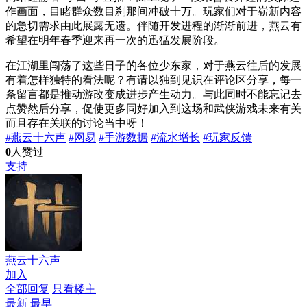
作画面，目睹群众数目刹那间冲破十万。玩家们对于崭新内容
的急切需求由此展露无遗。伴随开发进程的渐渐前进，燕云有
希望在明年春季迎来再一次的迅猛发展阶段。
在江湖里闯荡了这些日子的各位少东家，对于燕云往后的发展
有着怎样独特的看法呢？有请以独到见识在评论区分享，每一
条留言都是推动游改变成进步产生动力。与此同时不能忘记去
点赞然后分享，促使更多同好加入到这场和武侠游戏未来有关
而且存在关联的讨论当中呀！
#燕云十六声
#网易
#手游数据
#流水增长
#玩家反馈
0
人赞过
支持
燕云十六声
加入
全部回复
只看楼主
最新
最早