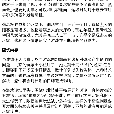
的对手还未曾出现，王者荣耀世界尽管被寄予了很高期望，然
而最少也要到明年才可以和玩家碰面，这段时间对于燕云来讲
是弥足珍贵的发展契机。
张老板在成都经营网吧，他观察到，最近一个月，选择燕云的
顾客显著增多。他指着满是人的大厅称，现在年轻人更青睐这
种国风武侠游戏，尤其是晚上八点至十点，几乎全是玩燕云的
玩家。这种线下情形证实了游戏在不断增长的影响力。
隐忧尚存
虽成绩令人欣喜，然而游戏内部却尚有诸多对体验产生影响的
问题。北京的玩家王小姐讲了，她近期于完成“剑阁迷踪”任务
之际碰到了好多回卡顿情况，致使任务以失败告终。此种技术
方面的问题在玩家群体当中多次被说起，要是不能够及时予以
解决，恐怕将会对长期的口碑造成影响。
在游戏论坛里头，围绕职业技能平衡展开的讨论一直热度都没
有减退。玩家“青衣客”发出帖子讲，在当前版本里天策府职业
太过强势了，致使论剑玩法缺少多样性。这样的平衡性问题要
开发团队持续去关注并且及时进行调整，不然的话有可能造成
玩家流失。