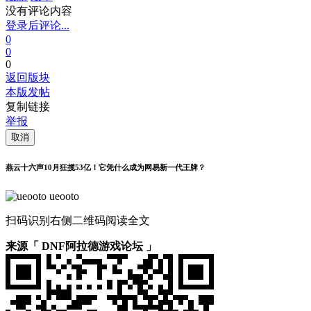
没有评论内容
登录后评论...
0
0
0
返回版块
本版发帖
复制链接
举报
取消
燕云十六声10月狂揽53亿！它凭什么成为网易新一代王牌？
ueooto
扫码识别右侧二维码阅读全文
来源「 DNF阿拉德游戏论坛 」