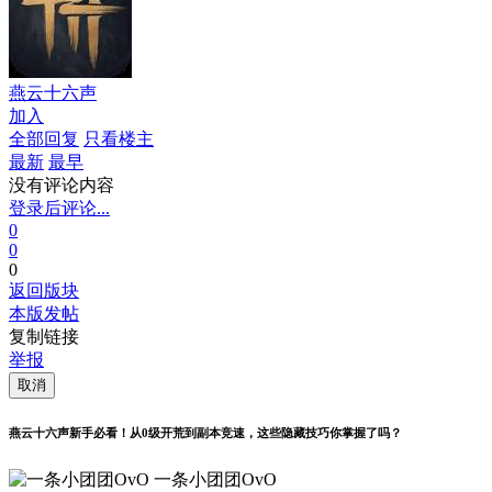
燕云十六声
加入
全部回复
只看楼主
最新
最早
没有评论内容
登录后评论...
0
0
0
返回版块
本版发帖
复制链接
举报
取消
燕云十六声新手必看！从0级开荒到副本竞速，这些隐藏技巧你掌握了吗？
一条小团团OvO