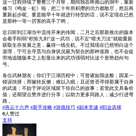
这一过程持续了整整三个月呀，期间我在终南山的洞中，重新
修习《鸣金・虹》啦，把二十年所积攒的功力都散尽，然后再
重新起步呢。要是能早十年就进行转型的话，说不定现在已然
是那种一等一厉害的高手了哟 。
近日听到江湖当中流传开来的传闻，二月之后那新推出的版本
会着手削弱“积矩九剑”这一武功，说不定“嗟夫刀法”就能重新
获取生存发展之意，赢得一线生机。不过我现在已然明白这个
道理，宁可去寻觅与自身状况最为契合的那种道路，也不会徒
劳地追随版本之上彰显出来的武功强弱对比这个形势趋向句
号。
各位武林朋友；你们于江湖历程中；可曾诸如我这般；因某一
错误抉择；而辗转反侧；难以入眠；且还曾否寻得那属于自身
的武道；不妨于评论区域留下你自己的故事；若觉此文具备价
值；还期望点赞并进行分享；以助力更多同路人；减少行进弯
路 。
#燕云十六声
#新手攻略
#游戏技巧
#副本竞速
#职业选择
0
人赞过
支持