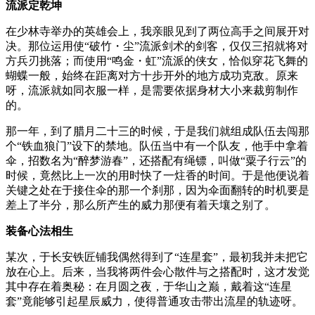
流派定乾坤
在少林寺举办的英雄会上，我亲眼见到了两位高手之间展开对
决。那位运用使“破竹・尘”流派剑术的剑客，仅仅三招就将对
方兵刃挑落；而使用“鸣金・虹”流派的侠女，恰似穿花飞舞的
蝴蝶一般，始终在距离对方十步开外的地方成功克敌。原来
呀，流派就如同衣服一样，是需要依据身材大小来裁剪制作
的。
那一年，到了腊月二十三的时候，于是我们就组成队伍去闯那
个“铁血狼门”设下的禁地。队伍当中有一个队友，他手中拿着
伞，招数名为“醉梦游春”，还搭配有绳镖，叫做“粟子行云”的
时候，竟然比上一次的用时快了一炷香的时间。于是他便说着
关键之处在于接住伞的那一个刹那，因为伞面翻转的时机要是
差上了半分，那么所产生的威力那便有着天壤之别了。
装备心法相生
某次，于长安铁匠铺我偶然得到了“连星套”，最初我并未把它
放在心上。后来，当我将两件会心散件与之搭配时，这才发觉
其中存在着奥秘：在月圆之夜，于华山之巅，戴着这“连星
套”竟能够引起星辰威力，使得普通攻击带出流星的轨迹呀。