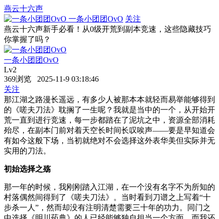
燕云十六声
一条小团团OvO
关注
燕云十六声新手必看！从0级开荒到副本竞速，这些隐藏技巧
你掌握了吗？
一条小团团OvO
Lv2
369浏览 2025-11-9 03:18:46
关注
那江湖之路漫长遥远，有多少人被那本本就轻而易举能够得到
的《嗟夫刀法》耽搁了一生呢？我就是当中的一个，从开始开
荒一直到进行竞速，每一步都踏在了泥坑之中，资源全部消耗
殆尽，在副本门前对着天空长时间长叹唉声——要是早知道会
有如今这般下场，当初就绝对不会选择这外表华美但实际并无
实用的刀法。
初始选择之殇
那一年的时候，我刚刚踏入江湖，在一个没有名字不为所知的
村落偶然间得到了《嗟夫刀法》。当时看到刀谱之上写着“十
步杀一人”，然而却没有注明清楚需要三十年的功力。同门之
中选择《明川药典》的人已经能够独自担当一个方面，而我还