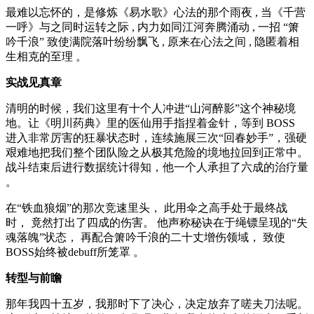
最难以忘怀的，是修炼《易水歌》心法的那个雨夜 , 当《千营
一呼》与之同时运转之际 , 内力如同江河奔腾涌动 , 一招 “箫
吟千浪” 致使满院落叶纷纷飘飞 , 原来在心法之间 , 隐匿着相
生相克的至理 。
实战见真章
清明的时候，我们这里有十个人冲进“山河醉影”这个神秘境
地。让《明川药典》里的医仙用手指捏着金针，等到 BOSS
进入非常厉害的狂暴状态时，连续施展三次“回春妙手”，强硬
艰难地把我们整个团队险之从极其危险的境地拉回到正常中。
战斗结束后进行数据统计得知，他一个人承担了六成的治疗量
。
在“铁血狼烟”的那次竞速里头， 此用伞之高手处于最终战
时， 竟然打出了四成的伤害。 他声称秘诀在于绳镖呈现的“失
魂落魄”状态， 再配合箫吟千浪的二十丈增伤领域， 致使
BOSS始终被debuff所笼罩 。
转型与前瞻
那年我四十五岁，我那时下了决心，决定放弃了嗟夫刀法呢。