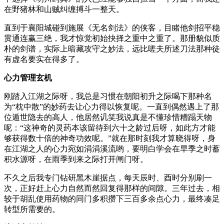
在野猪林和山贼纠缠搏斗一整天。
直到于襄阳城碰到施展《无名剑法》的侠客，目睹他剑招平稳
贯通连赢三绝，我才惊觉初始抉择之重中之重了。那册貌似质
朴的剑谱，实际上暗藏攻守之妙法，远比嗟夫所述刀法那种徒
有虚名要实在得多了。
心力管理玄机
刚踏入江湖之际呀，我总是习惯在朝阳初升之际喝下那种名
为“枕中散”的妙药去让心力得以恢复呢。一直到偶然遇上了那
位遁世隐去的高人，他居然讥笑我说真是不懂珍惜糟蹋天物
呢：“这神奇的灵药本该留待到六十之龄过后呀，如此方才能
够获得数十倍的神奇功效呢。”就在那时刻我才算晓得呀，身
在江湖之人的心力宛如涓涓溪流哟，要明白学会在旱季之时蓄
积水源呀，在雨季到来之际打开闸门呀。
不久之后我专门钻研黑木崖据点，每天辰时、酉时分别刷一
次，正好赶上心力自然而然回复得那样的间隙。三年过去，相
较于胡乱使用药物的同门多积攒下三百多余点心力，最终凑足
转型所需要的。