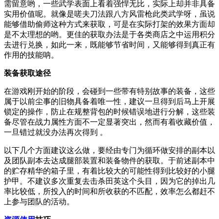
需留意哟，一些武学表面上看着强悍无比，实际上却并非具备
实用价值呢。就像是嗟夫刀法跟八方风雷枪此类武学呀，虽说
能够借助偷师这种方式来获取，可是在实际打架的效果方面却
是不太理想的哟。更佳的获取办法是于各类商店之中运用积分
去进行兑换，如此一来，既能够节省时间，又能够得到真正有
作用的技能呐。
装备获取途径
在游戏刚开始的阶段，会碰到一些带有特别故事的装备，这些
属于以前尘事的旧物具备着唯一性，建议一旦得到后马上开展
锁定的操作，防止在规整背包的时候错误地进行分解，这些装
备尽管在战力属性方面不一定显著突出，然而有着收藏价值，
一旦错过就没办法再次得到 。
以下几个方面建议这么做，要经由专门为循环做安排的副本以
及团队副本去达成腿部装置和装备物件的获取。于前述副本中
的贮存精华的箱子里，有着比较大的可能性得到比较好的小腿
护甲。不建议多次重复去击杀田英这个头目，因为它的掉出几
率比较低，所投入的时间和所收获的不匹配，效率怎么都赶不
上参与团队的活动。