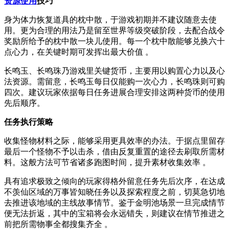
资源使用
技巧
身为体力恢复道具的枕中散，于游戏初期并不建议随意去使
用。更为合理的用法乃是留至世界等级突破阶段，去配合战令
奖励所给予的枕中散一块儿使用。每一个枕中散能够兑换六十
点心力，在关键时期可发挥出最大价值 。
长鸣玉、长鸣珠乃游戏里关键货币，主要用以购置心力以及心
法资源。需留意，长鸣玉每日仅能购一次心力，长鸣珠则可购
四次。建议玩家依据每日任务进展合理安排这两种货币的使用
先后顺序。
任务执行策略
收集怪物材料之际，能够采用更具效率的办法。于据点里留存
最后一个怪物不予以击杀，借由反复重置的途径去刷取所需材
料。这般方法可节省诸多跑图时间，提升素材收集效率 。
具有追求极致之倾向的玩家得格外留意任务先后次序，在达成
不羡仙区域的万事皆知晓任务以及探索程度之前，切莫急切地
去推进该地域的主线故事情节。鉴于金明池场景一旦完成情节
便无法折返，其中的宝箱将会永远错失，则建议在情节推进之
前把所需物事全都搜集齐全 。