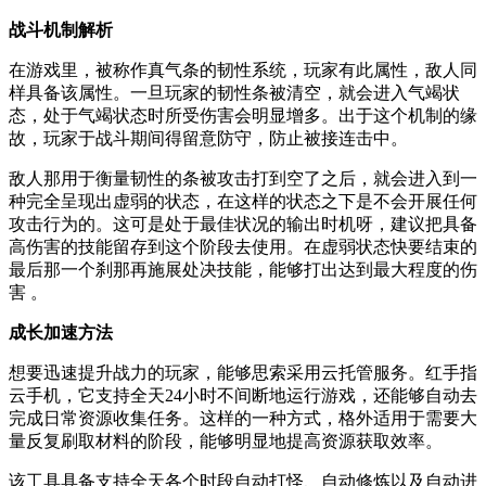
战斗机制解析
在游戏里，被称作真气条的韧性系统，玩家有此属性，敌人同
样具备该属性。一旦玩家的韧性条被清空，就会进入气竭状
态，处于气竭状态时所受伤害会明显增多。出于这个机制的缘
故，玩家于战斗期间得留意防守，防止被接连击中。
敌人那用于衡量韧性的条被攻击打到空了之后，就会进入到一
种完全呈现出虚弱的状态，在这样的状态之下是不会开展任何
攻击行为的。这可是处于最佳状况的输出时机呀，建议把具备
高伤害的技能留存到这个阶段去使用。在虚弱状态快要结束的
最后那一个刹那再施展处决技能，能够打出达到最大程度的伤
害 。
成长加速方法
想要迅速提升战力的玩家，能够思索采用云托管服务。红手指
云手机，它支持全天24小时不间断地运行游戏，还能够自动去
完成日常资源收集任务。这样的一种方式，格外适用于需要大
量反复刷取材料的阶段，能够明显地提高资源获取效率。
该工具具备支持全天各个时段自动打怪、自动修炼以及自动进