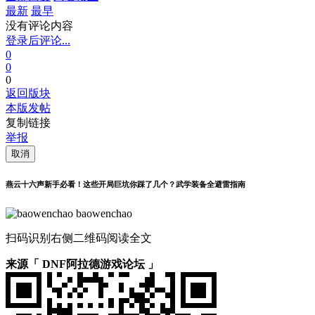
最新
最早
没有评论内容
登录后评论...
0
0
0
返回版块
本版发帖
复制链接
举报
取消
燕云十六声新手必看！这些开局巨坑你踩了几个？武学装备全避雷指南
baowenchao
扫码识别右侧二维码阅读全文
来源「 DNF阿拉德游戏论坛 」