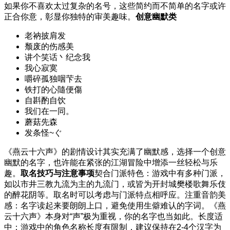
如果你不喜欢太过复杂的名号，这些简约而不简单的名字或许
正合你意，彰显你独特的审美趣味。
创意幽默类
老衲披肩发
颓废的伤感美
讲个笑话丶纪念我
我心寂寞
嚼碎孤独咽芐去
铁打的心隨便傷
自斟酌自饮
我们在一同。
蘑菇先森
发条怪~ぐ
《燕云十六声》的剧情设计其实充满了幽默感，选择一个创意
幽默的名字，也许能在紧张的江湖冒险中增添一丝轻松与乐
趣。
取名技巧与注意事项
契合门派特色：游戏中有多种门派，
如以市井三教九流为主的九流门，或皆为开封城樊楼歌舞乐伎
的醉花阴等。取名时可以考虑与门派特点相呼应。
注重音韵美
感：名字读起来要朗朗上口，避免使用生僻难认的字词。《燕
云十六声》本身对“声”极为重视，你的名字也当如此。
长度适
中：游戏中的角色名称长度有限制，建议保持在2-4个汉字为