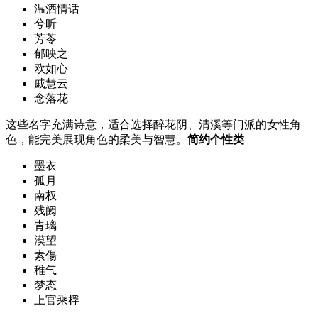
温酒情话
兮昕
芳苓
郁映之
欧如心
戚慧云
念落花
这些名字充满诗意，适合选择醉花阴、清溪等门派的女性角
色，能完美展现角色的柔美与智慧。
简约个性类
墨衣
孤月
南权
残阙
青璃
漠望
素傷
稚气
梦态
上官乘桴