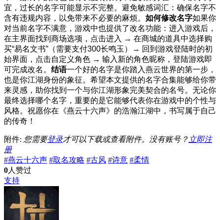
宜，过长的名字可能显示不完整。
避免敏感词汇：确保名字不
含有违规内容，以免带来不必要的麻烦。
如何修改名字
如果你
对当前名字不满意，游戏中也提供了改名功能：
进入游戏后，
在主界面找到商场选项，点击进入 → 在商城的道具中选择购
买“易名文书”（需要支付300长鸣玉）→ 回到游戏登陆时的初
始界面，点击自定义角色 → 输入新的角色昵称，登陆游戏即
可完成改名。
结语
一个好的名字是你踏入燕云世界的第一步，
也是你江湖身份的象征。希望本文提供的名字合集能够给你带
来灵感，助你找到一个与你江湖形象完美契合的名号。
无论你
最终选择哪个名字，重要的是它能够代表你在游戏中的个性与
风格。祝愿你在《燕云十六声》的浩瀚江湖中，书写属于自己
的传奇！
附件:
您需要
登录
才可以下载或查看附件。没有账号？
立即注
册
#燕云十六声
#取名攻略
#古风
#诗意
#柔情
0
人赞过
支持