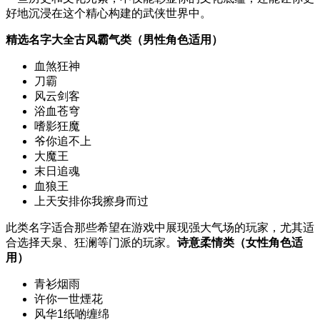
好地沉浸在这个精心构建的武侠世界中。
精选名字大全
古风霸气类（男性角色适用）
血煞狂神
刀霸
风云剑客
浴血苍穹
嗜影狂魔
爷你追不上
大魔王
末日追魂
血狼王
上天安排你我擦身而过
此类名字适合那些希望在游戏中展现强大气场的玩家，尤其适
合选择天泉、狂澜等门派的玩家。
诗意柔情类（女性角色适
用）
青衫烟雨
许你一世煙花
风华1纸啲缠绵