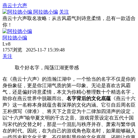
燕云十六声
阿拉德小编
关注
燕云十六声取名攻略：从古风霸气到诗意柔情，总有一款适合
你！
阿拉德小编
Lv8
1757浏览 2025-11-7 15:39:48
关注
取个好名字，闯荡江湖更带感
在《燕云十六声》的浩瀚江湖中，一个恰当的名字不仅是你的
身份象征，更是你江湖气质的第一印象。无论是喜欢古风霸
气，还是偏好诗意柔情，本文为你精心整理数十个精选名字，
助你在燕云世界中脱颖而出。
名字背后的文化底蕴
《燕云十六
声》这一名称本身就蕴含着深厚的文化内涵。它引自后周名臣
王朴撰写《律准》、将天下之音定为十二律加四清声的设定，
以“十六声”喻华夏文明的千古之音。游戏背景设定在五代十国
与宋代的交替之时，那是一个混乱与秩序并存、萧索与繁华俱
在的时代。
因此，在为自己的游戏角色取名时，如果能够融入
一些历史和文化元素，不仅能彰显你的文化底蕴，还能让你更