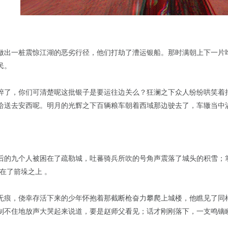
做出一桩震惊江湖的恶劣行径，他们打劫了漕运银船。那时满朝上下一片
民。
碎了，你们可清楚呢这批银子是要运往边关么？狂澜之下众人纷纷哄笑着
给送去安西呢。明月的光辉之下百辆粮车朝着西域那边驶去了，车辙当中
后的九个人被困在了疏勒城，吐蕃骑兵所吹的号角声震落了城头的积雪；
在了箭垛之上 。
无痕，侥幸存活下来的少年怀抱着那截断枪奋力攀爬上城楼，他瞧见了同
制不住地放声大哭起来说道，要是赵师父看见；话才刚刚落下，一支鸣镝