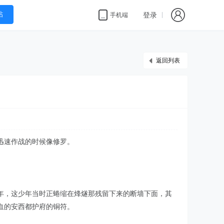
帖
登录
手机端
返回列表
迅速作战的时候像修罗。
年，这少年当时正蜷缩在烽燧那残留下来的断墙下面，其
血的安西都护府的铜符。