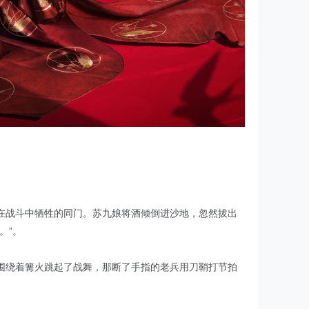
在战斗中牺牲的同门。苏九娘将酒倾倒进沙地，忽然拔出
。”。
围绕着篝火跳起了战舞，那断了手指的老兵用刀鞘打节拍