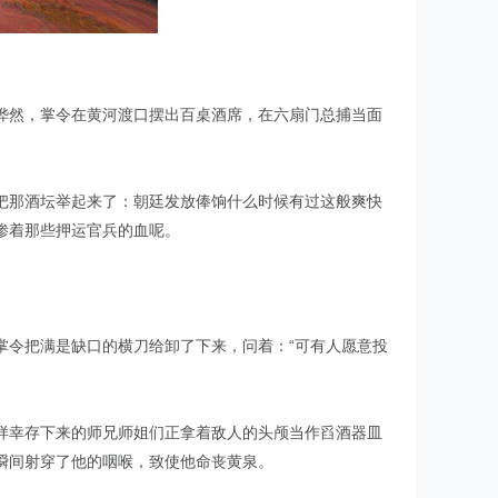
哗然，掌令在黄河渡口摆出百桌酒席，在六扇门总捕当面
把那酒坛举起来了：朝廷发放俸饷什么时候有过这般爽快
渗着那些押运官兵的血呢。
掌令把满是缺口的横刀给卸了下来，问着：“可有人愿意投
样幸存下来的师兄师姐们正拿着敌人的头颅当作舀酒器皿
瞬间射穿了他的咽喉，致使他命丧黄泉。