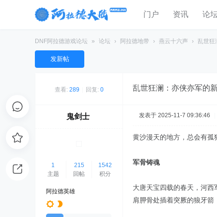
门户
资讯
论
DNF阿拉德游戏论坛
»
论坛
›
阿拉德地带
›
燕云十六声
›
乱世狂
发新帖
乱世狂澜：亦侠亦军的新
查看:
289
|
回复:
0
发表于 2025-11-7 09:36:46
|
鬼剑士
黄沙漫天的地方，总会有孤
军骨铸魂
1
215
1542
主题
回帖
积分
大唐天宝四载的春天，河西
阿拉德英雄
肩胛骨处插着突厥的狼牙箭