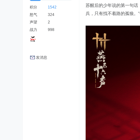
苏醒后的少年说的第一句话
积分
1542
兵，只有找不着路的孤狼。
怒气
324
声望
2
战力
998
发消息