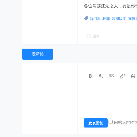
各位闯荡江湖之人，要是你
新门派
,
狂澜
,
暑期版本
,
亦侠
回复
发新帖
回帖后跳转
发表回复