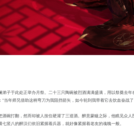
澜弟子于此处正举办月祭。二十三只陶碗被烈酒满满盛满，用以祭奠去年
：“当年师兄借助这柄弯刀为我阻挡箭矢，如今轮到我带着它去饮血奋战了
把酒碗打翻，然而却被人按住硬灌了三巡酒。醉意蒙眬之际，他瞧见众人
横七竖八的醉汉们依旧紧握着兵器，就好像紧握着老友的魂魄一般。