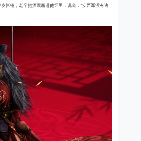
牛皮帐篷，老卒把酒囊塞进他怀里，说道：“安西军没有逃