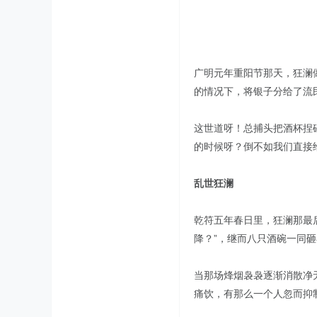
广明元年重阳节那天，狂澜
的情况下，将银子分给了流
这世道呀！总捕头把酒杯捏
的时候呀？倒不如我们直接
乱世狂澜
乾符五年春日里，狂澜那最
降？”，继而八只酒碗一同砸
当那场烽烟袅袅逐渐消散净
痛饮，有那么一个人忽而抑