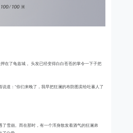
关押在了龟兹城 。头发已经变得白白苍苍的掌令一下子把
着说道：“你们来晚了，我早把狂澜的布防图卖给吐蕃人了
遇了雪崩。而在那时，有一个浑身散发着酒气的狂澜弟