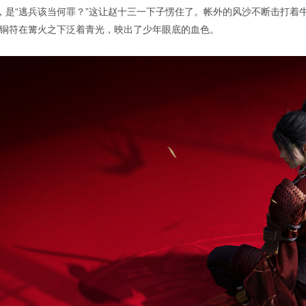
，是“逃兵该当何罪？”这让赵十三一下子愣住了。帐外的风沙不断击打着
”铜符在篝火之下泛着青光，映出了少年眼底的血色。