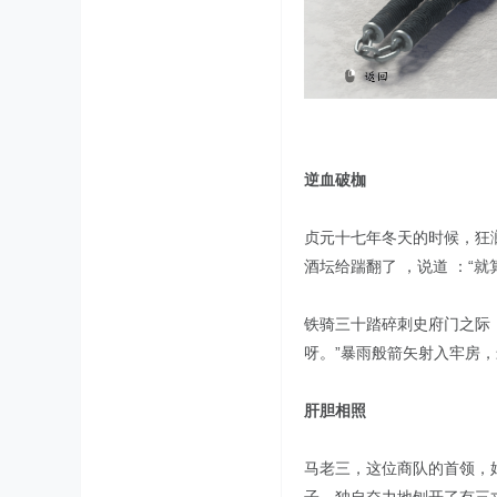
逆血破枷
贞元十七年冬天的时候，狂
酒坛给踹翻了 ，说道 ：“
铁骑三十踏碎刺史府门之际
呀。”暴雨般箭矢射入牢房
肝胆相照
马老三，这位商队的首领，