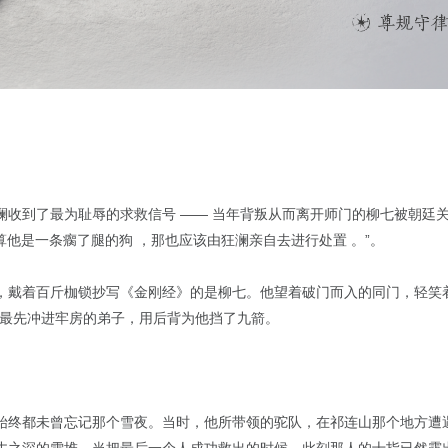
澜收到了最为耻辱的求救信号 —— 当年背叛从而离开师门的柳七被朝廷
就算他是一条瘸了腿的狗 ，那也应该由狂澜亲自去进行处置 。”。
，戴着百斤枷锁抄写《金刚经》的是柳七。他望着破门而入的同门，轻笑
，最先冲进牢房的弟子，用后背为他挡了九箭。
始终都未曾忘记那个雪夜。当时，他所带领的驼队，在祁连山那个地方遭