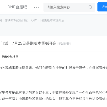
坛
DNF台服吧
发
澜：亦侠亦军的新门派！7月25日暑期版本震撼开启 ...
门派！7月25日暑期版本震撼开启
[复制链接]
显示全部楼层
独的魂魄带着血迹前来。他们在醉倒在沙场的时候属于浪子，在横握着枪
军里多年征战有资历的老兵赵十三，于敦煌城外发现了一个生命垂危的少
，赵十三费力地掰着他紧紧握住的拳头，那手掌心里居然是半枚沾染着鲜