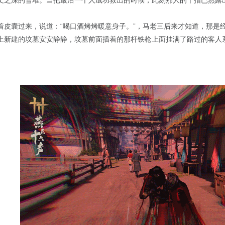
丈之深的雪堆。当把最后一个人成功救出的时候，此刻那人的十指已然露出
着皮囊过来，说道：“喝口酒烤烤暖意身子。”，马老三后来才知道，那是
上新建的坟墓安安静静，坟墓前面插着的那杆铁枪上面挂满了路过的客人