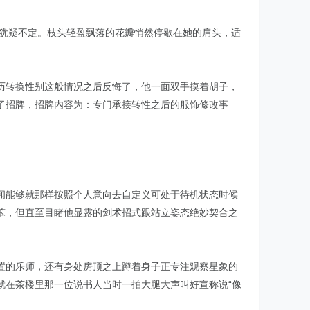
心犹疑不定。枝头轻盈飘落的花瓣悄然停歇在她的肩头，适
历转换性别这般情况之后反悔了，他一面双手摸着胡子，
了招牌，招牌内容为：专门承接转性之后的服饰修改事
闻能够就那样按照个人意向去自定义可处于待机状态时候
笨，但直至目睹他显露的剑术招式跟站立姿态绝妙契合之
置的乐师，还有身处房顶之上蹲着身子正专注观察星象的
就在茶楼里那一位说书人当时一拍大腿大声叫好宣称说“像