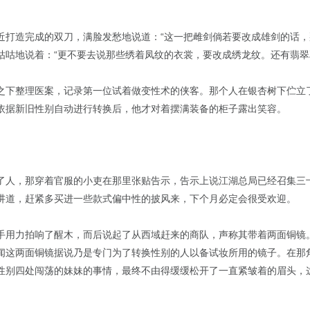
近打造完成的双刀，满脸发愁地说道：“这一把雌剑倘若要改成雄剑的话，
咕咕地说着：“更不要去说那些绣着凤纹的衣裳，要改成绣龙纹。还有翡翠
之下整理医案，记录第一位试着做变性术的侠客。那个人在银杏树下伫立
依据新旧性别自动进行转换后，他才对着摆满装备的柜子露出笑容。
了人，那穿着官服的小吏在那里张贴告示，告示上说江湖总局已经召集三
讲道，赶紧多买进一些款式偏中性的披风来，下个月必定会很受欢迎。
手用力拍响了醒木，而后说起了从西域赶来的商队，声称其带着两面铜镜
闻这两面铜镜据说乃是专门为了转换性别的人以备试妆所用的镜子。在那
性别四处闯荡的妹妹的事情，最终不由得缓缓松开了一直紧皱着的眉头，