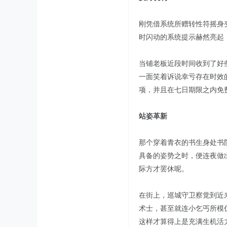
刚凭借系统所赠转性符摇身
时闪动的系统提示赫然亮起：
当铺老板近段时间收到了好
一面笑着诉说幸亏存在时效
项，并且在七日期限之内免
站姿革新
那个穿着青衣的书生身处书
具备的姿势之时，便连夜做
际方才罢休呢。
在街上，巡城守卫察觉到近
术士，甚至就连小乞丐所模
这样才算得上是充满生机活