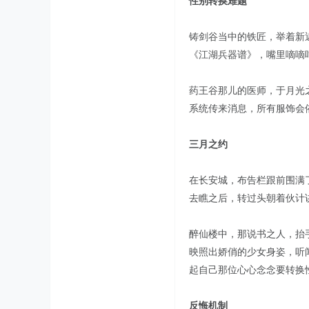
性别转换难题
铸剑谷当中的铁匠，举着新
《江湖兵器谱》，嘴里嘀嘀
药王谷那儿的医师，于月光
系统传来消息，所有服饰会
三月之约
在长安城，布告栏跟前围满
去瞧之后，转过头朝着伙计
醉仙楼中，那说书之人，抬
映照出娇俏的少女身姿，听
起自己那位心心念念要转换
反悔机制