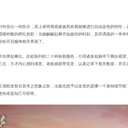
对外挂出一则告示，其上表明蜀戏春披风有着能够进行自由染色的特性；
霞模样般的橙红色彩；当她翩翩起舞开始旋转的时刻，其所洒落的一串串
纷纷开启服饰相关界面了。
大街撑起摊位。此处陈列的二十种崭新颜色，引得诸多姑娘停下脚步观望
三次，方才内心感到满意。老板娘面带笑意，认真记录下相关数据，并言
江湖愈发契合吾等之想象之际，汝最先想予以改变的是哪一个身份细节呢
述给谁是知己可听呀。