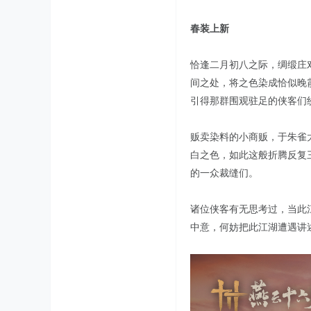
春装上新
恰逢二月初八之际，绸缎庄
间之处，将之色染成恰似晚
引得那群围观驻足的侠客们
贩卖染料的小商贩，于朱雀
白之色，如此这般折腾反复
的一众裁缝们。
诸位侠客有无思考过，当此
中意，何妨把此江湖遭遇讲