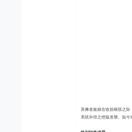
茶摊老板娘在收拾碗筷之际
系统补偿之绝版发簪。如今