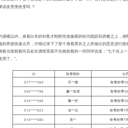
够说改变便改变吗 ？
的酒楼以内，身着白衣的剑客才刚刚凭借施展的轻功跳跃到房檐之上，便
报的界面快速点开，仔细记录下了那个身着黑衣之人所做出的恶意进行路
身躯当面朝着尚且处在酒馆里面不住抱怨着的一些同伴说道：“七个在上
使用了。”。