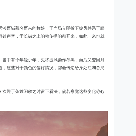
远涉西域慕名而来的舞娘，于当场立即拆下披风并系于腰
银铃声音，于长街之上响动传播响彻开来，如此一来也就
。当中有个年轻少年，先将披风染作墨黑，而后又变回月
道，这些对于颜色的偏好情况，都会传递给身处江湖总局
？欢迎于茶摊闲叙之时留下看法，倘若察觉这些变化称心