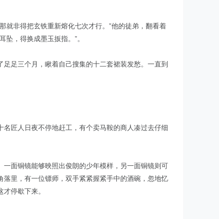
那就非得把玄铁重新熔化七次才行。”他的徒弟，翻看着
耳坠，得换成墨玉扳指。”。
了足足三个月，瞅着自己搜集的十二套裙装发愁。一直到
十名匠人日夜不停地赶工，有个卖马鞍的商人凑过去仔细
。一面铜镜能够映照出俊朗的少年模样，另一面铜镜则可
角落里，有一位镖师，双手紧紧握紧手中的酒碗，忽地忆
这才停歇下来。