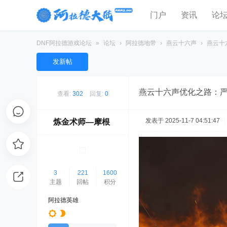
门户
资讯
论
DNF阿拉德游戏论坛
»
论坛
›
阿拉德地带
›
燕云十六声
›
燕云十
发新帖
燕云十六声优化之路：
查看:
302
|
回复:
0
发表于 2025-11-7 04:51:47
|
炼金术师—摩根
3
221
1600
主题
回帖
积分
阿拉德英雄