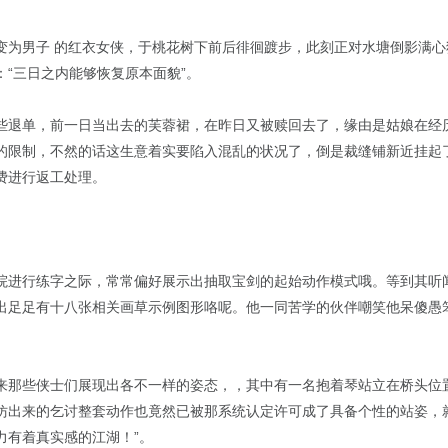
变为男子 的红衣女侠，于桃花树下前后徘徊踱步，此刻正对水塘倒影满
“三日之内能够恢复原本面貌”。
些退单，前一日当出去的芙蓉裙，在昨日又被赎回去了，缘由是姑娘在经
的限制，不然的话这生意着实要陷入混乱的状况了，倒是裁缝铺新近挂起
费进行返工处理。
院进行练字之际，常常偏好展示出抽取宝剑的起始动作模式哦。等到其听
出足足有十八张相关画草示例图形咯呢。他一同苦学的伙伴嘲笑他呆傻愚
来那些侠士们展现出各不一样的姿态，，其中有一名抱着琴站立在桥头位
仿出来的乞讨整套动作也竟然已被那系统认定许可成了具备个性的站姿，
力有着真实感的江湖！”。