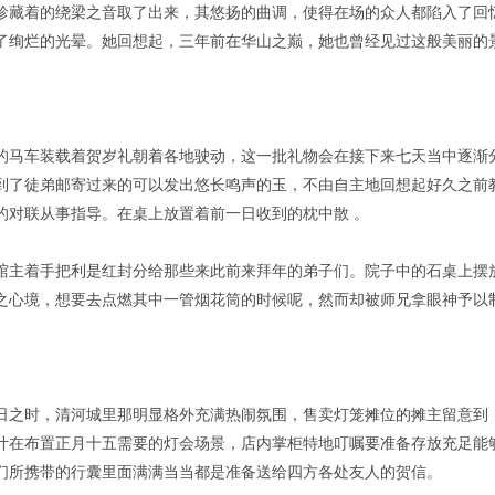
珍藏着的绕梁之音取了出来，其悠扬的曲调，使得在场的众人都陷入了回忆
了绚烂的光晕。她回想起，三年前在华山之巅，她也曾经见过这般美丽的景
的马车装载着贺岁礼朝着各地驶动，这一批礼物会在接下来七天当中逐渐
到了徒弟邮寄过来的可以发出悠长鸣声的玉，不由自主地回想起好久之前
的对联从事指导。在桌上放置着前一日收到的枕中散 。
馆主着手把利是红封分给那些来此前来拜年的弟子们。院子中的石桌上摆
之心境，想要去点燃其中一管烟花筒的时候呢，然而却被师兄拿眼神予以
日之时，清河城里那明显格外充满热闹氛围，售卖灯笼摊位的摊主留意到
计在布置正月十五需要的灯会场景，店内掌柜特地叮嘱要准备存放充足能
们所携带的行囊里面满满当当都是准备送给四方各处友人的贺信。