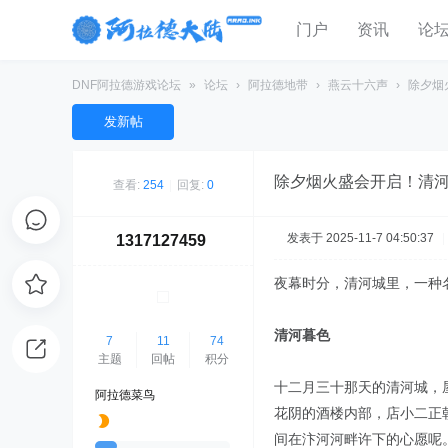
门户
资讯
论
DNF阿拉德游戏论坛
»
论坛
›
阿拉德地带
›
燕云十六声
›
除夕烟
发新帖
除夕烟火盛会开启！清
查看:
254
|
回复:
0
发表于 2025-11-7 04:50:37
|
1317127459
夜幕时分，清河城里，一种
清河暮色
7
11
74
主题
回帖
积分
十二月三十那天的清河城，
阿拉德菜鸟
花阴的酒楼内部，店小二正
间在汴河河畔许下的心愿呢