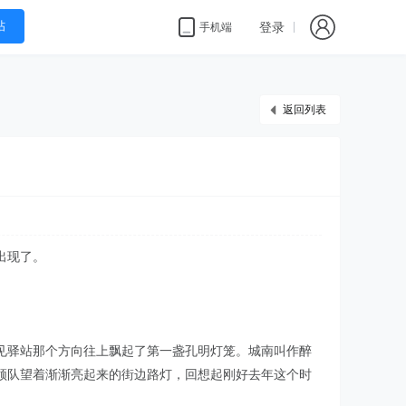
帖
登录
手机端
返回列表
出现了。
见驿站那个方向往上飘起了第一盏孔明灯笼。城南叫作醉
领队望着渐渐亮起来的街边路灯，回想起刚好去年这个时