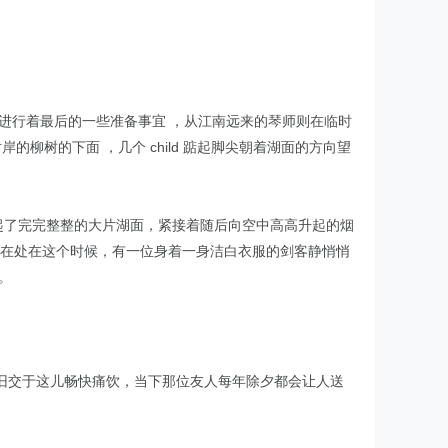
进行着最后的一些准备事宜 ，从江南远来的琴师则在临时
柳树的下面 ，几个 child 踮起脚尖朝着湖面的方向望
起了完完整整的大片湖面，紧接着随后向空中高高升起的烟
就在处在这个时候，有一位身着一身洁白衣服的剑客静悄悄
。
旧交于这儿畅快痛饮，当下那位友人每年除夕都会让人送