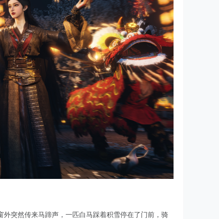
窗外突然传来马蹄声，一匹白马踩着积雪停在了门前，骑