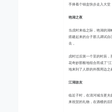
手捧着个锦盒快步走入大堂
艳湖之夜
当戌时来临之际，艳湖的湖
搭建起来的台子那儿调试自己
去 。
戌时过后第一个至的时辰，
花奇妙那般地组合而成了“
地来到了人群的外围周边之
江湖故友
临近子时，在清河城当更夫
来祝贺的礼物，在酒楼的后