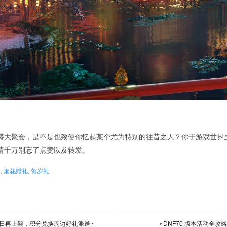
盛大聚会，是不是也致使你忆起某个尤为特别的往昔之人？你于游戏世界
请千万别忘了点赞以及转发。
动
,
烟花赠礼
,
贺岁礼
0日再上架，积分兑换周边好礼派送~
•
DNF70 版本活动全