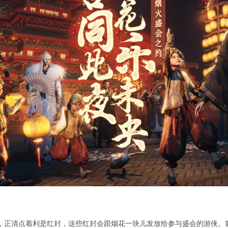
，正清点着利是红封，这些红封会跟烟花一块儿发放给参与盛会的游侠。