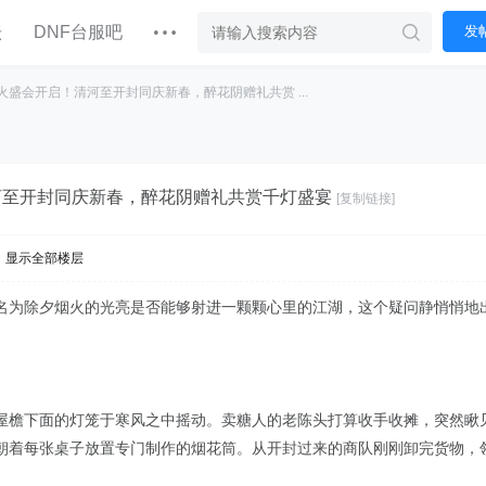
坛
DNF台服吧
发
火盛会开启！清河至开封同庆新春，醉花阴赠礼共赏 ...
河至开封同庆新春，醉花阴赠礼共赏千灯盛宴
[复制链接]
显示全部楼层
名为除夕烟火的光亮是否能够射进一颗颗心里的江湖，这个疑问静悄悄地
屋檐下面的灯笼于寒风之中摇动。卖糖人的老陈头打算收手收摊，突然瞅
朝着每张桌子放置专门制作的烟花筒。从开封过来的商队刚刚卸完货物，
。