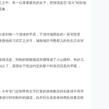
之中。有一位身着紫衣的女子，把情境姿态“花火”轻轻地
象 。
分发到每一个游侠的手里，于清河城西处的一所宅院里
教授他练习武艺之岁月，城南地区书塾那儿的先生正在对
放情况是，特制的那般烟花筒摞堆成了小山模样。有好几
制止了，原因在于抵达约定的那个时辰仍旧是尚早呢 。
，今年专门定制带有文字灯笼的游侠数目特别多得不同寻
够进行特别制作的烟花，自开封出发前来的商队快要启程