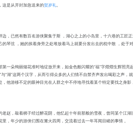
，这是从开封加急送来的
贺岁礼
。
畔边，已然有数百名游侠聚集于斯 ，湖心之上的小岛里，十六巷的工匠正
的琴弦 ，她的挨着身旁之处堆放着马上就要分发出去的枕中散 ，处于对岸的
那第一朵绚丽烟花准时地绽放开来，如金色般闪耀的“福”字熠熠生辉照亮
江”与“湖”这两个汉字，从而引得众多的人们情不自禁齐声发出喝彩之声，
处，他游移不定的眼神目光在人群之中不停地寻找着某个特定要找之身影 
的老赵，敲着梆子经过醉花阴，他忆起十年前那般的雪夜，曾同某个江湖
院里，年少的游侠们围在篝火四周，交流着过去一年耳闻目睹的事情 。