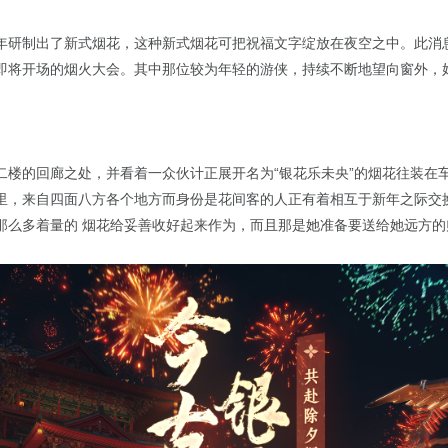
年研制出了新式烟花，这种新式烟花可把祝福文字绽放在夜空之中。此消
即将开场的烟火大会。其中那位较为年轻的游侠，持续不断地望向窗外，
二楼的回廊之处，并看着一众伙计正展开名为“银花乐未央”的烟花往装在
里，来自四面八方各个地方而身份是花间客的人正有着相互于新年之际交
那么多着量的 烟花给妥善收好起来作为，而且那是她准备要送给她远方的