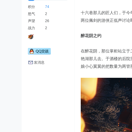
积分
74
十六巷那儿的匠人们，于今
怒气
2
两位佩剑的游侠正低声讨论
声望
26
战力
2
醉花阴之约
在醉花阴，那位掌柜站立于
艳湖那儿去。于酒楼的后院
发消息
娘小心翼翼的把数量为两管