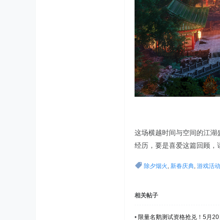
这场横越时间与空间的江湖
经历，要是喜爱这篇回顾，
除夕烟火
,
新春庆典
,
游戏活
相关帖子
•
限量名鹅测试资格抢兑！5月2