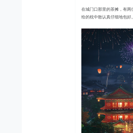
在城门口那里的茶摊，有两
给的枕中散认真仔细地包好