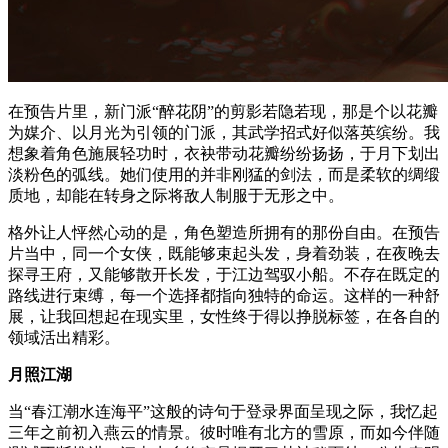
在预告片里，新门派“醉花阴”的剪影若隐若现，那是个以花瓣
为媒介、以月光为引领的门派，其武学招式好似落英缤纷。我
想象着角色施展轻功时，衣袂带动花瓣纷纷扬扬，于月下划出
淡粉色的弧线。她们使用的并非刚猛的剑法，而是柔软的绸缎
质地，却能在转身之际将敌人制服于无形之中。
格外让人怦然心动的是，角色塑造所拥有的那份自由。在预告
片当中，同一个女侠，既能够束起头发，身着劲装，在夜晚去
探寻王府，又能够散开长发，于江边驾驭小船。不存在既定的
路线进行束缚，每一个选择都指向独特的命运。这样的一种舒
展，让我回想起在现实里，女性终于得以挣脱标签，在各自的
领域活出精彩。
月照江湖
当“春江潮水连海平”这般的诗句于登录界面呈现之际，我忆起
三年之前初入燕云的情景。彼时唯有北方的雪原，而如今伴随