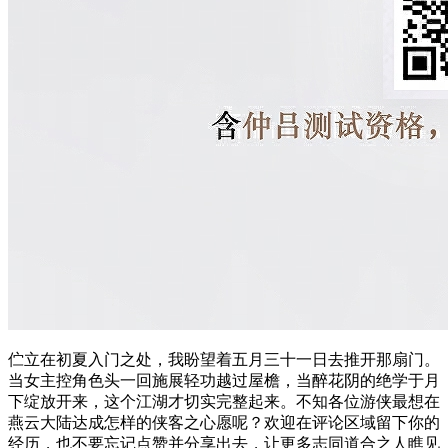
伫立在初夏入门之处，我盼望着五月三十一日去推开那扇门。
当女主控角色头一回施展轻功越过屋檐，当醉花阴的绝学于月
下绽放开来，这个江湖才切实完整起来。不知各位游侠最想在
燕云大陆达成怎样的侠客之心愿呢？欢迎在评论区域留下你的
经历，也不要忘记点赞并分享出去，让更多志同道合之人瞧见