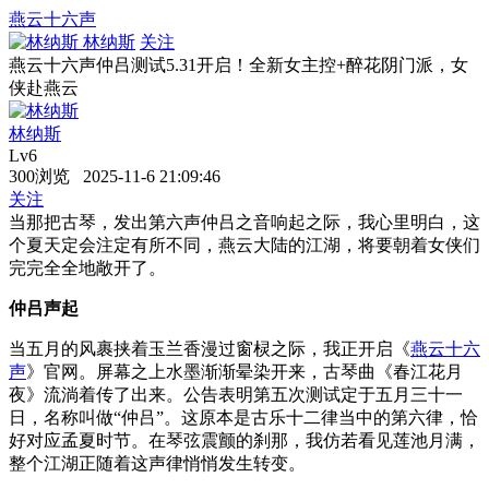
燕云十六声
林纳斯
关注
燕云十六声仲吕测试5.31开启！全新女主控+醉花阴门派，女
侠赴燕云
林纳斯
Lv6
300浏览 2025-11-6 21:09:46
关注
当那把古琴，发出第六声仲吕之音响起之际，我心里明白，这
个夏天定会注定有所不同，燕云大陆的江湖，将要朝着女侠们
完完全全地敞开了。
仲吕声起
当五月的风裹挟着玉兰香漫过窗棂之际，我正开启《
燕云十六
声
》官网。屏幕之上水墨渐渐晕染开来，古琴曲《春江花月
夜》流淌着传了出来。公告表明第五次测试定于五月三十一
日，名称叫做“仲吕”。这原本是古乐十二律当中的第六律，恰
好对应孟夏时节。在琴弦震颤的刹那，我仿若看见莲池月满，
整个江湖正随着这声律悄悄发生转变。