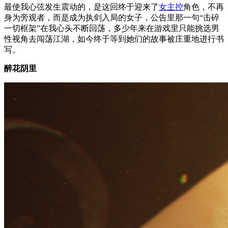
最使我心弦发生震动的，是这回终于迎来了
女主控
角色，不再
身为旁观者，而是成为执剑入局的女子，公告里那一句“击碎
一切框架”在我心头不断回荡，多少年来在游戏里只能挑选男
性视角去闯荡江湖，如今终于等到她们的故事被庄重地进行书
写。
醉花阴里