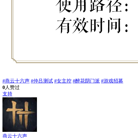
#燕云十六声
#仲吕测试
#女主控
#醉花阴门派
#游戏招募
0
人赞过
支持
燕云十六声