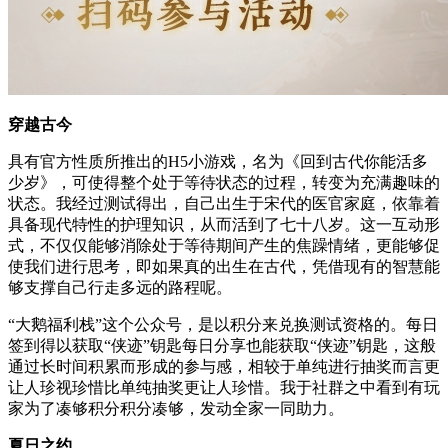
穿越古今
具有官方性质所推出的H5小游戏，名为《回到古代你能活多
少岁》，可使得整个处于等待状态的过程，转变为充满趣味的
状态。我经过测试得出，自己出生于宋代的医官家庭，依靠着
具备现代特性的护理知识，从而活到了七十八岁。这一互动形
式，不仅仅能够消除处于等待期间产生的焦躁情绪，更能够促
使我们进行思考，即如果真的出生在古代，凭借现有的智慧能
够支撑自己行走多远的路程呢。
“大鹅福利栈”这个公众号，是以积分来兑换测试资格的。每日
签到得以获取“侠迹”钥匙每日分享也能获取“侠迹”钥匙，这般
通过长时间积累而形成的参与感，相较于单纯进行抽奖而言更
让人珍视珍惜比单纯抽奖更让人珍惜。我于社群之中看到有玩
家为了凑够积分积分凑够，发动全家一同助力。
夏日之约