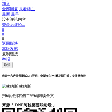
加入
全部回复
只看楼主
最新
最早
没有评论内容
登录后评论...
0
0
0
返回版块
本版发帖
复制链接
举报
取消
燕云十六声仲吕测试5.31开启！全新女主控+醉花阴门派，女侠赴燕云
林纳斯
扫码识别右侧二维码阅读全文
来源「 DNF阿拉德游戏论坛 」