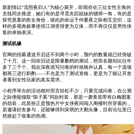
新剧情以“流照夜归人”为核心展开，听闻存在三位女性主角的
支线同步推进，她们有的是寻觅失踪姐妹的镖师一角，有的是
探究悬案的歌女身份，彼此的命运于仲夏夜之际相互交织，这
样的多视角叙事使得江湖变得更为立体，而不再仅仅是男性侠
客的单独表演。
测试机缘
官网的招募通道开启还不到两个小时，预约的数量就已经突破
了十万。这一回依旧还是限量删档的测试，然而名额却比往年
多了三千个。我在深夜填写问卷的时候格外认真，每一个选项
都再三进行斟酌——不光是为了测试资格，更是为了能让开发
者看到女性玩家的真实需求。
小程序举办的活动相对而言轻松不少，只要完成问卷，在公测
之际便能领取“陈子奚”同款时装，那是一袭青底带有白梅图案
的劲装，此装扮正是预热片中女侠夜间闯入阁楼时所穿着的，
若邀请好友参与，还能够得到呆萌的大鹅头像，目前论坛里已
然掀起了收集的热潮。