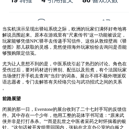
当实机演示呈现出驿站系统之际，欧洲的玩家们满怀好奇地将
解说员围起来。原本在游戏里有"尺素传书"这一功能被设定，
玩家能够凭借NPC驿卒去传递手写信件。这份从敦煌壁画《驿
使图》那儿获取的灵感，竟然使得海外玩家纷纷去询问是否能
够预购限定信笺。
尤为让人意想不到的是，中医系统引起了热烈的讨论。角色在
受伤过后，要对药材进行辨别、配伍以及煎煮，有个法国玩家
当场便打开手机去查询”当归“的词条。展台不得不额外增派双
语志愿者，专门去解答有关经络穴位与武功招式之间的关系
。
前路展望
闭展的那一日，Everstone的展台收到了二十七封手写的反馈信
件。其中存在一个少年，他用工整的花体字书写道：“原来武
侠并非是打打杀杀。”“而是乱世之中医者采药之时怀揣着的银
针。”这句话被开发组带回国内，张贴在北京办公室的白板之