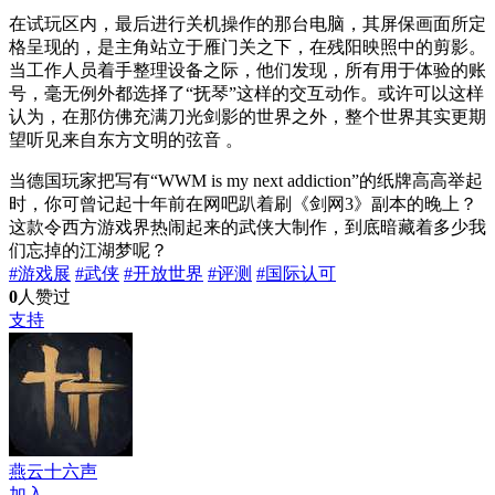
在试玩区内，最后进行关机操作的那台电脑，其屏保画面所定
格呈现的，是主角站立于雁门关之下，在残阳映照中的剪影。
当工作人员着手整理设备之际，他们发现，所有用于体验的账
号，毫无例外都选择了“抚琴”这样的交互动作。或许可以这样
认为，在那仿佛充满刀光剑影的世界之外，整个世界其实更期
望听见来自东方文明的弦音 。
当德国玩家把写有“WWM is my next addiction”的纸牌高高举起
时，你可曾记起十年前在网吧趴着刷《剑网3》副本的晚上？
这款令西方游戏界热闹起来的武侠大制作，到底暗藏着多少我
们忘掉的江湖梦呢？
#游戏展
#武侠
#开放世界
#评测
#国际认可
0
人赞过
支持
燕云十六声
加入