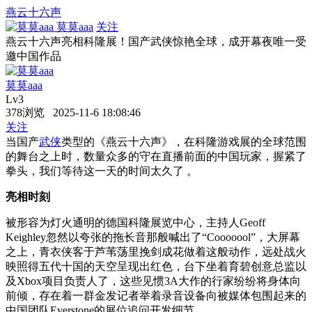
燕云十六声
莫莫aaa
关注
燕云十六声亮相科隆展！国产武侠惊艳全球，成开幕夜唯一受
邀中国作品
莫莫aaa
Lv3
378浏览 2025-11-6 18:08:46
关注
当国产
武侠
类型的《燕云十六声》，在科隆游戏展的全球范围
的舞台之上时，数量众多的守在直播前面的中国玩家，握紧了
拳头，我们等待这一天的时间太久了 。
亮相时刻
被形容为灯火通明的德国科隆展览中心，主持人Geoff
Keighley忽然以夸张的拖长音那般喊出了“Cooooool”，大屏幕
之上，青衣侠客于芦苇荡里挽剑成花做着这般动作，远处战火
映照得五代十国的天空呈现出红色，台下坐着育碧创意总监以
及Xbox项目负责人了，这些见惯3A大作的行家纷纷将身体向
前倾，存在着一群金发记者举着录音设备向被媒体包围起来的
中国团队Everstone的展位追问开发细节 。