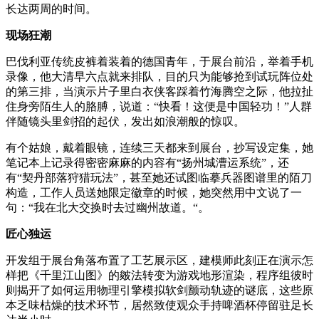
长达两周的时间。
现场狂潮
巴伐利亚传统皮裤着装着的德国青年，于展台前沿，举着手机
录像，他大清早六点就来排队，目的只为能够抢到试玩阵位处
的第三排，当演示片子里白衣侠客踩着竹海腾空之际，他拉扯
住身旁陌生人的胳膊，说道：“快看！这便是中国轻功！”人群
伴随镜头里剑招的起伏，发出如浪潮般的惊叹。
有个姑娘，戴着眼镜，连续三天都来到展台，抄写设定集，她
笔记本上记录得密密麻麻的内容有“扬州城漕运系统”，还
有“契丹部落狩猎玩法”，甚至她还试图临摹兵器图谱里的陌刀
构造，工作人员送她限定徽章的时候，她突然用中文说了一
句：“我在北大交换时去过幽州故道。“。
匠心独运
开发组于展台角落布置了工艺展示区，建模师此刻正在演示怎
样把《千里江山图》的皴法转变为游戏地形渲染，程序组彼时
则揭开了如何运用物理引擎模拟软剑颤动轨迹的谜底，这些原
本乏味枯燥的技术环节，居然致使观众手持啤酒杯停留驻足长