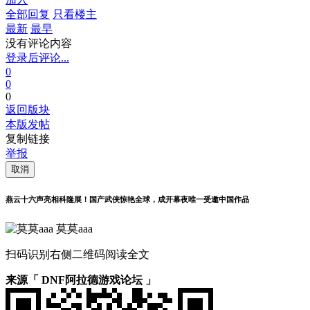
全部回复
只看楼主
最新
最早
没有评论内容
登录后评论...
0
0
0
返回版块
本版发帖
复制链接
举报
取消
燕云十六声亮相科隆展！国产武侠惊艳全球，成开幕夜唯一受邀中国作品
莫莫aaa
扫码识别右侧二维码阅读全文
来源「 DNF阿拉德游戏论坛 」