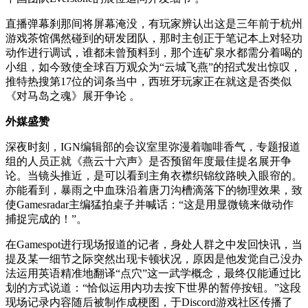
直播弹幕刹那间将屏幕淹没，有玩家辨认出这是三年前于杭州
游戏茶馆偶然碰到的研发团队，那时主创正于笔记本上对轻功
动作进行调试，谁都未曾预料到，那个连矿泉水都需分着喝的
小组，如今致使全球百万观众为“云城飞燕”的招式发出惊叹，
推特热搜第17位的词条当中，西班牙玩家正在就这是否类似
《对马岛之魂》展开争论 。
外媒盛赞
深夜时刻，IGN编辑部的会议室里弥漫着咖啡香气，专题报道
组的人员正就《燕云十六声》是否预留年度最佳提名展开争
论。当镜头推近，是可以看到主角衣襟织锦纹路映入眼帘的。
亦能看到，暴雨之中血珠沿着唐刀沟槽滴落下的物理效果，致
使Gamesradar主编猛拍桌子并喊话：“这是用显微镜来做动作
捕捉完成的！”。
在Gamespot进行现场报道的记者，身处人群之中发回快讯，当
提及某一细节之际突然出现卡顿状况，原因是他发觉自己没办
法运用英语精准地翻译“点穴”这一武学概念，最终仅能通过比
划的方式说道：“恰似运用内功去按下世界的暂停按钮。”这段
现场记录内容随后被制作成梗图，于Discord游戏社区传播了