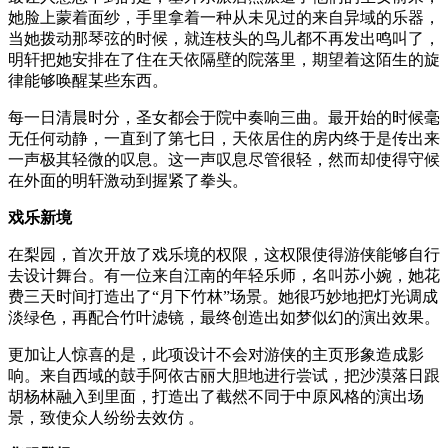
她脸上蒙着面纱，手里拿着一种从未见过的来自异域的乐器，
当她拨动那琴弦的时候，就连枝头的鸟儿都不再发出鸣叫了，
明轩把她安排在了住在天依隔壁的院落里，期望着这陌生的旋
律能够唤醒某些东西。
每一日清晨时分，圣女都会于院中奏响三曲。最开始的时候毫
无任何动静，一直到了第七日，天依居住的房内终于是传出来
一声极其轻微的叹息。这一声叹息尽管很轻，然而却使得守候
在外面的明轩激动到握紧了拳头。
戏乐新境
在梨园，首次开放了戏乐境的权限，这权限使得游侠能够自行
去设计舞台。有一位来自江南的年轻乐师，名叫苏小婉，她花
费三天时间打造出了“月下竹林”场景。她很巧妙地把灯光调成
淡绿色，再配合竹叶滤镜，最终创造出如梦似幻的演出效果。
更加让人惊喜的是，此项设计不会对游侠的主页形象造成影
响。来自西域的鼓手阿依古丽大胆地进行尝试，把沙漠落日跟
胡杨林融入到里面，打造出了截然不同于中原风格的演出场
景，致使众人纷纷去效仿 。