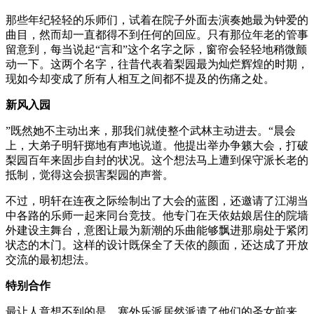
那些年纪轻轻的乐师们，试着在院子外面去演奏她最为钟爱的
曲目，然而却一直都得不到任何的回应。只有那位年老的管事
留意到，每当说起“言和”这个名字之际，窗帘会轻轻地稍微颤
动一下。这两个名字，往昔代表着梨园最为灿烂辉煌的时期，
现如今却变成了所有人相互之间都不提及的伤痛之处。
新风入园
”既然她不主动出来，那我们就使整个武林主动进去。“晨会
上，大弟子明轩掷地有声地说道。他提出举办争籁大会，打破
梨园百年来固步自封的状况。这个想法马上遭到保守派长老的
抵制，觉得这会损害梨园的声誉。
不过，明轩在连夜之际绘制出了大会的蓝图，还邀请了江湖当
中各路的乐师一起来同台竞技。他专门在天依姑娘居住的院墙
外建设主舞台，意图让最为新潮的乐曲能够飘进那扇处于紧闭
状态的木门。这样的设计既保全了天依的颜面，还达成了开放
交流的最初想法。
特别合作
最让人意想不到的是，塞外乐派居然派遣了他们的圣女前来，