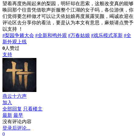
望着再度热闹起来的梨园，明轩却在思索，这般改变真的能够
唤回那个往昔凭借歌声折服整个江湖的女子吗，各位游侠，你
们觉得要怎样做才可以让天依姑娘再度展露笑颜，竭诚欢迎在
评论区去分享你的看法，要是认为本文有意思，麻烦请点赞予
以支持 ！
#梨园争籁大会
#全新和鸣外观
#万春姑娘
#戏乐模式革新
#全
新外观上线
0
人赞过
支持
燕云十六声
加入
全部回复
只看楼主
最新
最早
没有评论内容
登录后评论...
0