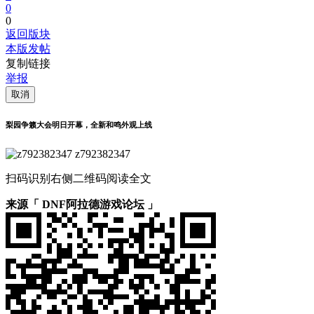
0
0
返回版块
本版发帖
复制链接
举报
取消
梨园争籁大会明日开幕，全新和鸣外观上线
z792382347
扫码识别右侧二维码阅读全文
来源「 DNF阿拉德游戏论坛 」