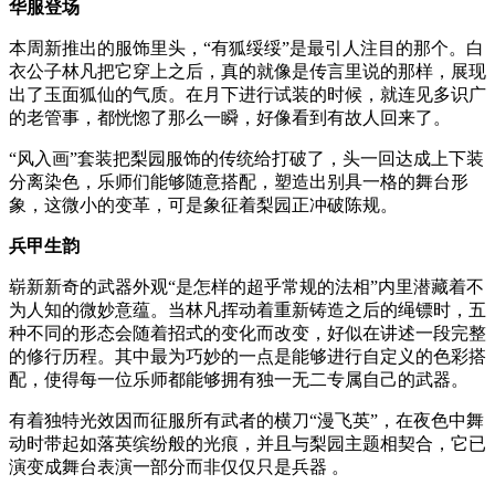
华服登场
本周新推出的服饰里头，“有狐绥绥”是最引人注目的那个。白
衣公子林凡把它穿上之后，真的就像是传言里说的那样，展现
出了玉面狐仙的气质。在月下进行试装的时候，就连见多识广
的老管事，都恍惚了那么一瞬，好像看到有故人回来了。
“风入画”套装把梨园服饰的传统给打破了，头一回达成上下装
分离染色，乐师们能够随意搭配，塑造出别具一格的舞台形
象，这微小的变革，可是象征着梨园正冲破陈规。
兵甲生韵
崭新新奇的武器外观“是怎样的超乎常规的法相”内里潜藏着不
为人知的微妙意蕴。当林凡挥动着重新铸造之后的绳镖时，五
种不同的形态会随着招式的变化而改变，好似在讲述一段完整
的修行历程。其中最为巧妙的一点是能够进行自定义的色彩搭
配，使得每一位乐师都能够拥有独一无二专属自己的武器。
有着独特光效因而征服所有武者的横刀“漫飞英”，在夜色中舞
动时带起如落英缤纷般的光痕，并且与梨园主题相契合，它已
演变成舞台表演一部分而非仅仅只是兵器 。