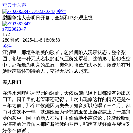
燕云十六声
z792382347
关注
梨园争籁大会明日开幕，全新和鸣外观上线
z792382347
Lv2
280浏览 2025-11-6 16:08:58
关注
江湖里，那堪称最美的歌者，忽然间陷入沉寂状态，整个梨
园，都被一种无从名状的低气压所笼罩着。这情形，恰似夜空
中，那颗最为明亮的星辰，突然间隐匿消失不见，致使所有对
她歌声满怀期待的人，变得无所适从起来。
美人闭门
在洛水河畔那片梨园的深处，天依姑娘已经七日都没有迈出房
门了。园子里的老管事还记得，上次出现像这样的情况还是在
三年之前，那个时候她因为失去了知音所以绝唱了三个月。然
而可这次不一样，就连她最为珍视的玉笛上面都蒙上了一层薄
薄的灰尘。园中的新人在私下里偷偷地小声议论，说曾经听到
在深夜的时候传来那断断续续的琴声，那声音就好像在哭泣又
好像在倾诉 。