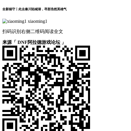
全新镇守丨此去秦川陷城湖，寻那浩然英雄气
xiaoming1
扫码识别右侧二维码阅读全文
来源「 DNF阿拉德游戏论坛 」