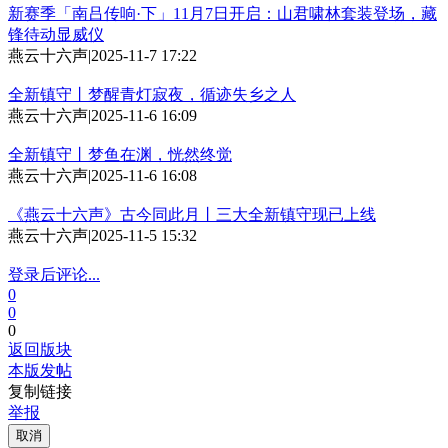
新赛季「南吕传响·下」11月7日开启：山君啸林套装登场，藏
锋待动显威仪
燕云十六声
|
2025-11-7 17:22
全新镇守丨梦醒青灯寂夜，循迹失乡之人
燕云十六声
|
2025-11-6 16:09
全新镇守丨梦鱼在渊，恍然终觉
燕云十六声
|
2025-11-6 16:08
《燕云十六声》古今同此月丨三大全新镇守现已上线
燕云十六声
|
2025-11-5 15:32
登录后评论...
0
0
0
返回版块
本版发帖
复制链接
举报
取消