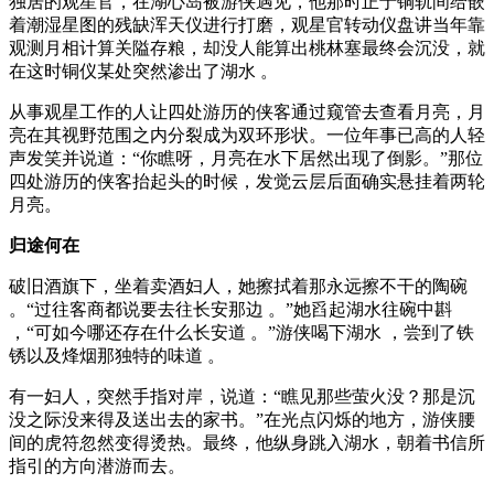
独居的观星官，在湖心岛被游侠遇见，他那时正于铜轨间给嵌
着潮湿星图的残缺浑天仪进行打磨，观星官转动仪盘讲当年靠
观测月相计算关隘存粮，却没人能算出桃林塞最终会沉没，就
在这时铜仪某处突然渗出了湖水 。
从事观星工作的人让四处游历的侠客通过窥管去查看月亮，月
亮在其视野范围之内分裂成为双环形状。一位年事已高的人轻
声发笑并说道：“你瞧呀，月亮在水下居然出现了倒影。”那位
四处游历的侠客抬起头的时候，发觉云层后面确实悬挂着两轮
月亮。
归途何在
破旧酒旗下，坐着卖酒妇人，她擦拭着那永远擦不干的陶碗
。“过往客商都说要去往长安那边 。”她舀起湖水往碗中斟
，“可如今哪还存在什么长安道 。”游侠喝下湖水 ，尝到了铁
锈以及烽烟那独特的味道 。
有一妇人，突然手指对岸，说道：“瞧见那些萤火没？那是沉
没之际没来得及送出去的家书。”在光点闪烁的地方，游侠腰
间的虎符忽然变得烫热。最终，他纵身跳入湖水，朝着书信所
指引的方向潜游而去。