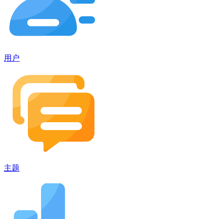
用户
主题