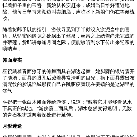
拭着担子里的玉簪，新娘从长安赶来，成婚当日恰好遭遇地
陷。他每日坚持来湖边叫卖胭脂，声称水下新娘们仍在等候梳
妆。
随着货郎予以的指引，游侠寻觅到了半截没入淤泥当中的喜
轿，从轿帘的缝隙之处飘出了丝帛，丝帛之上绣着尚未完成的
并蒂莲，货郎讲每逢月圆之际，便能够听到水下传出来迎亲的
唢呐声 。
傩面虚实
巫祝戴着青面獠牙的傩舞面具在湖边起舞，她脚踝的银铃震开
了涟漪，面具的眼孔后藏着异常清明的目光，摘下面具露出布
满咒纹的脸说陷城那夜自己在跳驱疫舞现在要镇的是这湖里的
怨气 。
巫祝把一张白木傩面递给游侠，说道：“戴着它才能够看见水
下真正的城池。”游侠覆上面具后，湖水忽然变得透明，无数
的青石板街道向着深处进行延伸。
月影迷途