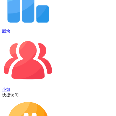
版块
小组
快捷访问