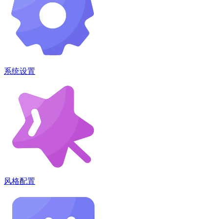
系统设置
风格配置