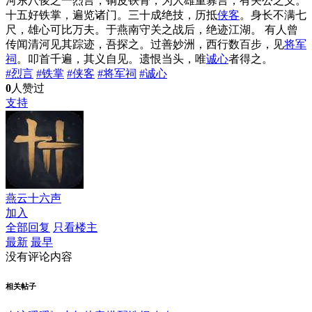
河东八俊之一烈言，铜皮铁骨，为人雄重寡言，有关公之义。
十五好铁掌，遍览诸门。三十成绝技，历抵
侠客
。身长不满七
尺，雄心可比万夫。于燕南守关之战后，绝迹江湖。
有人曾
传闻清河见其踪迹，吾探之。过善妙洲，西行数百步，见
将军
祠
。叩首千遍，其义自见。遗恨当头，唯
诚心
者得之。
#烈言
#铁掌
#侠客
#将军祠
#诚心
0
人赞过
支持
燕云十六声
加入
全部回复
只看楼主
最新
最早
没有评论内容
相关帖子