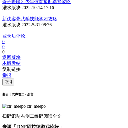
奇迹暖暖》少年侠客搭配选择攻略
灌水版块
|
2022-10-14 17:16
新侠客录武学技能学习攻略
灌水版块
|
2022-5-31 08:36
登录后评论...
0
0
0
返回版块
本版发帖
复制链接
举报
取消
燕云十六声卷二 · 烈言
ctr_meepo
扫码识别右侧二维码阅读全文
来源「 DNF阿拉德游戏论坛 」