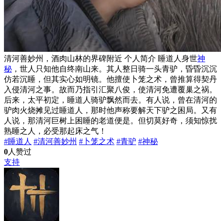
清河善妙州，酒肉山林的界碑附近
个人简介
睡道人身世
神
秘
，世人只知他自终南山来。其人整日骑一头青驴，昏昏沉沉
仿若沉睡，但其实心如明镜。他擅使卜笼之术，曾推算得契丹
入侵清河之事。故而乃指引汇聚八俊，使清河免遭覆巢之祸。
后来，太平初定，睡道人骑驴飘然而去。有人说，曾在清河的
驴肉火烧摊见过睡道人，那时他声称要解天下驴之困局。又有
人说，那清河巨树上困睡的老道便是。但切莫好奇，须知惊扰
熟睡之人，必受那起床之气！
#睡道人
#清河善妙州
#卜笼之术
#青驴
#神秘
0
人赞过
支持