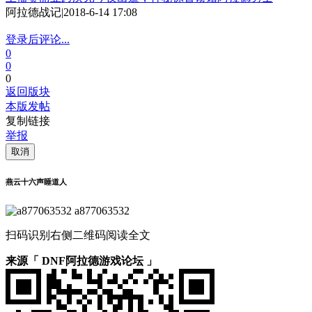
阿拉德战记
|
2018-6-14 17:08
登录后评论...
0
0
0
返回版块
本版发帖
复制链接
举报
取消
燕云十六声睡道人
a877063532
扫码识别右侧二维码阅读全文
来源「 DNF阿拉德游戏论坛 」