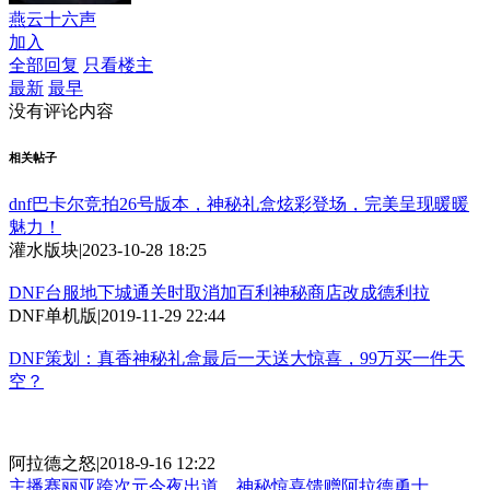
燕云十六声
加入
全部回复
只看楼主
最新
最早
没有评论内容
相关帖子
dnf巴卡尔竞拍26号版本，神秘礼盒炫彩登场，完美呈现暖暖
魅力！
灌水版块
|
2023-10-28 18:25
DNF台服地下城通关时取消加百利神秘商店改成德利拉
DNF单机版
|
2019-11-29 22:44
DNF策划：真香神秘礼盒最后一天送大惊喜，99万买一件天
空？
阿拉德之怒
|
2018-9-16 12:22
主播赛丽亚跨次元今夜出道，神秘惊喜馈赠阿拉德勇士