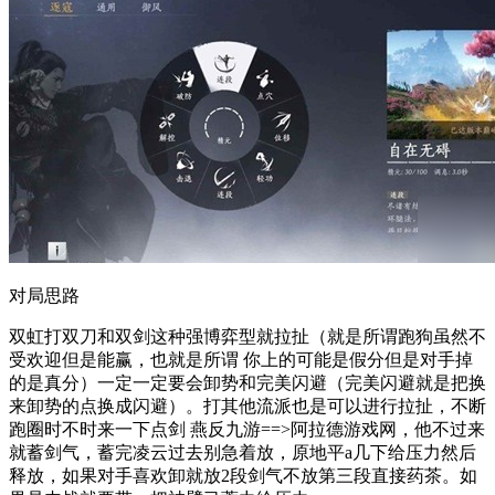
对局思路
双虹打双刀和双剑这种强博弈型就拉扯（就是所谓跑狗虽然不
受欢迎但是能赢，也就是所谓 你上的可能是假分但是对手掉
的是真分）一定一定要会卸势和完美闪避（完美闪避就是把换
来卸势的点换成闪避）。打其他流派也是可以进行拉扯，不断
跑圈时不时来一下点剑 燕反九游==>阿拉德游戏网，他不过来
就蓄剑气，蓄完凌云过去别急着放，原地平a几下给压力然后
释放，如果对手喜欢卸就放2段剑气不放第三段直接药茶。如