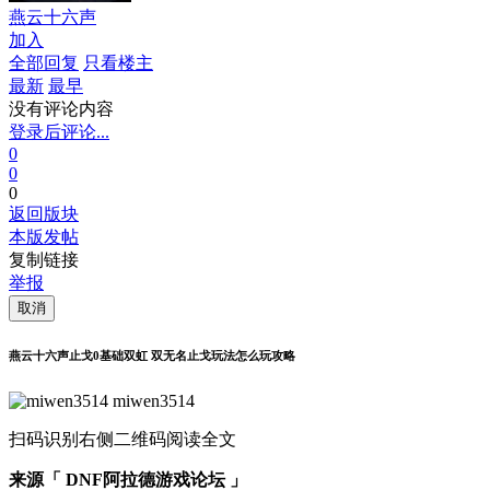
燕云十六声
加入
全部回复
只看楼主
最新
最早
没有评论内容
登录后评论...
0
0
0
返回版块
本版发帖
复制链接
举报
取消
燕云十六声止戈0基础双虹 双无名止戈玩法怎么玩攻略
miwen3514
扫码识别右侧二维码阅读全文
来源「 DNF阿拉德游戏论坛 」