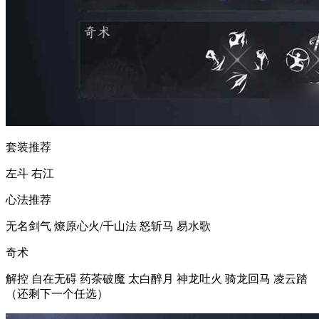
套装推荐
左斗 右江
心法推荐
无名剑气 燎原心火/千山法 怒斩马 易水歌
奇术
解控 自在无碍 药茶破魔 太白醉月 神龙吐火 骑龙回马 凌云踏
（还剩下一个任选）