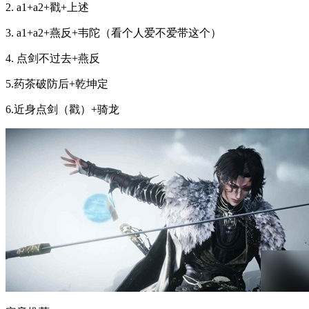
2. a1+a2+戳+上述
3. a1+a2+燕反+韦陀（看个人爱不爱带这个）
4. 点剑不过去+燕反
5.药茶破防后+乾坤定
6.近身点剑（戳）+骑龙