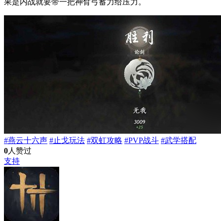
果是内战就要带一把神臂弓蓄力给压力。
#燕云十六声
#止戈玩法
#双虹攻略
#PVP战斗
#武学搭配
0
人赞过
支持