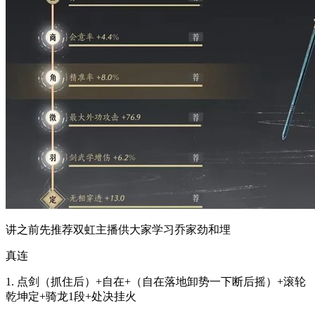
讲之前先推荐双虹主播供大家学习乔家劲和埋
真连
1. 点剑（抓住后）+自在+（自在落地卸势一下断后摇）+滚轮
乾坤定+骑龙1段+处决挂火