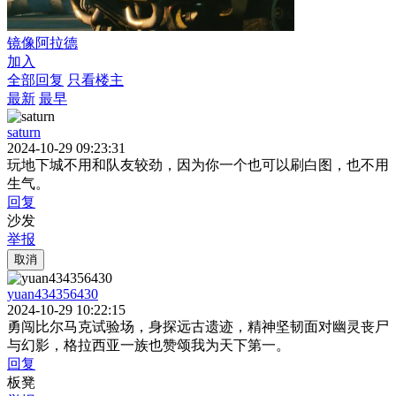
镜像阿拉德
加入
全部回复
只看楼主
最新
最早
saturn
2024-10-29 09:23:31
玩地下城不用和队友较劲，因为你一个也可以刷白图，也不用
生气。
回复
沙发
举报
取消
yuan434356430
2024-10-29 10:22:15
勇闯比尔马克试验场，身探远古遗迹，精神坚韧面对幽灵丧尸
与幻影，格拉西亚一族也赞颂我为天下第一。
回复
板凳