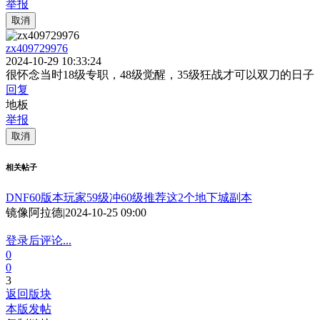
举报
取消
zx409729976
2024-10-29 10:33:24
很怀念当时18级专职，48级觉醒，35级狂战才可以双刀的日子
回复
地板
举报
取消
相关帖子
DNF60版本玩家59级冲60级推荐这2个地下城副本
镜像阿拉德
|
2024-10-25 09:00
登录后评论...
0
0
3
返回版块
本版发帖