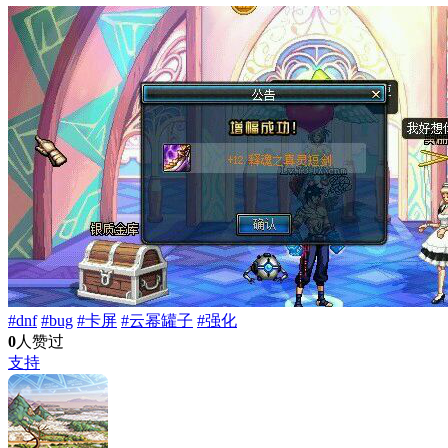
#dnf
#bug
#卡屏
#云幂罐子
#强化
0
人赞过
支持