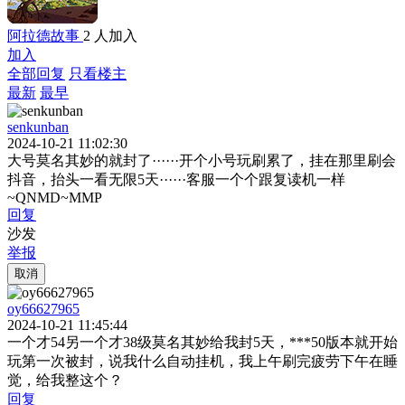
阿拉德故事
2 人加入
加入
全部回复
只看楼主
最新
最早
senkunban
2024-10-21 11:02:30
大号莫名其妙的就封了······开个小号玩刷累了，挂在那里刷会
抖音，抬头一看无限5天······客服一个个跟复读机一样
~QNMD~MMP
回复
沙发
举报
取消
oy66627965
2024-10-21 11:45:44
一个才54另一个才38级莫名其妙给我封5天，***50版本就开始
玩第一次被封，说我什么自动挂机，我上午刷完疲劳下午在睡
觉，给我整这个？
回复