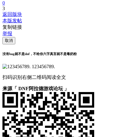
0
3
返回版块
本版发帖
复制链接
举报
取消
没有bug就不是dnf，不给你六字真言就不是毒奶粉
123456789.
扫码识别右侧二维码阅读全文
来源「 DNF阿拉德游戏论坛 」