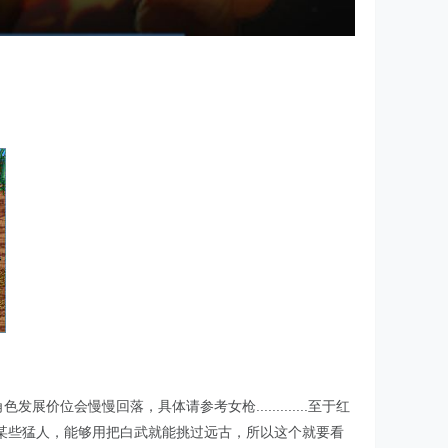
会慢慢回落，具体请参考女枪.............至于红
某些猛人，能够用把白武就能挑过远古，所以这个就要看