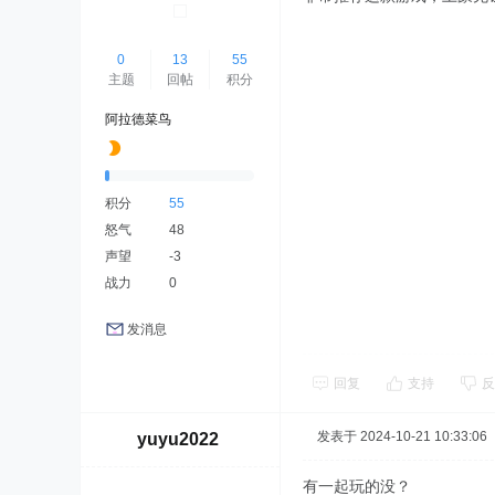
0
13
55
主题
回帖
积分
阿拉德菜鸟
积分
55
怒气
48
声望
-3
战力
0
发消息
回复
支持
反
发表于 2024-10-21 10:33:06
yuyu2022
有一起玩的没？