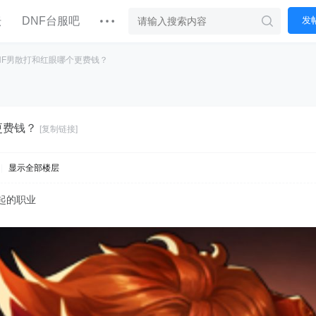
坛
DNF台服吧
发
NF男散打和红眼哪个更费钱？
更费钱？
[复制链接]
|
显示全部楼层
起的职业