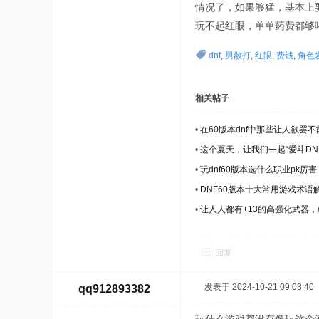
情况了，如果够猛，基本上
玩不起红眼，单单药费都够
dnf
,
男散打
,
红眼
,
费钱
,
角色
相关帖子
•
在60版本dnf中那些让人欲罢
•
这个夏天，让我们一起“爱斗DN
•
玩dnf60版本选什么职业pk厉
•
DNF60版本十大常用游戏术语
•
让人人都有+13的高强化武器，
回复
发表于 2024-10-21 09:03:40
qq912893382