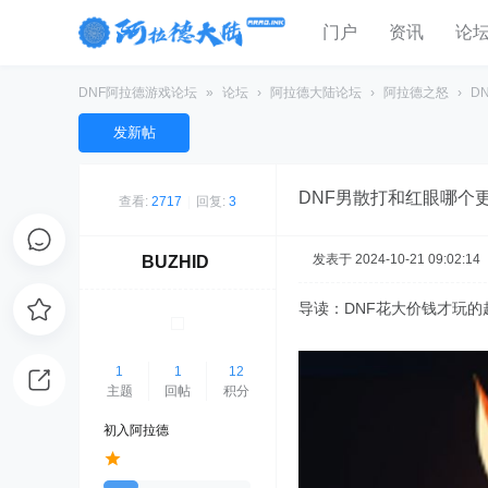
门户
资讯
论
DNF阿拉德游戏论坛
»
论坛
›
阿拉德大陆论坛
›
阿拉德之怒
›
D
发新帖
DNF男散打和红眼哪个
查看:
2717
|
回复:
3
发表于 2024-10-21 09:02:14
BUZHID
导读：DNF花大价钱才玩的
1
1
12
主题
回帖
积分
初入阿拉德