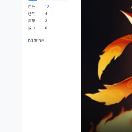
积分
12
怒气
4
声望
3
战力
0
发消息