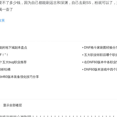
要不了多少钱，因为自己都能刷远古和深渊，自己去刷SS，粉就可以了
喝一壶了
发展
不能的地下城副本盘点
•
DNF格斗家刷图经验分
F！”！
•
五大职业转职后哪个职业
害？五大bug职业推荐
•
在DNF60版本中各职
解析吐槽
•
DNF60版本游戏中四
dnf60版本装备强化技巧分享
|
显示全部楼层