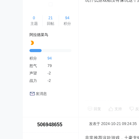
玩什么游戏都没有像玩这个
0
21
94
主题
回帖
积分
阿拉德菜鸟
积分
94
怒气
79
声望
-2
战力
-2
发消息
回复
支持
反
发表于 2024-10-21 09:24:35
506948655
非常推荐这款游戏，土豪充