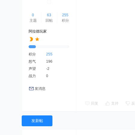
0
63
255
主题
回帖
积分
阿拉德玩家
积分
255
怒气
196
声望
-2
战力
0
发消息
回复
支持
反
发新帖