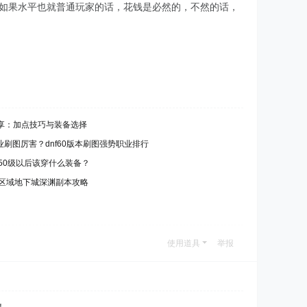
，如果水平也就普通玩家的话，花钱是必然的，不然的话，
享：加点技巧与装备选择
刷图厉害？dnf60版本刷图强势职业排行
业50级以后该穿什么装备？
个区域地下城深渊副本攻略
使用道具
举报