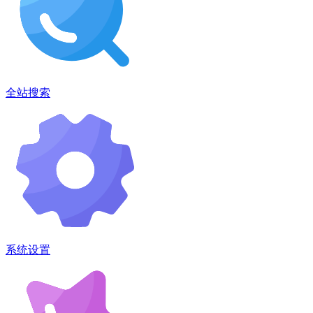
全站搜索
系统设置