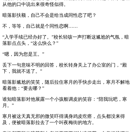
从他的口中说出来很奇怪似得。
暗落影扶额，自己不会是给当成同性恋了吧？
不，等等，自己就是个同性恋啊……
“入学手续已经办好了。”校长轻咳一声打断这尴尬的气氛，暗
落影点点头，“这么快么？”
“嗯，因为您是王。”
丢下一句意味不明的回答，校长转身关上了办公室的门，“殿
下，我就不送了。”
暗落影尴尬的笑笑，随后拉住寒月的手快步走出，寒月不解地
看着他：“要去哪？”
谁知暗落影对他展露一个小孩般调皮的笑容：“陪我玩吧，寒
月。”
寒月被这天真无邪的微笑吓得满身鸡皮疙瘩，点头都没来得
及，便被暗落影拉去了一个叫夜梅街的地方。