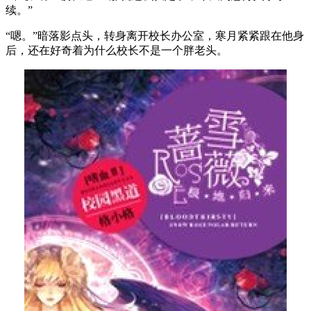
续。”
“嗯。”暗落影点头，转身离开校长办公室，寒月紧紧跟在他身
后，还在好奇着为什么校长不是一个胖老头。