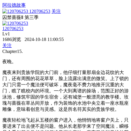
阿拉德故事
120706253
关注
囚禁蔷薇Ⅱ 第三季
120706253
Lv1
1686浏览 2024-10-18 11:00:55
关注
Chapter15.
夜晚。
魔夜来到贵族学院的大门前，他仔细打量那扇金边花纹的大
门，还有周围的花花草草，脸上流露出满意的微笑。上了锁的
大门只需一个魔法便可破坏，魔夜毫不费力地推开沉重的大
门，瞧了瞧校内的环境。一个大到离谱的操场，范围正好的游
泳池，修筑牢固的学生宿舍，还有城堡一般漂亮的教学楼。玫
瑰与蔷薇在草丛间开放，作为装饰的水池中央立着一座水瓶座
雕像，意味着创意与灵感。这是所名符其实的贵族学校。
魔夜轻松地飞起从五楼的窗户进入，他悄悄地将窗户关上，只
要进来了出去便不是问题。他从长老那学来了空间魔法，瞬移