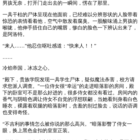
男孩无奈，打开门走出去的一瞬间，愣在了那里。
一具干枯的尸体呈现在他面前，已经难以分辨形状的人脸带着
惊恐的表情看着他，空气中散发着腐臭。一股酸味涌上男孩的
喉咙，他伸手捂住自己的嘴唇，惨白的脸色一下辨认出来了，
是阿洛特。
“来人……”他忍住呕吐感道：“快来人！！”
……
冷焰帝国，冰冻之心。
“殿下，贵族学院发现一具学生尸体，疑似魔法杀害，校方请
求您派人调查。”一位侍女很“幸运”的走进暗落影的房间，殿
下的卧室可不是那么好进的，很多侍女都没有看过。房间内的
香气与阴暗色调让侍女不自觉的浮想联翩，当她看到身着白色
睡衣，裸露着双腿的暗落影时，含羞的别过脸去，说话的语调
也变得奇怪。
“不吉利的事情怎么被你说的那么高兴。”暗落影瞥了侍女一
眼，换上黑色金扣的皇室正装。