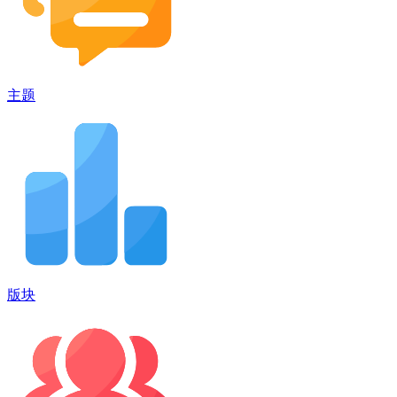
主题
版块