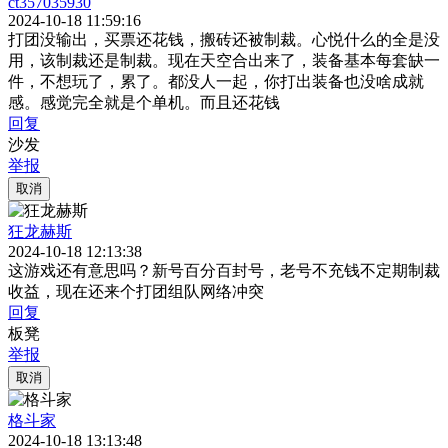
ct357035930
2024-10-18 11:59:16
打团没输出，买票还花钱，搬砖还被制裁。心悦什么的全是没
用，该制裁还是制裁。现在天空合出来了，装备基本每套缺一
件，不想玩了，累了。都没人一起，你打出装备也没啥成就
感。感觉完全就是个单机。而且还花钱
回复
沙发
举报
取消
狂龙赫斯
2024-10-18 12:13:38
这游戏还有意思吗？新号百分百封号，老号不充钱不定期制裁
收益，现在还来个打团组队网络冲突
回复
板凳
举报
取消
格斗家
2024-10-18 13:13:48