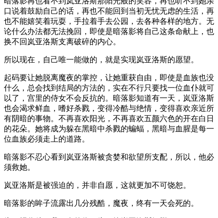
暗落影再也看不到岚亚洛斯那阳光般的笑容，再也听不到她亲
口说着鼓励自己的话，再也不能回到当初无忧无虑的生活，再
也不能嬉笑着玩耍，手拉着手去公园，去各种各样的地方。无
论什么办法都无法挽回，即使是暗落影将自己这条命献上，也
换不回岚亚洛斯支离破碎的内心。
所以现在，自己唯一能做的，就是实现岚亚洛斯的愿望。
起码要让她脱离魔夜的掌控，让她重获自由，即使是血族也没
什么，总会找到结局的方法的，实在不行只要找一位血仆就可
以了，宫里的侍女不会反抗的。暗落影知道有一天，岚亚洛斯
也会渴求鲜血，嗜好杀戮，变得冷酷与绝情，变得喜欢亲近所
有阴暗的事物。不再喜欢阳光，不再喜欢五颜六色的开在白日
的花朵。她将成为躲在黑暗中杀戮的蝙蝠，黑暗与血腥是每一
位血族必须走上的道路。
暗落影不忍心看到岚亚洛斯被贪婪和欲望所支配，所以，他必
须救她。
岚亚洛斯是被强迫的，并非自愿，这就更加不可饶恕。
暗落影的眸子流露出几分残酷，魔夜，终有一天会死的。