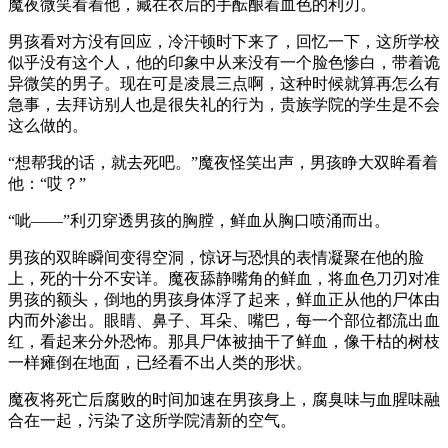
魔夜微笑看着他，藏在衣后的手酝酿着血色的利刃。
男孩看对方没有回应，冷汗顿时下来了，回忆一下，这所学校
似乎没有这个人，他的印象中从来没有一个脸色惨白，带着诡
异微笑的男子。现在可是凌晨三点啊，这种时候就算再怎么有
急事，去拜访别人也是很失礼的行为，贵族学院的学生是不会
这么做的。
“想帮我的话，就去死吧。”魔夜怪笑出声，男孩睁大双眸看着
他：“哎？”
“呲——”利刃穿透男孩的胸膛，鲜血从胸口喷涌而出。
男孩的双眸瞬间变得空洞，惊讶与恐惧的表情凝聚在他的脸
上，死的十分不安详。魔夜舔静嘴角的鲜血，将血色刀刃对准
男孩的额头，倒地的男孩身体浮了起来，鲜血正从他的尸体由
内而外渗出。眼睛、鼻子、耳朵、嘴巴，每一个部位都流出血
红，看起来分外恐怖。那具尸体被抽干了鲜血，像干枯的树枝
一样瘫倒在地面，已经看不出人类的形状。
魔夜将死亡后腐败的时间加速在男孩身上，腐臭味与血腥味融
合在一起，污染了这所学院清新的空气。