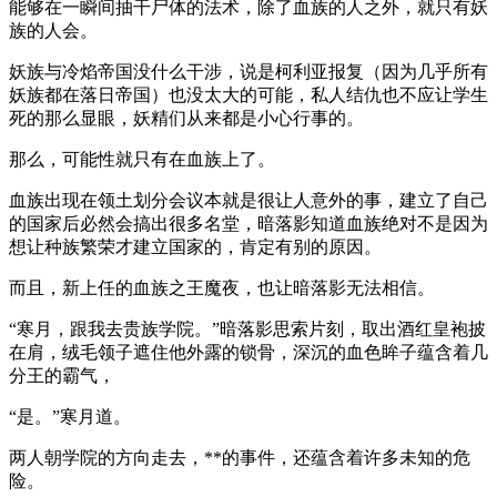
能够在一瞬间抽干尸体的法术，除了血族的人之外，就只有妖
族的人会。
妖族与冷焰帝国没什么干涉，说是柯利亚报复（因为几乎所有
妖族都在落日帝国）也没太大的可能，私人结仇也不应让学生
死的那么显眼，妖精们从来都是小心行事的。
那么，可能性就只有在血族上了。
血族出现在领土划分会议本就是很让人意外的事，建立了自己
的国家后必然会搞出很多名堂，暗落影知道血族绝对不是因为
想让种族繁荣才建立国家的，肯定有别的原因。
而且，新上任的血族之王魔夜，也让暗落影无法相信。
“寒月，跟我去贵族学院。”暗落影思索片刻，取出酒红皇袍披
在肩，绒毛领子遮住他外露的锁骨，深沉的血色眸子蕴含着几
分王的霸气，
“是。”寒月道。
两人朝学院的方向走去，**的事件，还蕴含着许多未知的危
险。