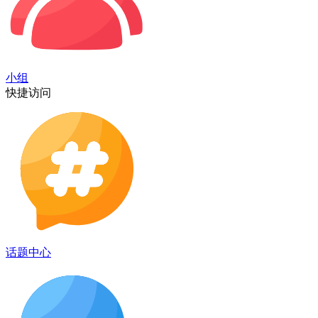
小组
快捷访问
话题中心