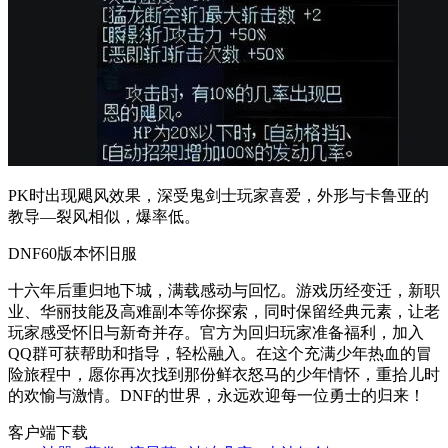
PK时出现飓风效果，深受鬼剑士玩家喜爱，外形与卡鲁亚的
教导—裂风相似，爆率低。
DNF60版本怀旧服
十六年后重归地下城，满载感动与回忆。游戏历经变迁，新职
业、华丽技能及高难副本等你探索，同时保留经典元素，让老
玩家感受怀旧与新奇并存。官方为回归玩家准备福利，加入
QQ群可获帮助和指导，轻松融入。在这个充满少年热血的冒
险旅程中，愿你再次找到那份鲜衣怒马的少年情怀，重拾儿时
的欢愉与激情。DNF的世界，永远欢迎每一位勇士的归来！
客户端下载