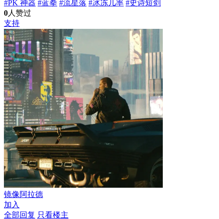
#PK 神器
#蓝拳
#流星落
#冰冻几率
#史诗短剑
0
人赞过
支持
镜像阿拉德
加入
全部回复
只看楼主