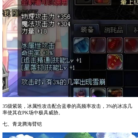
35级紫装，冰属性攻击配合蓝拳的高频率攻击，3%的冰冻几
率使其在PK场中极具威胁。
七、青龙腾海臂铠