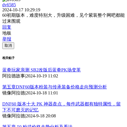
dv6585
2024-10-17 10:29:19
60初期版本，难度特别大，升级困难，见个紫装整个网吧都能
过来围观
回复
地板
举报
取消
相关帖子
蓝拳玩家亲测 SB2改版后蓝拳PK场变革
阿拉德故事
|
2024-10-19 11:02
第五章DNF60版本粉装与传承装备价格走向预测分析
镜像阿拉德
|
2024-10-18 11:01
DNF60 版本十大 PK 神器盘点，每件武器都有独特属性，留
下不可磨灭的记忆
镜像阿拉德
|
2024-9-18 20:08
第五章 50 粉武价格走势分析及看法