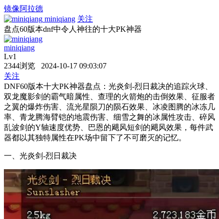
镜像阿拉德
miniqiang
关注
盘点60版本dnf中令人神往的十大PK神器
miniqiang
Lv1
2344浏览 2024-10-17 09:03:07
关注
DNF60版本十大PK神器盘点：光炎剑-烈日裁决的追踪火球、
双龙魔影剑的霸气暗属性、查理的火箭炮的击倒效果、征服者
之翼的爆炸伤害、流光星陨刀的陨石效果、冰凌图腾的冰冻几
率、青龙腾海臂铠的地震伤害、细雪之舞的冰属性攻击、碎风
乱波剑的Y轴速度优势、巴恩的飓风短剑的飓风效果，每件武
器都以其独特属性在PK场中留下了不可磨灭的记忆。
一、光炎剑-烈日裁决