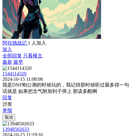
阿拉德战记
1 人加入
加入
全部回复
只看楼主
最新
最早
1544114320
2024-10-15 11:08:08
我是DNF刚公测的时候玩的，我记得那时候听过最多得一句
话就是 如果把念气附加到子弹上 那该多酷啊
回复
沙发
举报
取消
13948502633
2024-10-15 11:19:16