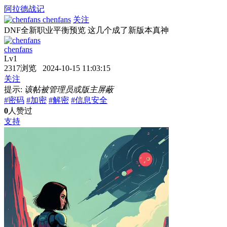
阿拉德战记
chenfans
关注
DNF全新职业平衡预览 这几个成了新版本真神
chenfans
Lv1
2317浏览 2024-10-15 11:03:15
关注
提示:
该帖被管理员或版主屏蔽
#密码
#加密
#解密
#信息安全
0
人赞过
支持