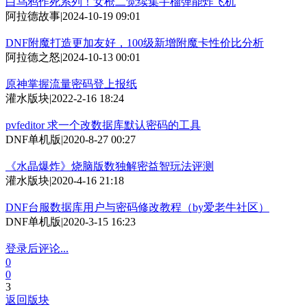
白乌鸦作死系列！女枪二觉续集手榴弹能炸飞机
阿拉德故事
|
2024-10-19 09:01
DNF附魔打造更加友好，100级新增附魔卡性价比分析
阿拉德之怒
|
2024-10-13 00:01
原神掌握流量密码登上报纸
灌水版块
|
2022-2-16 18:24
pvfeditor 求一个改数据库默认密码的工具
DNF单机版
|
2020-8-27 00:27
《水晶爆炸》烧脑版数独解密益智玩法评测
灌水版块
|
2020-4-16 21:18
DNF台服数据库用户与密码修改教程（by爱老牛社区）
DNF单机版
|
2020-3-15 16:23
登录后评论...
0
0
3
返回版块