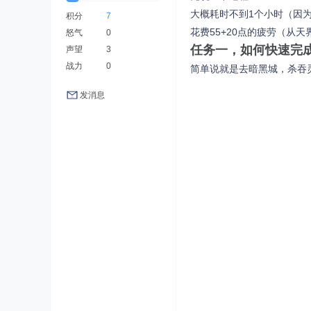
大概耗时不到1个小时（因
积分
7
花费55+20点的疲劳（从
怒气
0
任务一，如何快速完
声望
3
战力
0
简单说就是去暗黑城，杀吞
发消息