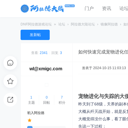
门户
资讯
论
DNF阿拉德游戏论坛
»
论坛
›
阿拉德大陆论坛
›
镜像阿拉德
›
如
发新帖
如何快速完成宠物进化
查看:
2341
|
回复:
3
发表于 2024-10-15 11:03:13
wl@xmigc.com
宠物进化与失踪的大
1
0
7
主题
回帖
积分
昨天到了68级，天界的副
大概从歼灭战开始，就是反
初入阿拉德
大概觉得没什么事，看了眼
先说一下过程：