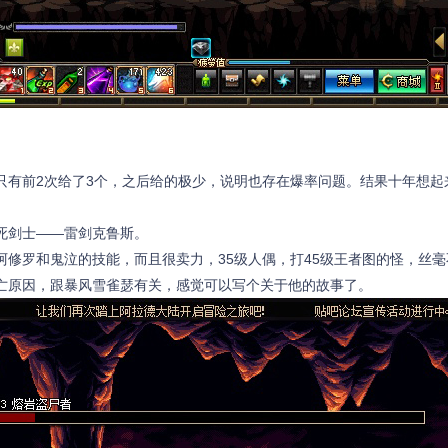
只有前2次给了3个，之后给的极少，说明也存在爆率问题。结果十年想
死剑士——雷剑克鲁斯。
阿修罗和鬼泣的技能，而且很卖力，35级人偶，打45级王者图的怪，丝
亡原因，跟暴风雪雀瑟有关，感觉可以写个关于他的故事了。