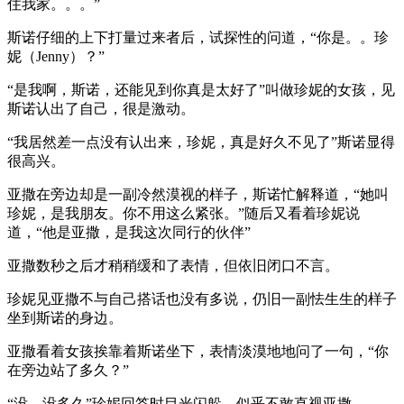
住我家。。。”
斯诺仔细的上下打量过来者后，试探性的问道，“你是。。珍
妮（Jenny）？”
“是我啊，斯诺，还能见到你真是太好了”叫做珍妮的女孩，见
斯诺认出了自己，很是激动。
“我居然差一点没有认出来，珍妮，真是好久不见了”斯诺显得
很高兴。
亚撒在旁边却是一副冷然漠视的样子，斯诺忙解释道，“她叫
珍妮，是我朋友。你不用这么紧张。”随后又看着珍妮说
道，“他是亚撒，是我这次同行的伙伴”
亚撒数秒之后才稍稍缓和了表情，但依旧闭口不言。
珍妮见亚撒不与自己搭话也没有多说，仍旧一副怯生生的样子
坐到斯诺的身边。
亚撒看着女孩挨靠着斯诺坐下，表情淡漠地地问了一句，“你
在旁边站了多久？”
“没，没多久”珍妮回答时目光闪躲，似乎不敢直视亚撒。