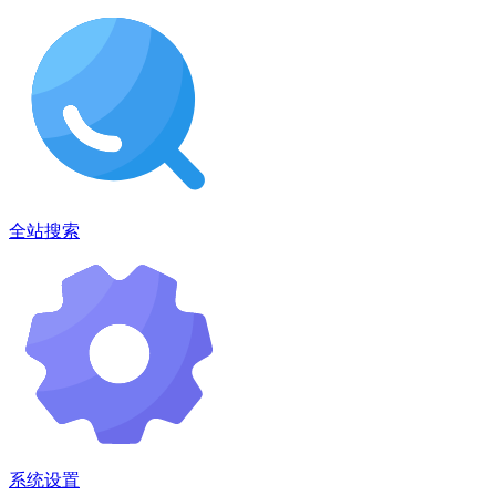
全站搜索
系统设置