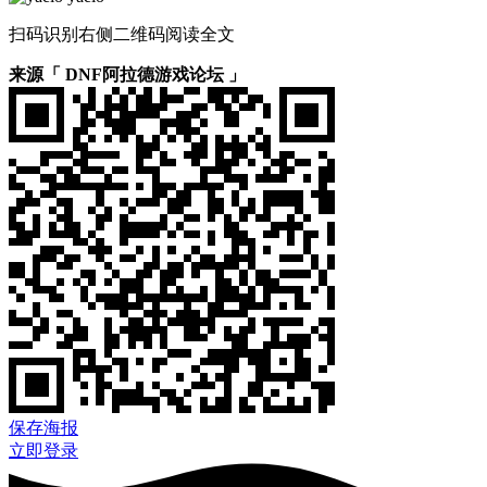
扫码识别右侧二维码阅读全文
来源「 DNF阿拉德游戏论坛 」
保存海报
立即登录