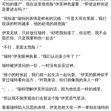
可怕的僵尸，现在这里很危险”伊芙神色凝重，“即使这样你还
是要进去吗？”
“我知道”瑞特的表情是鲜有的沉稳，“可是大哥在里面，我们
耽误的时间越多，他的处境的就危险”
伊芙见状，只好放任瑞特，“好吧我知道了，你去吧，我不会
阻拦你。只是我要和你一起去”
“不行，里面太危险！”
“瑞特”伊芙眼神执着，“我们认识多少年了？”
瑞特被伊芙问的一怔，一时没有反应过神。
“很小的时候起，我们就一起生活一起玩耍。”伊芙的眼神似乎
穿过瑞特看向远方，“对我来说，你们就像我的亲人一样”
“。。。”瑞特理解伊芙所说的话，因为他也是一样的感受。
“所以我不能旁观你们去冒这个险”伊芙语气坚决。
看着瑞特陷入沉思的表情，伊芙忽然大笑一声一掌拍在瑞特的