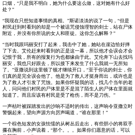
口烟，“只是我不明白，她为什么要这么做，这对她有什么好
处？”
“我现在只想知道事情的真相。”斯诺淡淡的说了一句，“但是
村民赶到时看到的却是一个被诅咒侵蚀理智的剑士，站在尸体
附近，并没有你所说的女人和匪徒。这你怎么解释？”
“当时我跟玛丽安打了起来，我击中了她，她站在崖边恰好摔
了下去。艾伦赶来时看到的正是这一幕，所以他才会误会才会
记恨于我，所有的报复行为也都缘由于此。艾伦奔下山去找玛
丽安，我也只好跟去，所以接下来发生了什么我就一无所知
了。”亚撒说到这里顿了顿才继续开口，“至于你说的剑士，你
们真的是完全误会他了。他是为了救人才挺身而出，或许也是
为了救人才引发了咒蚀。如果你怀疑我的话，找几个当年的老
人，问问他们村民的尸体里是不是混了陌生人的尸体在里面就
知道了。而且应该有村民是受了枪伤，而不是刀伤。”
一声枯叶被踩踏发出的沙响不适时的传出，这声响令亚撒立时
警惕起来，望向声源方向厉声喝道，“谁在那里！”
一个棕色短发的女孩怯懦的从树丛后走出，有些胆小的将双手
攥在胸前，小声说着，“那个。。。如果你们愿意的话，可以