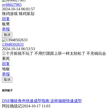
oy66627965
2024-10-14 06:01:57
辣鸡游戏 辣鸡策划
回复
板凳
举报
取消
13948502633
2024-10-14 06:53:53
三个月前就不玩了 不用打团跟上班一样太轻松了 不充钱玩会
累死
回复
地板
举报
取消
相关帖子
DNF搬砖角色快速成型指南 这样做能快速成型
阿拉德战记
|
2024-10-17 11:03