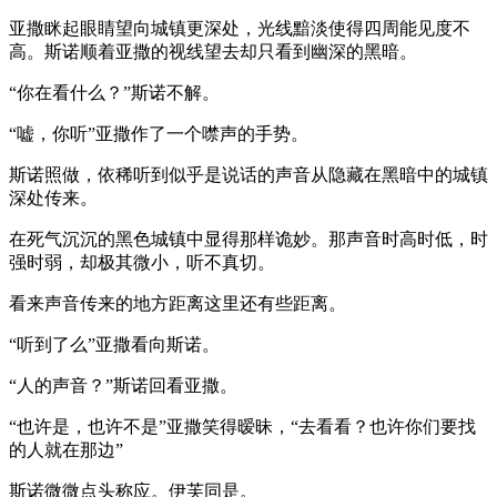
亚撒眯起眼睛望向城镇更深处，光线黯淡使得四周能见度不
高。斯诺顺着亚撒的视线望去却只看到幽深的黑暗。
“你在看什么？”斯诺不解。
“嘘，你听”亚撒作了一个噤声的手势。
斯诺照做，依稀听到似乎是说话的声音从隐藏在黑暗中的城镇
深处传来。
在死气沉沉的黑色城镇中显得那样诡妙。那声音时高时低，时
强时弱，却极其微小，听不真切。
看来声音传来的地方距离这里还有些距离。
“听到了么”亚撒看向斯诺。
“人的声音？”斯诺回看亚撒。
“也许是，也许不是”亚撒笑得暧昧，“去看看？也许你们要找
的人就在那边”
斯诺微微点头称应。伊芙同是。