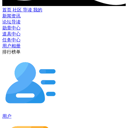
首页
社区
导读
我的
新闻资讯
论坛导读
勋章中心
道具中心
任务中心
用户相册
排行榜单
用户