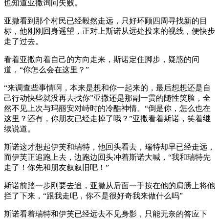
也知道亚撒询问失败。
亚撒看到那个村民已经毅然走远，只好环顾四周寻找新的目
标，他刚刚回身遥望，正对上斯诺从远处投来的视线，便快步
走了过去。
看着亚撒向着自己的方向走来，斯诺定住脚步，疑惑的问
道，“你怎么会在这里？”
“来调查些事情啊，本来是想和你一起来的，最后想想还是自
己行动快些就没再去找你”亚撒还是那副一贯的随性笑脸，全
然不见上次与玛丽安对峙时的冷酷神情。“倒是你，怎么也在
这里？还有，你朋友已经走掉了哦？”亚撒看着斯诺，笑着继
续说道。
斯诺这才想起伊芙和瑞特，他回头看去，瑞特却早已经走远，
而伊芙正追跑上去，边跑边回头冲着斯诺大喊，“我和瑞特先
走了！你先和朋友叙叙旧吧！”
斯诺前踏一步刚要去追，亚撒从后面一手按在他的肩膀上将他
拦了下来，“跟我走吧，你不是很好奇我来做什么吗”
斯诺看着瑞特和伊芙已经远去不见身影，只能无奈的答应下