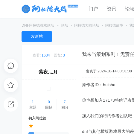
门户
资讯
论
DNF阿拉德游戏论坛
»
论坛
›
阿拉德大陆论坛
›
阿拉德故事
›
我
发新帖
我来当策划系列！无责任
查看:
1634
|
回复:
3
发表于 2024-10-14 00:01:08
紫夜灬月
原作者ID：huisha
你也想加入17173特约记
1
0
7
主题
回帖
积分
加入我们的特约作者团队吧
初入阿拉德
dnf与其他横版游戏最大