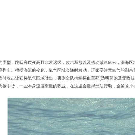
的类型，跳跃高度变高且非常迟缓，攻击释放以及移动减速50%，深海区
灵列车。根据海流的变化，氧气区域会随时移动，玩家要注意氧气的剩余
及时攻击让它将氧气区域吐出，否则全队持续损血至死(透明药以及无敌技
抢手货，一些本身速度缓慢的职业，在这里会慢得无法行动，金爸爸扑街··