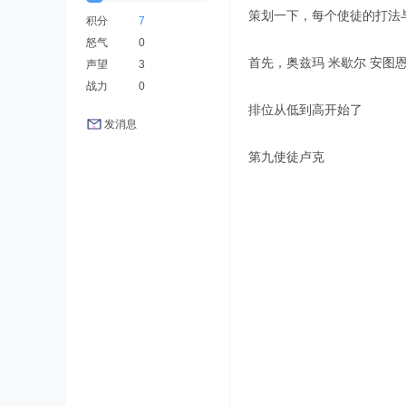
策划一下，每个使徒的打法
积分
7
怒气
0
首先，奥兹玛 米歇尔 安图
声望
3
战力
0
排位从低到高开始了
发消息
第九使徒卢克