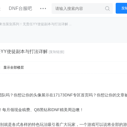
坛
DNF台服吧
发
来当策划系列！无责任YY使徒副本与打法详解 ...
YY使徒副本与打法详解
[复制链接]
|
显示全部楼层
者团队吗？你想让你的头像展示在17173DNF专区首页吗？你想让你的文章
！每月领现金稿费、QB黑钻和DNF精美周边噢！
的差别就是各式各样的特色玩法吸引着广大玩家，一个游戏可以说将全部的游