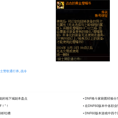
士赞歌通行券
,
战令
不能的地下城副本盘点
•
DNF格斗家刷图经验分
F！”！
•
在DNF60版本中各职
解析吐槽
•
DNF60版本游戏中四