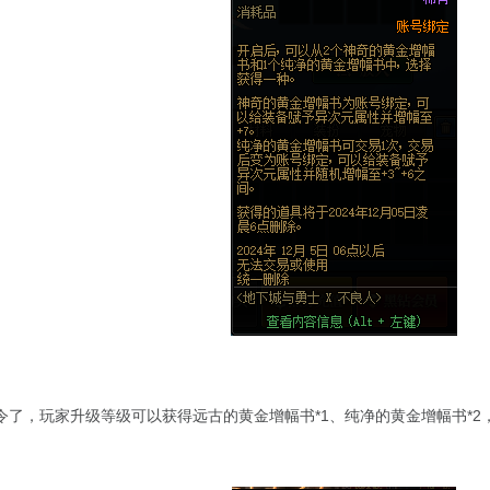
令了，玩家升级等级可以获得远古的黄金增幅书*1、纯净的黄金增幅书*