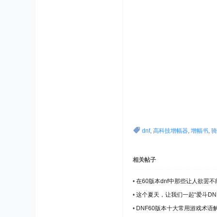
dnf
,
高科技增幅器
,
增幅书
,
骑
相关帖子
•
在60版本dnf中那些让人欲罢
•
这个夏天，让我们一起“爱斗DN
•
DNF60版本十大常用游戏术语