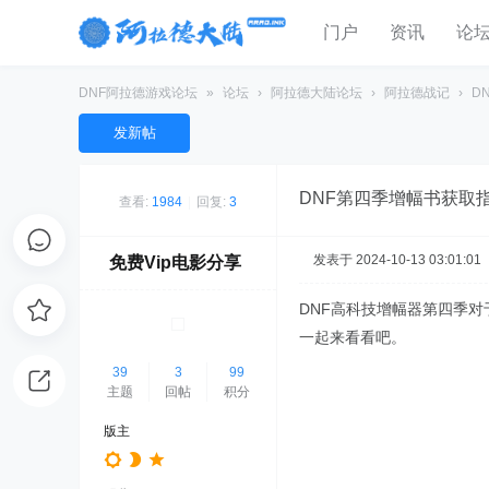
门户
资讯
论
DNF阿拉德游戏论坛
»
论坛
›
阿拉德大陆论坛
›
阿拉德战记
›
D
发新帖
DNF第四季增幅书获取
查看:
1984
|
回复:
3
发表于 2024-10-13 03:01:01
免费Vip电影分享
DNF高科技增幅器第四季
一起来看看吧。
39
3
99
主题
回帖
积分
版主