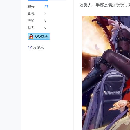
这类人一半都是偶尔玩玩，
积分
27
怒气
2
声望
9
战力
6
发消息