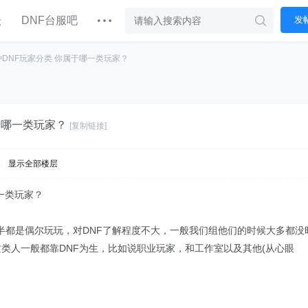
坛
DNF台服吧
发
种DNF玩家分类 你属于哪一类玩家？
于哪一类玩家？
[复制链接]
|
显示全部楼层
哪一类玩家？
都是偶尔玩玩，对DNF了解程度不大，一般我们组他们的时候大多都没时装
人群这类人一般都靠DNF为生，比如说职业玩家，和工作室以及其他(从心眼