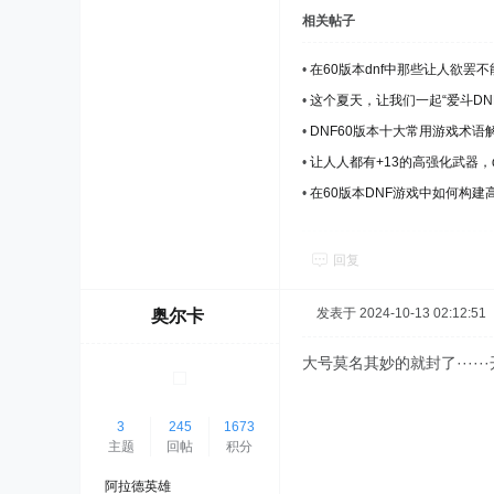
相关帖子
•
在60版本dnf中那些让人欲罢
•
这个夏天，让我们一起“爱斗DN
•
DNF60版本十大常用游戏术语
•
让人人都有+13的高强化武器，
•
在60版本DNF游戏中如何构建
回复
发表于 2024-10-13 02:12:51
奥尔卡
大号莫名其妙的就封了····
3
245
1673
主题
回帖
积分
阿拉德英雄