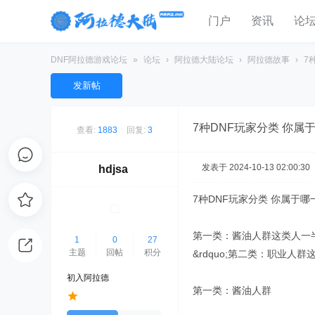
门户
资讯
论
DNF阿拉德游戏论坛
»
论坛
›
阿拉德大陆论坛
›
阿拉德故事
›
7
发新帖
7种DNF玩家分类 你属
查看:
1883
|
回复:
3
发表于 2024-10-13 02:00:30
hdjsa
7种DNF玩家分类 你属于
第一类：酱油人群这类人一半
1
0
27
主题
回帖
积分
&rdquo;第二类：职业
初入阿拉德
第一类：酱油人群