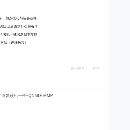
享：加点技巧与装备选择
业50级以后该穿什么装备？
个区域地下城深渊副本攻略
钱的方法（详细教程）
使用道具
举报
个跟复读机一样~QNMD~MMP