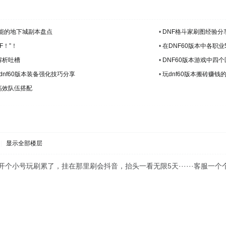
不能的地下城副本盘点
•
DNF格斗家刷图经验分
F！”！
•
在DNF60版本中各职
解析吐槽
•
DNF60版本游戏中四
dnf60版本装备强化技巧分享
•
玩dnf60版本搬砖赚
高效队伍搭配
|
显示全部楼层
··开个小号玩刷累了，挂在那里刷会抖音，抬头一看无限5天······客服一个