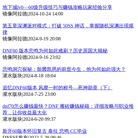
地下城lv0—60级升级技巧与赚钱攻略玩家经验分享
镜像阿拉德
|
2024-10-24 14:00
第五章深渊派对模式：打破 50SS 神话，掌握随机深渊出现规
律
镜像阿拉德
|
2024-9-19 20:08
DNF60 版本悲鸣为何如此难刷？历史原因大揭秘
镜像阿拉德
|
2024-9-16 23:02
悲鸣洞穴探秘：骷髅凯恩的前世今生，他为何如此强大？
灌水版块
|
2024-8-18 18:04
追忆DNF60版本 风靡一时的称号—死神勋章（下）
灌水版块
|
2024-7-25 23:00
dnf70怎么赚钱最快？DNF 搬砖赚钱秘籍：详细攻略与职业推
荐，让你收益最大化
灌水版块
|
2024-6-20 09:37
新开60版本怀旧复古 泰拉 悲鸣 CC毕业
DNFSF发布
|
2022-5-29 09:46