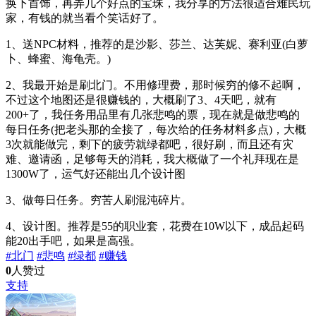
换下首饰，再弄几个好点的宝珠，我分享的方法很适合难民玩
家，有钱的就当看个笑话好了。
1、送NPC材料，推荐的是沙影、莎兰、达芙妮、赛利亚(白萝
卜、蜂蜜、海龟壳。)
2、我最开始是刷北门。不用修理费，那时候穷的修不起啊，
不过这个地图还是很赚钱的，大概刷了3、4天吧，就有
200+了，我任务用品里有几张悲鸣的票，现在就是做悲鸣的
每日任务(把老头那的全接了，每次给的任务材料多点)，大概
3次就能做完，剩下的疲劳就绿都吧，很好刷，而且还有灾
难、邀请函，足够每天的消耗，我大概做了一个礼拜现在是
1300W了，运气好还能出几个设计图
3、做每日任务。穷苦人刷混沌碎片。
4、设计图。推荐是55的职业套，花费在10W以下，成品起码
能20出手吧，如果是高强。
#北门
#悲鸣
#绿都
#赚钱
0
人赞过
支持