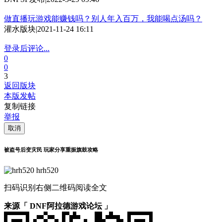
做直播玩游戏能赚钱吗？别人年入百万，我能喝点汤吗？
灌水版块
|
2021-11-24 16:11
登录后评论...
0
0
3
返回版块
本版发帖
复制链接
举报
取消
被盗号后变灾民 玩家分享重振旗鼓攻略
hrh520
扫码识别右侧二维码阅读全文
来源「 DNF阿拉德游戏论坛 」