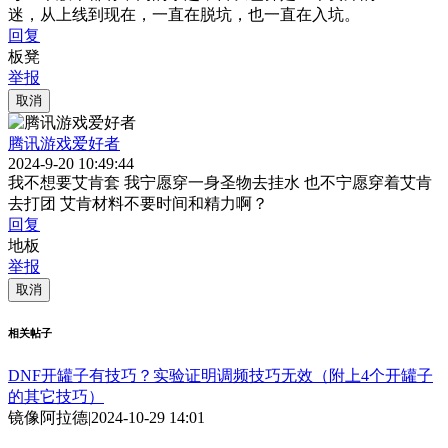
迷，从上线到现在，一直在脱坑，也一直在入坑。
回复
板凳
举报
取消
腾讯游戏爱好者
2024-9-20 10:49:44
我不想要艾肯套 我宁愿穿一身圣物去挂水 也不宁愿穿着艾肯
去打团 艾肯材料不要时间和精力啊？
回复
地板
举报
取消
相关帖子
DNF开罐子有技巧？实验证明调频技巧无效（附上4个开罐子
的其它技巧）
镜像阿拉德
|
2024-10-29 14:01