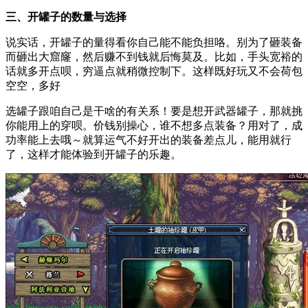
三、开罐子的数量与选择
说实话，开罐子的量得看你自己能不能负担咯。别为了砸装备
而砸出大窟窿，然后赚不到钱就后悔莫及。比如，手头宽裕的
话就多开点呗，穷逼点就稍微控制下。这样既好玩又不会荷包
空空，多好
选罐子跟咱自己是干啥的有关系！要是想开武器罐子，那就挑
你能用上的穿呗。价钱别操心，谁不想多点装备？用对了，成
功率能上去哦～就算运气不好开出的装备差点儿，能用就行
了，这样才能体验到开罐子的乐趣。