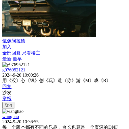
镜像阿拉德
加入
全部回复
只看楼主
最新
最早
g976952121
2024-9-20 10:00:26
用《没》心《钱》创《玩》造《你》游《M》戏《B》
回复
沙发
举报
取消
wanghao
2024-9-20 10:36:55
每一个版本都有不同的乐趣，台长也算是一个资深的DNF