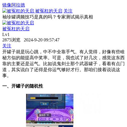
镜像阿拉德
被冤枉的天启
关注
袖珍罐调频技巧是真的吗？专家测试揭示真相
被冤枉的天启
Lv1
2875浏览 2024-9-20 09:57:47
关注
开罐子就是玩心跳，中不中全靠手气。有人觉得，好像有些啥
秘方似的能提高中奖率。可是，我也试了好几次，感觉这东西
靠的主要还是运气。比如说鬼剑士那个武器罐子，看着有点门
道，其实说白了还得是你运气够好才行。那咱们接着说说这
事。
一、开罐子的随机性