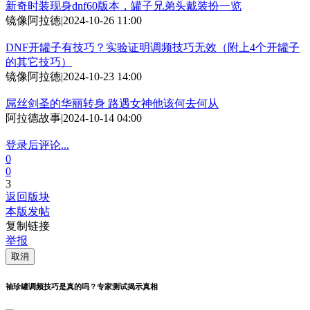
新奇时装现身dnf60版本，罐子兄弟头戴装扮一览
镜像阿拉德
|
2024-10-26 11:00
DNF开罐子有技巧？实验证明调频技巧无效（附上4个开罐子
的其它技巧）
镜像阿拉德
|
2024-10-23 14:00
屌丝剑圣的华丽转身 路遇女神他该何去何从
阿拉德故事
|
2024-10-14 04:00
登录后评论...
0
0
3
返回版块
本版发帖
复制链接
举报
取消
袖珍罐调频技巧是真的吗？专家测试揭示真相