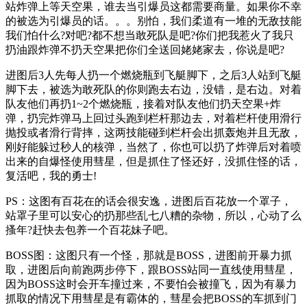
站炸弹上等天空果，谁去当引爆员这都需要商量。如果你不幸
的被选为引爆员的话。。。别怕，我们柔道有一堆的无敌技能
我们怕什么?对吧?都不想当敢死队是吧?你们把我惹火了我只
扔油跟炸弹不扔天空果把你们全送回姥姥家去，你说是吧?
进图后3人先每人扔一个燃烧瓶到飞艇脚下，之后3人站到飞艇
脚下去，被选为敢死队的你则跑去右边，没错，是右边。对着
队友他们再扔1~2个燃烧瓶，接着对队友他们扔天空果+炸
弹，扔完炸弹马上回过头跑到栏杆那边去，对着栏杆使用滑行
抛投或者滑行背摔，这两技能碰到栏杆会出抓轰炮并且无敌，
刚好能躲过秒人的核弹，当然了，你也可以扔了炸弹后对着喷
出来的自爆怪使用彗星，但是抓住了怪还好，没抓住怪的话，
复活吧，我的勇士!
PS：这图有百花在的话会很安逸，进图后百花放一个罩子，
站罩子里可以安心的扔那些乱七八糟的杂物，所以，心动了么
搔年?赶快去包养一个百花妹子吧。
BOSS图：这图只有一个怪，那就是BOSS，进图前开暴力抓
取，进图后向前跑两步停下，跟BOSS站同一直线使用彗星，
因为BOSS这时会开车撞过来，不要怕会被撞飞，因为有暴力
抓取的情况下用彗星是有霸体的，彗星会把BOSS的车抓到门