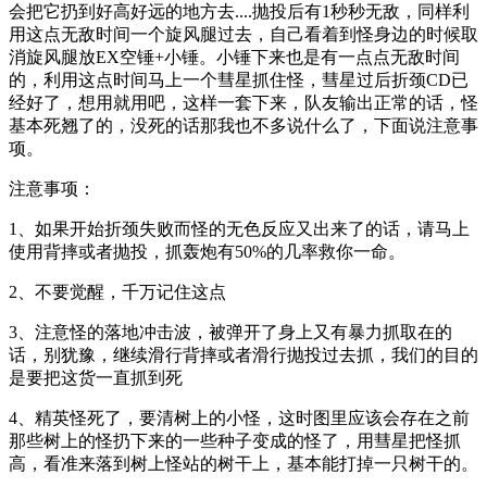
会把它扔到好高好远的地方去....抛投后有1秒秒无敌，同样利
用这点无敌时间一个旋风腿过去，自己看着到怪身边的时候取
消旋风腿放EX空锤+小锤。小锤下来也是有一点点无敌时间
的，利用这点时间马上一个彗星抓住怪，彗星过后折颈CD已
经好了，想用就用吧，这样一套下来，队友输出正常的话，怪
基本死翘了的，没死的话那我也不多说什么了，下面说注意事
项。
注意事项：
1、如果开始折颈失败而怪的无色反应又出来了的话，请马上
使用背摔或者抛投，抓轰炮有50%的几率救你一命。
2、不要觉醒，千万记住这点
3、注意怪的落地冲击波，被弹开了身上又有暴力抓取在的
话，别犹豫，继续滑行背摔或者滑行抛投过去抓，我们的目的
是要把这货一直抓到死
4、精英怪死了，要清树上的小怪，这时图里应该会存在之前
那些树上的怪扔下来的一些种子变成的怪了，用彗星把怪抓
高，看准来落到树上怪站的树干上，基本能打掉一只树干的。