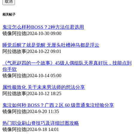
取消
相关帖子
鬼泣怎么样秒BOSS？2种方法任君选用
镜像阿拉德
|
2024-10-30 09:00
睡觉后醒了就是觉醒 无厘头吐槽神马都是浮云
阿拉德故事
|
2024-10-22 09:01
《气死赵四的一个故事》45级人偶组队天界真好玩，技能点到
你手软
镜像阿拉德
|
2024-10-14 05:00
属性极致化 关于未来男法师的想法分享
阿拉德故事
|
2024-10-12 18:25
鬼泣如何秒 BOSS？广西 2 区 60 级普通鬼泣经验分享
镜像阿拉德
|
2024-9-20 11:35
热门职业刷山脊技巧及详细过图攻略
镜像阿拉德
|
2024-9-18 14:01