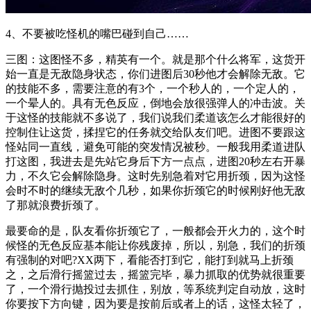
4、不要被吃怪机的嘴巴碰到自己……
三图：这图怪不多，精英有一个。就是那个什么将军，这货开
始一直是无敌隐身状态，你们进图后30秒他才会解除无敌。它
的技能不多，需要注意的有3个，一个秒人的，一个定人的，
一个晕人的。具有无色反应，倒地会放很强弹人的冲击波。关
于这怪的技能就不多说了，我们说我们柔道该怎么才能很好的
控制住让这货，揉捏它的任务就交给队友们吧。进图不要跟这
怪站同一直线，避免可能的突发情况被秒。一般我用柔道进队
打这图，我进去是先站它身后下方一点点，进图20秒左右开暴
力，不久它会解除隐身。这时先别急着对它用折颈，因为这怪
会时不时的继续无敌个几秒，如果你折颈它的时候刚好他无敌
了那就浪费折颈了。
最要命的是，队友看你折颈它了，一般都会开火力的，这个时
候怪的无色反应基本能让你残废掉，所以，别急，我们的折颈
有强制的对吧?XX两下，看能否打到它，能打到就马上折颈
之，之后滑行摇篮过去，摇篮完毕，暴力抓取的优势就很重要
了，一个滑行抛投过去抓住，别放，等系统判定自动放，这时
你要按下方向键，因为要是按前后或者上的话，这怪太轻了，