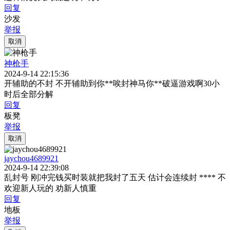
回复
沙发
举报
取消
神枪手
2024-9-14 22:15:36
开辅助的不封 不开辅助到你**唉封神马你**破逼游戏啊30小
时后全部分解
回复
板凳
举报
取消
jaychou4689921
2024-9-14 22:39:08
乱封号 刚冲完钱买时装就把我封了五天 估计会连续封 **** 不
欢迎新人玩的 劝新人慎重
回复
地板
举报