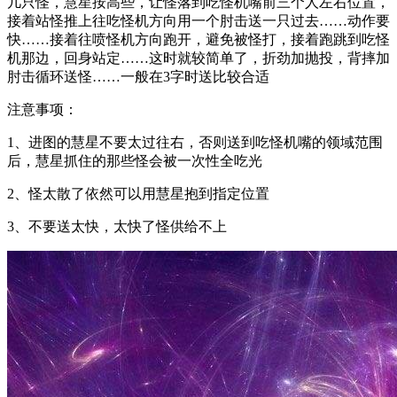
几只怪，慧星按高些，让怪落到吃怪机嘴前三个人左右位置，
接着站怪推上往吃怪机方向用一个肘击送一只过去……动作要
快……接着往喷怪机方向跑开，避免被怪打，接着跑跳到吃怪
机那边，回身站定……这时就较简单了，折劲加抛投，背摔加
肘击循环送怪……一般在3字时送比较合适
注意事项：
1、进图的慧星不要太过往右，否则送到吃怪机嘴的领域范围
后，慧星抓住的那些怪会被一次性全吃光
2、怪太散了依然可以用慧星抱到指定位置
3、不要送太快，太快了怪供给不上