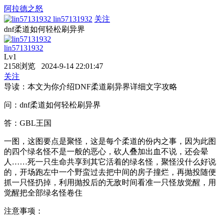
阿拉德之怒
lin57131932
关注
dnf柔道如何轻松刷异界
lin57131932
Lv1
2158浏览 2024-9-14 22:01:47
关注
导读：本文为你介绍DNF柔道刷异界详细文字攻略
问：dnf柔道如何轻松刷异界
答：GBL王国
一图，这图要点是聚怪，这是每个柔道的份内之事，因为此图
的四个绿名怪不是一般的恶心，砍人叠加出血不说，还会晕
人……死一只生命共享到其它活着的绿名怪，聚怪没什么好说
的，开场跑左中一个野蛮过去把中间的房子撞烂，再抛投随便
抓一只怪扔掉，利用抛投后的无敌时间看准一只怪放觉醒，用
觉醒把全部绿名怪卷住
注意事项：