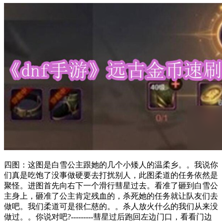
四图：这图是白雪公主跟她的几个小矮人的温柔乡。。我说你
们真是吃饱了没事做硬要去打扰别人，此图柔道的任务依然是
聚怪。进图首先向右下一个滑行彗星过去。看准了砸到白雪公
主身上，砸准了公主肯定残血的，杀死她的任务就让队友们去
做吧。我们柔道可是很仁慈的。。杀人放火什么的我们从来没
做过。。你说对吧?---------彗星过后跑回左边门口，看看门边