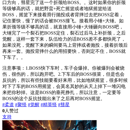
口方向，彗星完了送一个折颈给BOSS。。这时如果你的折颈
等级够高的话，就把野蛮+死亡摇篮或者地狱摇篮给送
BOSS，摇篮下来接着滑行抛投或者背摔过去把BOSS定着，
记住要快，慢了的话会被BOSS撞飞。接着用小锤+大锤。如
果折颈等级不够高的话，就直接用小锤+大锤砸向BOSS吧，
大锤完了一个裂石把BOSS定住，裂石过后马上补折颈，之后
觉醒，这样一套下来，队伍给力的话BOSS差不多都快死了，
如果没死，觉醒下来的瞬间要马上背摔或者抛投，接着折颈后
再来一套。抛投背摔什么的用招要快，否则定不住，BOSS就
下车了。。
注意事项：1.BOSS快下车时，车子会爆掉。你被爆到会被烧
伤，很伤的，所以跑开吧。2.下车后的BOSS很菜，但是也会
反抗的，所以有些技能要看好来用，比如地狱摇篮，很多时候
对下了车的BOSS用摇篮，会莫名其妙的从天上掉下一堆闪电
来把你秒掉。这是BOSS的垂死挣扎，所以注意，一定要等
BOSS的这个反抗技能出来了之后再对BOSS摇篮。
#柔道
#聚怪
#觉醒
#精英怪
#彗星
0
人赞过
支持