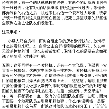
还有没怪，有一个的话就抛投扔过去，有两个的话就再用肘击
补一只过去，还有3只的话就继续用野蛮撞一只过去，等怪全
部弄到你的右边之后，跳起来往右边一个裂石过去聚怪，或者
折颈一只怪后对这只怪用死亡摇篮，把死亡摇篮顺带的那些怪
全滚到右边去让队友们发泄吧。
注意事项：
1、小矮人只会扔树，而树会阻止你的所有滑行技能，放滑行
什么的看好来吧。2、白雪公主会群招喷毒的魔界花，队友半
天没杀掉她的话，你也去帮帮忙吧，聚怪什么的是要在这妞死
翘了的情况下才能进行的。
五图：这图同样有一个喷怪机，还有一个大飞碟，飞碟脚下安
置着一枚核弹。这两货中间隔着一排栏杆。喷怪机会把身上带
着火药的怪喷过栏杆来，而这些怪会到核弹上去引爆，他们的
目的是把核弹引爆从而把飞碟送上天。，这这这，这哪用那些
可爱的怪怪们去做那么辛苦的事呢?我们很愿意效劳的对吧?进
图前先检查下你的消耗品栏吧，油瓶，燃烧弹，天空果这3
样，每一样都要有一点，没有的话就跟队友们要一些吧，因为
下图要一个敢死队员去引爆那颗核弹，什么?你没听错，是要
去引爆那颗什么鸟蛋，所以这时候队伍就必须分工了，谁谁谁