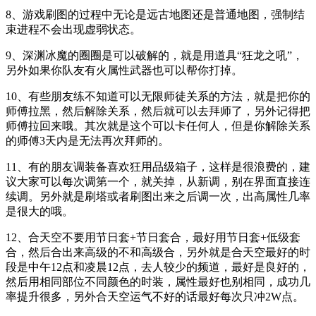
8、游戏刷图的过程中无论是远古地图还是普通地图，强制结
束进程不会出现虚弱状态。
9、深渊冰魔的圈圈是可以破解的，就是用道具“狂龙之吼”，
另外如果你队友有火属性武器也可以帮你打掉。
10、有些朋友练不知道可以无限师徒关系的方法，就是把你的
师傅拉黑，然后解除关系，然后就可以去拜师了，另外记得把
师傅拉回来哦。其次就是这个可以卡任何人，但是你解除关系
的师傅3天内是无法再次拜师的。
11、有的朋友调装备喜欢狂用品级箱子，这样是很浪费的，建
议大家可以每次调第一个，就关掉，从新调，别在界面直接连
续调。另外就是刷塔或者刷图出来之后调一次，出高属性几率
是很大的哦。
12、合天空不要用节日套+节日套合，最好用节日套+低级套
合，然后合出来高级的不和高级合，另外就是合天空最好的时
段是中午12点和凌晨12点，去人较少的频道，最好是良好的，
然后用相同部位不同颜色的时装，属性最好也别相同，成功几
率提升很多，另外合天空运气不好的话最好每次只冲2W点。