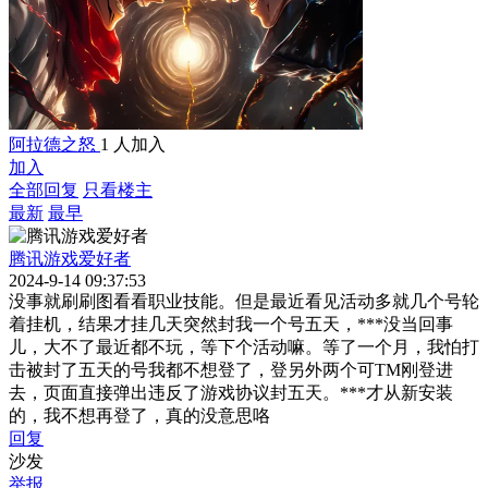
阿拉德之怒
1 人加入
加入
全部回复
只看楼主
最新
最早
腾讯游戏爱好者
2024-9-14 09:37:53
没事就刷刷图看看职业技能。但是最近看见活动多就几个号轮
着挂机，结果才挂几天突然封我一个号五天，***没当回事
儿，大不了最近都不玩，等下个活动嘛。等了一个月，我怕打
击被封了五天的号我都不想登了，登另外两个可TM刚登进
去，页面直接弹出违反了游戏协议封五天。***才从新安装
的，我不想再登了，真的没意思咯
回复
沙发
举报