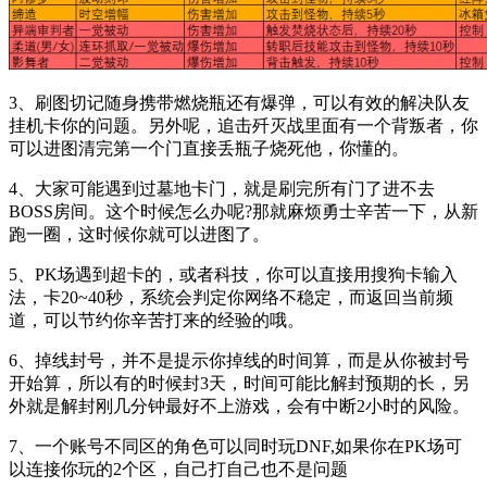
3、刷图切记随身携带燃烧瓶还有爆弹，可以有效的解决队友
挂机卡你的问题。另外呢，追击歼灭战里面有一个背叛者，你
可以进图清完第一个门直接丢瓶子烧死他，你懂的。
4、大家可能遇到过墓地卡门，就是刷完所有门了进不去
BOSS房间。这个时候怎么办呢?那就麻烦勇士辛苦一下，从新
跑一圈，这时候你就可以进图了。
5、PK场遇到超卡的，或者科技，你可以直接用搜狗卡输入
法，卡20~40秒，系统会判定你网络不稳定，而返回当前频
道，可以节约你辛苦打来的经验的哦。
6、掉线封号，并不是提示你掉线的时间算，而是从你被封号
开始算，所以有的时候封3天，时间可能比解封预期的长，另
外就是解封刚几分钟最好不上游戏，会有中断2小时的风险。
7、一个账号不同区的角色可以同时玩DNF,如果你在PK场可
以连接你玩的2个区，自己打自己也不是问题