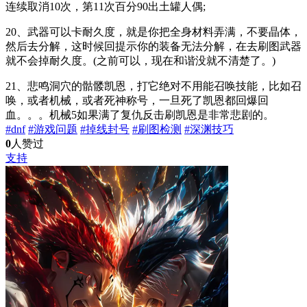
连续取消10次，第11次百分90出土罐人偶;
20、武器可以卡耐久度，就是你把全身材料弄满，不要晶体，
然后去分解，这时候回提示你的装备无法分解，在去刷图武器
就不会掉耐久度。(之前可以，现在和谐没就不清楚了。)
21、悲鸣洞穴的骷髅凯恩，打它绝对不用能召唤技能，比如召
唤，或者机械，或者死神称号，一旦死了凯恩都回爆回
血。。。机械5如果满了复仇反击刷凯恩是非常悲剧的。
#dnf
#游戏问题
#掉线封号
#刷图检测
#深渊技巧
0
人赞过
支持