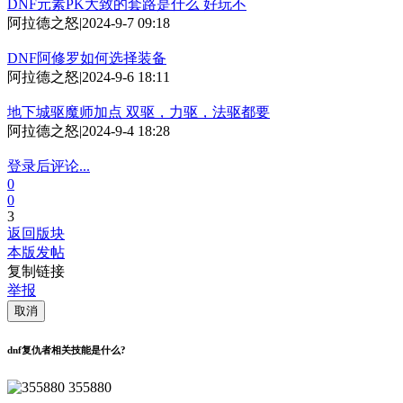
DNF元素PK大致的套路是什么 好玩不
阿拉德之怒
|
2024-9-7 09:18
DNF阿修罗如何选择装备
阿拉德之怒
|
2024-9-6 18:11
地下城驱魔师加点 双驱，力驱，法驱都要
阿拉德之怒
|
2024-9-4 18:28
登录后评论...
0
0
3
返回版块
本版发帖
复制链接
举报
取消
dnf复仇者相关技能是什么?
355880