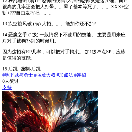
12 狂乱锤击 (满) 巨恐怖的伤害!大叔的恐怖就是这几锤。而且
很高的几率还会把人打晕。。晕了基本等死了。。。XXX+空
斩+???自由发挥吧。。。
13 疾空旋风破 (满) 大招。。。能加你还不加?
14 恶魔之手 (1级) 一般情况下不使用的技能。 主要是用来应
对对手被狗扑到的时候用。
因为这招有RP几率，可以把对手拘束。 加1级25点SP，应该
是值得的技能。
15 后跳+强制-后跳
#地下城与勇士
#驱魔大叔
#加点法
#连招
0
人赞过
支持