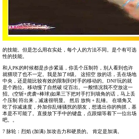
的技能。但是怎么用在实处，每个人的方法不同。是个有可选
性的技能。
和人PK的时候都是步步紧逼，你丢个压制符，别人看到也许
就猥琐了也不一定。我是加了8级。 这招空 放的话，丢在场地
中央，还是能比较有效的限制到对手的移动的。DNF玩的就
是个跑位。移动慢了自然破 绽百出。一般情况我不空放这一
招。(空斩+虎袭+棒球)如果三下把对手打到墙角的话，马上丢
个压制 符出来，减速很明显。 然后 放狗 + 乱锤。 在墙角又
吃了你减速度，外加你乱锤骚扰的朋友，想逃出你的狗抓，基
本是不可能了。直接放下手中的键盘，点跟烟等着下一位出场
吧。。
7 脉轮：烈焰 (加满) 加攻击力和硬质的。 肯定是加满。