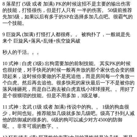
8 落星打 (5级 或者 加满) PK的时候这招不是主要的输出伤害
的技能，打怪很伤，但是打人只有 一半的伤害。 50级前推荐
先加5级，如果以后有多于的SP在选择多加几点吧。很霸气的
一个技能。
9 巨旋风 (加满) 打怪打人都很疼。。 被狗扑了，一般就是先
来个 巨旋风+落风+乱锤+疾空旋风破
秒人的干活。。。
10 式神 : 白虎 (3级) 出狗需要加的前制技能。 其实PK的时候
也很好使，对手快死的时候一般再奔放的那个家伙也会变的猥
琐起来，这时候你要做的不是死追他，而是房间每一个角放一
个白虎。然后再去追他。很多快死的家伙最后一下不是被你的
落风锤砸死，而是自己跑去被白虎直线小球球撞死。。用好了
是个很猥琐的技能。但是不用多加，3级足够。
11 式神 : 玄武 (1级 或者 加满) 传说中的狗。。 1级的狗血很
少，时间也短。推荐能加几级就多加几级吧。级高了扑到人减
他的防御减的很多的。6级的狗可以减少对方4500的防御
呢。。非常可观的数字。。