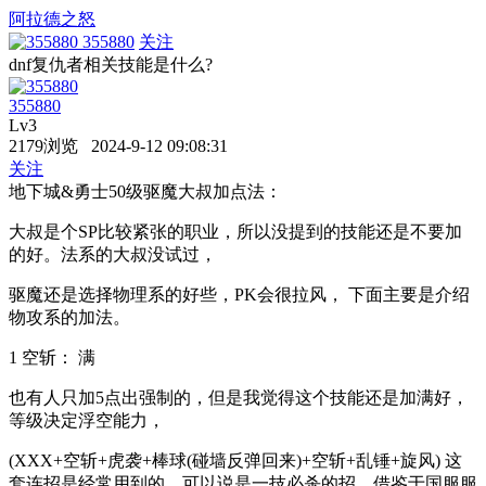
阿拉德之怒
355880
关注
dnf复仇者相关技能是什么?
355880
Lv3
2179浏览 2024-9-12 09:08:31
关注
地下城&勇士50级驱魔大叔加点法：
大叔是个SP比较紧张的职业，所以没提到的技能还是不要加
的好。法系的大叔没试过，
驱魔还是选择物理系的好些，PK会很拉风， 下面主要是介绍
物攻系的加法。
1 空斩： 满
也有人只加5点出强制的，但是我觉得这个技能还是加满好，
等级决定浮空能力，
(XXX+空斩+虎袭+棒球(碰墙反弹回来)+空斩+乱锤+旋风) 这
套连招是经常用到的，可以说是一技必杀的招。借鉴于国服服