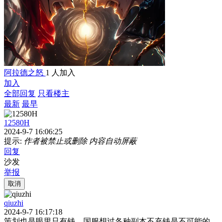
阿拉德之怒
1 人加入
加入
全部回复
只看楼主
最新
最早
12580H
2024-9-7 16:06:25
提示:
作者被禁止或删除 内容自动屏蔽
回复
沙发
举报
取消
qiuzhi
2024-9-7 16:17:18
策划也是眼里只有钱，国服想过各种副本不充钱是不可能的，