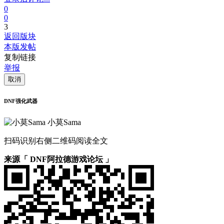
0
0
3
返回版块
本版发帖
复制链接
举报
取消
DNF强化武器
小莫Sama
扫码识别右侧二维码阅读全文
来源「 DNF阿拉德游戏论坛 」