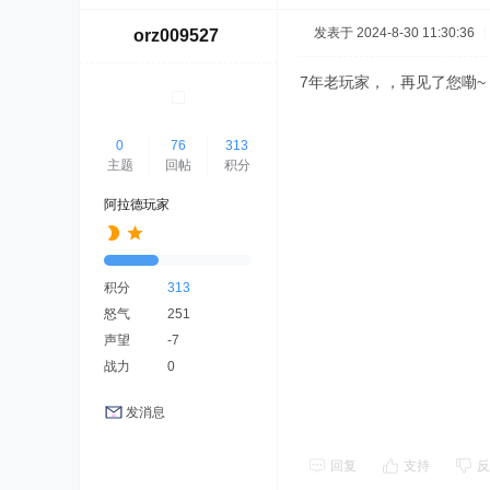
发表于 2024-8-30 11:30:36
|
orz009527
7年老玩家，，再见了您嘞~
0
76
313
主题
回帖
积分
阿拉德玩家
积分
313
怒气
251
声望
-7
战力
0
发消息
回复
支持
反