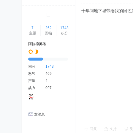
十年间地下城带给我的回忆
7
262
1743
主题
回帖
积分
阿拉德英雄
积分
1743
怒气
469
声望
4
战力
997
发消息
回复
支持
反