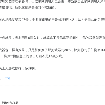
你刷完图修理装备时，出效果减的耐久也会被一并当成是正常减的耐久来
费很贵哦。所以这把剑是绝对不吃钱的。
久消耗度增加47倍，不要在刷塔的中途修理费吓到，以为是自己耐久消耗
一点就是，当刷图到0耐久时，就算这不是你真正的耐久，你的武器就没
器也一样有效果，只是算你换了那把武器的30%，比如你的子午物攻+666，
攻击，换算**物信息上的攻击可就不是那么少哦。
换上无影或抉择，多爽啊。
用
,
子午剑
显示全部楼层