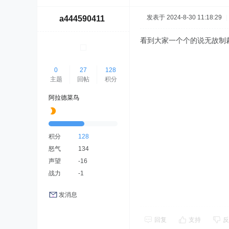
发表于 2024-8-30 11:18:29
|
a444590411
看到大家一个个的说无故制
0
27
128
主题
回帖
积分
阿拉德菜鸟
积分
128
怒气
134
声望
-16
战力
-1
发消息
回复
支持
反