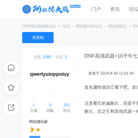
门户
资讯
论
DNF阿拉德游戏论坛
»
论坛
›
阿拉德大陆论坛
›
阿拉德战记
›
D
发新帖
DNF高强武器+10子午
查看:
2090
|
回复:
3
发表于 2024-8-30 11:01:34
|
qwertyuioppoiuy
首先属性就自己看下吧。首
注意看它的减耐久，但是不
1
0
281
主题
回帖
积分
耐久。总之它和其他武器一
阿拉德玩家