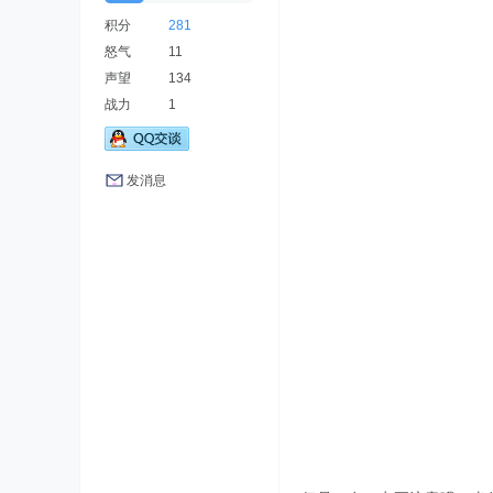
积分
281
怒气
11
声望
134
战力
1
发消息