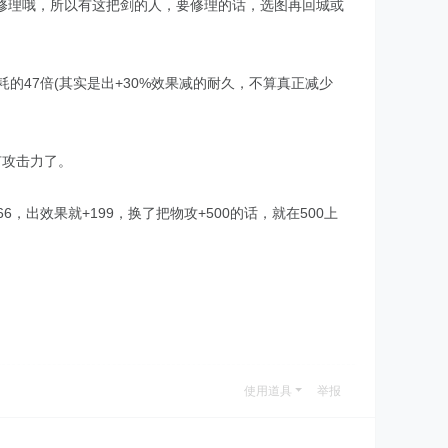
修理哦，所以有这把剑的人，要修理的话，选图再回城或
的47倍(其实是出+30%效果减的耐久，不算真正减少
有攻击力了。
出效果就+199，换了把物攻+500的话，就在500上
使用道具
举报