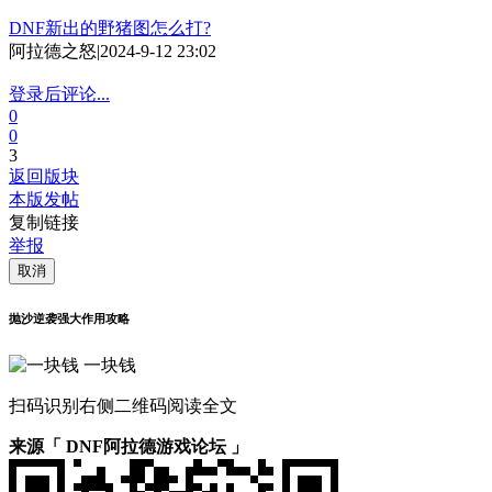
DNF新出的野猪图怎么打?
阿拉德之怒
|
2024-9-12 23:02
登录后评论...
0
0
3
返回版块
本版发帖
复制链接
举报
取消
抛沙逆袭强大作用攻略
一块钱
扫码识别右侧二维码阅读全文
来源「 DNF阿拉德游戏论坛 」