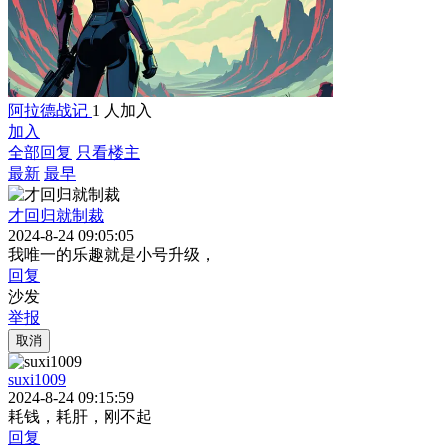
阿拉德战记
1 人加入
加入
全部回复
只看楼主
最新
最早
才回归就制裁
2024-8-24 09:05:05
我唯一的乐趣就是小号升级，
回复
沙发
举报
取消
suxi1009
2024-8-24 09:15:59
耗钱，耗肝，刚不起
回复