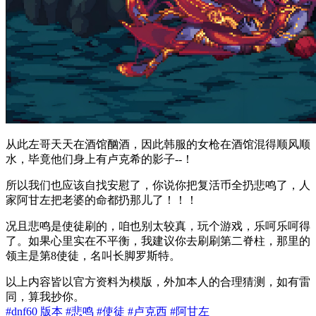
从此左哥天天在酒馆酗酒，因此韩服的女枪在酒馆混得顺风顺
水，毕竟他们身上有卢克希的影子--！
所以我们也应该自找安慰了，你说你把复活币全扔悲鸣了，人
家阿甘左把老婆的命都扔那儿了！！！
况且悲鸣是使徒刷的，咱也别太较真，玩个游戏，乐呵乐呵得
了。如果心里实在不平衡，我建议你去刷刷第二脊柱，那里的
领主是第8使徒，名叫长脚罗斯特。
以上内容皆以官方资料为模版，外加本人的合理猜测，如有雷
同，算我抄你。
#dnf60 版本
#悲鸣
#使徒
#卢克西
#阿甘左