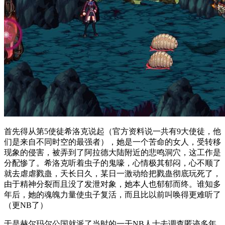
首先得从第5使徒希洛克说起（官方资料说一共有9大使徒，他
们是来自不同时空的最强者），她是一个苦命的女人，受转移
现象的侵害，被弄到了阿拉德大陆附近的悲鸣洞穴，这工作是
分配惨了。希洛克听着虫子的鬼嚎，心情极其郁闷，心不顺了
就去虐虐戮蛊，天长日久，某日一激动给把戮蛊彻底玩死了，
由于精神分裂而且没了发泄对象，她本人也郁郁而终。谁知多
年后，她的魂魄力量使虫子复活，而且比以前叫唤得更难听了
（更NB了）
于是赫尔玛尔公国就派了当时的一干NB人士去调查匿迹多年