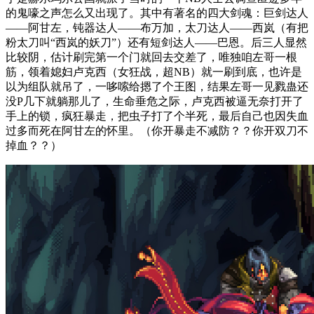
的鬼嚎之声怎么又出现了。其中有著名的四大剑魂：巨剑达人
——阿甘左，钝器达人——布万加，太刀达人——西岚（有把
粉太刀叫“西岚的妖刀”）还有短剑达人——巴恩。后三人显然
比较阴，估计刷完第一个门就回去交差了，唯独咱左哥一根
筋，领着媳妇卢克西（女狂战，超NB）就一刷到底，也许是
以为组队就吊了，一哆嗦给摁了个王图，结果左哥一见戮蛊还
没P几下就躺那儿了，生命垂危之际，卢克西被逼无奈打开了
手上的锁，疯狂暴走，把虫子打了个半死，最后自己也因失血
过多而死在阿甘左的怀里。（你开暴走不减防？？你开双刀不
掉血？？）