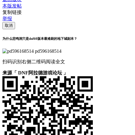
本版发帖
复制链接
举报
取消
为什么悲鸣洞穴是dnf60版本最难刷的地下城副本？
pd596168514
扫码识别右侧二维码阅读全文
来源「 DNF阿拉德游戏论坛 」