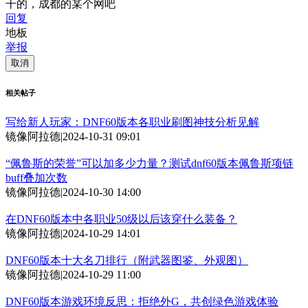
干的，成都的某个网吧
回复
地板
举报
取消
相关帖子
写给新人玩家：DNF60版本各职业刷图神技分析见解
镜像阿拉德
|
2024-10-31 09:01
“佩鲁斯的荣誉”可以加多少力量？测试dnf60版本佩鲁斯项链
buff叠加次数
镜像阿拉德
|
2024-10-30 14:00
在DNF60版本中各职业50级以后该穿什么装备？
镜像阿拉德
|
2024-10-29 14:01
DNF60版本十大名刀排行（附武器图鉴、外观图）
镜像阿拉德
|
2024-10-29 11:00
DNF60版本游戏环境反思：拒绝外G，共创绿色游戏体验