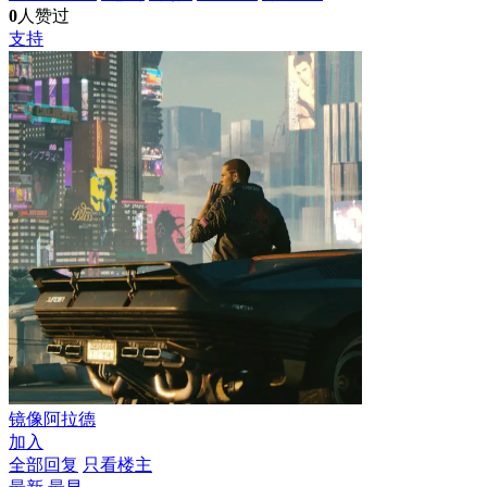
0
人赞过
支持
镜像阿拉德
加入
全部回复
只看楼主