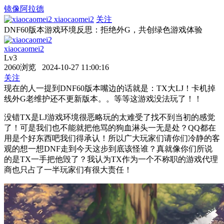
镜像阿拉德
xiaocaomei2
关注
DNF60版本游戏环境反思：拒绝外G，共创绿色游戏体验
xiaocaomei2
Lv3
2060浏览 2024-10-27 11:00:16
关注
现在的人一提到DNF60版本嘴边的话就是：TX大LJ！卡机掉
线外G老维护还不更新版本。。等等这游戏没法玩了！！
没错TX是LJ游戏环境很恶略玩的太难受了找不到当初的感觉
了！可是我们也不能就把他骂的狗血淋头一无是处？QQ都在
用是个好东西吧我们得承认！所以广大玩家们请你们冷静的客
观的想一想DNF走到今天这步到底该怪谁？真就像你们所说
的是TX一手把他毁了？我认为TX作为一个不称职的游戏代理
商也只占了一半玩家们有很大责任！