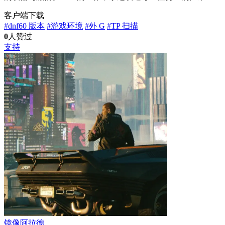
客户端下载
#dnf60 版本
#游戏环境
#外 G
#TP 扫描
0
人赞过
支持
镜像阿拉德