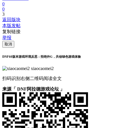
0
0
3
返回版块
本版发帖
复制链接
举报
取消
DNF60版本游戏环境反思：拒绝外G，共创绿色游戏体验
xiaocaomei2
扫码识别右侧二维码阅读全文
来源「 DNF阿拉德游戏论坛 」