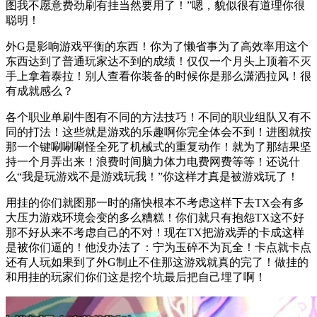
图我不愿意费劲刷有挂当然要用了！”嗯，貌似很有道理你很
聪明！
外G是影响游戏平衡的东西！你为了懒省事为了高效率用这个
东西达到了普通玩家达不到的成绩！仅仅一个月头上顶着不灭
手上拿着泰拉！别人查看你装备的时候你是那么潇洒拉风！很
有成就感么？
各个职业单刷牛图有不同的方法技巧！不同的职业组队又有不
同的打法！这些就是游戏的乐趣啊你完全体会不到！进图就按
那一个键唰唰唰怪全死了机械式的重复动作！就为了那结果坚
持一个月弄出来！浪费时间脑力体力电费网费等等！还说什
么“我是玩游戏不是游戏玩我！”你这样才真是被游戏玩了！
用挂的你们就图那一时的痛快根本不考虑这样下去TX会有多
大压力游戏环境会变的多么糟糕！你们就只有抱怨TX这不好
那不好从来不考虑自己的不对！现在TX把游戏弄的卡成这样
是被你们逼的！他没办法了：宁为玉碎不为瓦全！卡点就卡点
还有人玩如果到了外G制止不住那这游戏就真的完了！做挂的
和用挂的玩家们你们这是挖个坑最后把自己埋了啊！