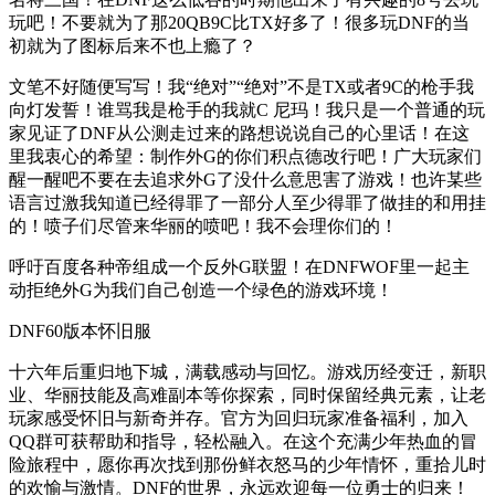
玩吧！不要就为了那20QB9C比TX好多了！很多玩DNF的当
初就为了图标后来不也上瘾了？
文笔不好随便写写！我“绝对”“绝对”不是TX或者9C的枪手我
向灯发誓！谁骂我是枪手的我就C 尼玛！我只是一个普通的玩
家见证了DNF从公测走过来的路想说说自己的心里话！在这
里我衷心的希望：制作外G的你们积点德改行吧！广大玩家们
醒一醒吧不要在去追求外G了没什么意思害了游戏！也许某些
语言过激我知道已经得罪了一部分人至少得罪了做挂的和用挂
的！喷子们尽管来华丽的喷吧！我不会理你们的！
呼吁百度各种帝组成一个反外G联盟！在DNFWOF里一起主
动拒绝外G为我们自己创造一个绿色的游戏环境！
DNF60版本怀旧服
十六年后重归地下城，满载感动与回忆。游戏历经变迁，新职
业、华丽技能及高难副本等你探索，同时保留经典元素，让老
玩家感受怀旧与新奇并存。官方为回归玩家准备福利，加入
QQ群可获帮助和指导，轻松融入。在这个充满少年热血的冒
险旅程中，愿你再次找到那份鲜衣怒马的少年情怀，重拾儿时
的欢愉与激情。DNF的世界，永远欢迎每一位勇士的归来！