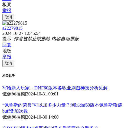
板凳
举报
取消
a22279815
2024-10-27 12:45:54
提示:
作者被禁止或删除 内容自动屏蔽
回复
地板
举报
取消
相关帖子
写给新人玩家：DNF60版本各职业刷图神技分析见解
镜像阿拉德
|
2024-10-31 09:01
“佩鲁斯的荣誉”可以加多少力量？测试dnf60版本佩鲁斯项链
buff叠加次数
镜像阿拉德
|
2024-10-30 14:00