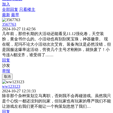
加入
全部回复
只看楼主
最新
最早
3567763
2024-10-27 11:42:56
几年前，那些长期的大活动还能看见11.12强化卷，天空装
扮，黄金书什么的。小活动也有刮刮奖宝珠，神器徽章。 现
在呢，尼玛不论大小活动次次艾肯。装备淘汰是必然没错，但
是国服这爆率这活动，劳资几个主号才刚刚B，就快废了！小
号连A都没齐，谁受得了……
回复
沙发
举报
取消
ww123123
2024-10-27 12:31:33
除非那个杂种策划立马离职，否则我不会再碰游戏。虽然我只
是个心悦一都还没到的玩家，但玩家也有玩家的尊严我们不能
让游戏左右我们更不能让一个狗策划忽悠了我们…
回复