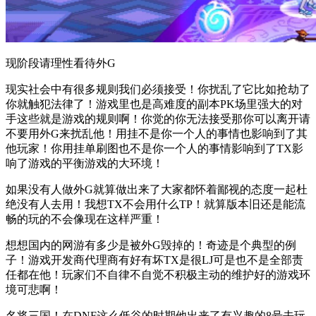
现阶段请理性看待外G
现实社会中有很多规则我们必须接受！你扰乱了它比如抢劫了
你就触犯法律了！游戏里也是高难度的副本PK场里强大的对
手这些就是游戏的规则啊！你觉的你无法接受那你可以离开请
不要用外G来扰乱他！用挂不是你一个人的事情也影响到了其
他玩家！你用挂单刷图也不是你一个人的事情影响到了TX影
响了游戏的平衡游戏的大环境！
如果没有人做外G就算做出来了大家都怀着鄙视的态度一起杜
绝没有人去用！我想TX不会用什么TP！就算版本旧还是能流
畅的玩的不会像现在这样严重！
想想国内的网游有多少是被外G毁掉的！奇迹是个典型的例
子！游戏开发商代理商有好有坏TX是很LJ可是也不是全部责
任都在他！玩家们不自律不自觉不积极主动的维护好的游戏环
境可悲啊！
名将三国！在DNF这么低谷的时期他出来了有兴趣的8号去玩