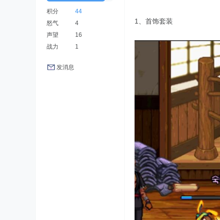
积分
44
1、首饰套装
怒气
4
声望
16
战力
1
发消息