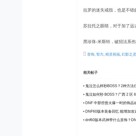
拉罗的迷失戒指，也是不错
苏拉托之眼睛，对于加了远
黑珍珠-米斯特，破招法系
首饰
,
智力
,
精灵祝福
,
幻影之
相关帖子
•
鬼泣怎么样秒BOSS？2种方法
•
鬼泣如何秒 BOSS？广西 2 区
•
DNF 中那些曾火爆一时的饰
•
DNF60版本装备回忆 能增加
•
dnf60版本武神带什么首饰？D