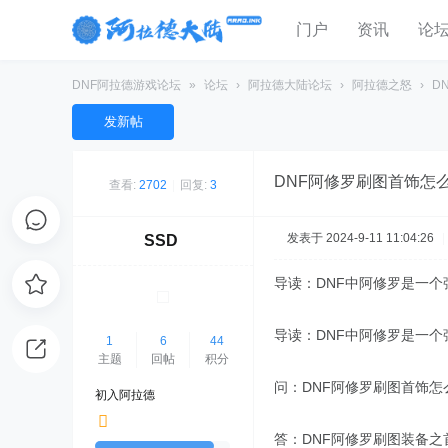
门户
资讯
论
DNF阿拉德游戏论坛
»
论坛
›
阿拉德大陆论坛
›
阿拉德之怒
›
D
发新帖
DNF阿修罗刷图首饰怎
查看:
2702
|
回复:
3
发表于 2024-9-11 11:04:26
|
SSD
导读：DNF中阿修罗是一
导读：DNF中阿修罗是一
1
6
44
主题
回帖
积分
问：DNF阿修罗刷图首饰怎
初入阿拉德
答：DNF阿修罗刷图装备之