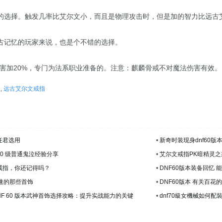
的选择。触发几率比艾尔文小，而且是物理攻击时，但是加的智力比远古艾
古记忆的玩家来说，也是个不错的选择。
伤害加20%，专门为法系职业准备的。注意：麒麟骨戒不对魔法伤害有效。
灵
,
远古艾尔文戒指
任君选用
•
新奇时装现身dnf60
 60 级普通鬼泣经验分享
•
艾尔文戒指PK暗精灵之
品戒指，你还记得吗？
•
DNF60版本装备回忆
攻速的那些首饰
•
DNF60版本 有关百花
NF 60 版本武神首饰选择攻略：提升实战能力的关键
•
dnf70級女機械如何