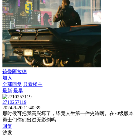
镜像阿拉德
加入
全部回复
只看楼主
最新
最早
2710257119
2024-9-20 11:40:39
那时候可把我高兴坏了，毕竟人生第一件史诗啊。在70级版本
勇士们你们出过无影剑吗
回复
沙发