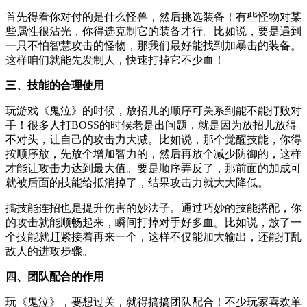
首先得看你对付的是什么怪兽，然后挑选装备！有些怪物对某
些属性很沾光，你得选克制它的装备才行。比如说，要是遇到
一只不怕智慧攻击的怪物，那我们最好能找到加暴击的装备。
这样咱们就能先发制人，快速打掉它不少血！
三、技能的合理使用
玩游戏《鬼泣》的时候，放招儿的顺序可关系到能不能打败对
手！很多人打BOSS的时候老是出问题，就是因为放招儿放得
不对头，让自己的攻击力大减。比如说，那个觉醒技能，你得
按顺序放，先放个增加智力的，然后再放个减少防御的，这样
才能让攻击力达到最大值。要是顺序弄反了，那前面的加成可
就被后面的技能给抵消掉了，结果攻击力就大大降低。
搞技能连招也是提升伤害的妙法子。通过巧妙的技能搭配，你
的攻击就能顺畅起来，瞬间打掉对手好多血。比如说，放了一
个技能就赶紧接着再来一个，这样不仅能加大输出，还能打乱
敌人的进攻步骤。
四、团队配合的作用
玩《鬼泣》，要想过关，就得搞搞团队配合！不少玩家喜欢单