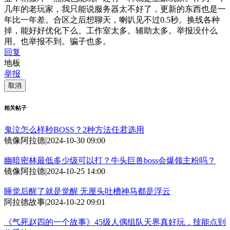
几年的老玩家，我只能说服务器太不好了，更新的东西也是一
年比一年差。合区之后想聊天，喇叭见不过0.5秒。换线各种
掉，能好好优化下么。工作室太多。辅助太多。举报没什么
用。也举报不到。骗子也多。
回复
地板
举报
取消
相关帖子
鬼泣怎么样秒BOSS？2种方法任君选用
镜像阿拉德
|
2024-10-30 09:00
幽暗密林最低多少级可以打？牛头巨兽boss会爆领主粉吗？
镜像阿拉德
|
2024-10-25 14:00
睡觉后醒了就是觉醒 无厘头吐槽神马都是浮云
阿拉德故事
|
2024-10-22 09:01
《气死赵四的一个故事》45级人偶组队天界真好玩，技能点到