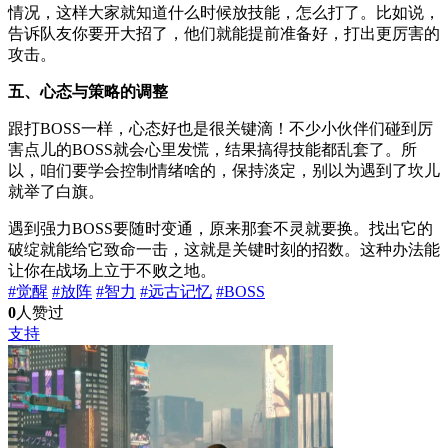
情况，这样大家就知道什么时候放技能，怎么打了。比如说，
告诉队友你要开大招了，他们就能提前准备好，打出更厉害的
攻击。
五、心态与策略的调整
跟打BOSS一样，心态好也是很关键滴！不少小伙伴们碰到厉
害点儿的BOSS就会心里发慌，结果搞得技能都乱套了。所
以，咱们要学会控制情绪啥的，保持淡定，别以为遇到了坎儿
就举了白旗。
遇到强力BOSS要随时变通，原来那套不灵就要换。找出它的
破绽就能给它致命一击，这就是关键时刻的招数。这种办法能
让你在战场上立于不败之地。
#觉醒
#放阵
#智力
#远古记忆
#BOSS
0
人赞过
支持