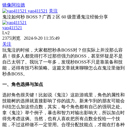
镜像阿拉德
yao411521
关注
鬼泣如何秒 BOSS？广西 2 区 60 级普通鬼泣经验分享
yao411521
Lv2
2375浏览 2024-9-20 11:35:49
关注
玩鬼泣的时候，大家都想秒杀BOSS对？但实际上并没那么容
易！很多人都觉得打不过那些强力的BOSS，甚至怀疑是不是
自己太弱了。我玩了一年多，发现秒BOSS不只是靠装备和技
能，还得有技巧和策略。这篇文章就来聊聊怎么在鬼泣里做到
秒杀BOSS。
一、角色选择与加点
选好角色很关键！比如说《鬼泣》这款游戏里，角色的属性和
技能树的选择就直接影响了你的战力。新来乍到的朋友可能会
纠结怎么加这些点数，其实，每个角色都有自己的强弱之处。
拿《鬼泣》举个例子，暴击和智力对输出影响大，所以加点时
得先考虑这俩。当然，也有人喜欢把所有点数全投给一个技
能，不过这样做不一定管用。合理分配技能点，才能在打各种