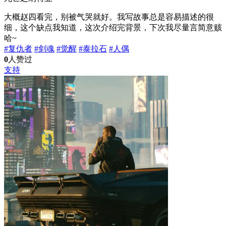
大概赵四看完，别被气哭就好。我写故事总是容易描述的很
细，这个缺点我知道，这次介绍完背景，下次我尽量言简意赅
哈~
#复仇者
#剑魂
#觉醒
#泰拉石
#人偶
0
人赞过
支持