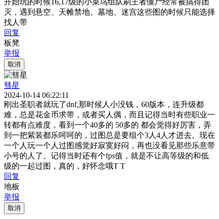
开始玩的时候16,17级的小菜鸟组队刷王者僵尸经常被搞得团
灭，遇到悬空、天帷禁地、墓地、迷宫这些图的时候只能选择
找人带
回复
板凳
举报
取消
彗星
2024-10-14 06:22:11
刚出圣职者就玩了dnf,那时候人小没钱，60版本，连升级都
难，总是花金币求带，或者买人偶，而且记得当时有些职业一
转都有点难度，看到一个40多的 50多的 都会觉得好厉害，弄
到一把紫装都乐呵呵的，过图总是要组个3人4人才进去。现在
一个人玩一个人过图感觉好寂寞好闷，再也没看见那些乐意带
小号的人了。记得当时还有个fps值，就是不让高等级的和低
级的一起过图，真的，好怀念哦T T
回复
地板
举报
取消