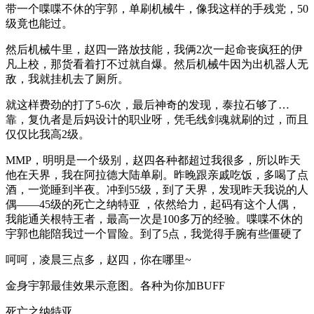
带一个喋喋不休的宇郭，单刷机械牛，像我这样的手残党，50
级竟也能过。
然后机械牛里，赵四一路放技能，我俩2次一起命丧疯狂的伊
凡上校，那货看着打不过就自爆。然后机械牛因为出机器人无
敌，我就挂机去了厕所。
就这样费劲的打了5-6次，最后神奇的发现，泰拉石够了…
靠，复仇者是后妈设计的职业呀，凭毛线剑魂就刷的过，而且
仅仅比我高2级。
MMP，明明是一个级别，赵四各种都超过我很多，所以昨天
他在天界，我在阿拉德大陆单刷。昨晚跟亲戚吃饭，多喝了点
酒，一觉睡到半夜。冲到55级，到了天界，发现昨天我说的人
偶——45级的死亡之纳特亚 ，依然给力，起码有这个人偶，
我能通关根特王者，最高一次是100多万的经验。喋喋不休的
宇郭也能陪我过一个冒险。到了5点，我觉得手腕有些僵硬了
呵呵，凌晨三点多，赵四，你在哪里~
金身宇郭最佳效果示意图。各种为你加BUFF
死亡之纳特亚