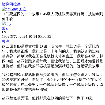
镜像阿拉德
qhy
关注
《气死赵四的一个故事》45级人偶组队天界真好玩，技能点到
你手软
qhy
Lv1
1962浏览 2024-10-14 05:00:35
关注
赵四原名ID是尼古拉斯赵四，听名字，就知道是一个逗比青
年，我就很正经，我的ID是：十年前的人。我俩认识的过程
很诡异，简单说我在工会花钱找人带冰宫王，我那会47级，赵
四51级，赵四就跑来说带我，但让我辅助。进图后才知道我是
复仇者，但好在我的武器祝福是加满精通的。这是背景故事
我和赵四说：我武器祝福是加满的，但我没怎么跟人组过队，
20级左右的时候，遇到过工会2个大神的小号（这二位在我40
级的时候，在工会里，一个说我升级快；一个说我升级慢，原
因是我强迫症非把任务清完）
赵四貌似很无语。但我那天在赵四的帮助下，到了50级。