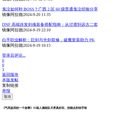
鬼泣如何秒 BOSS？广西 2 区 60 级普通鬼泣经验分享
镜像阿拉德
|
2024-9-20 11:35
DNF 高端连发剑魂装备搭配指南：从过渡到远古二套
镜像阿拉德
|
2024-9-19 22:10
白手职业解析：巨剑与光剑双修，破魔套装助力 PK
镜像阿拉德
|
2024-9-19 16:15
登录后评论...
0
0
3
返回版块
本版发帖
复制链接
举报
取消
《气死赵四的一个故事》45级人偶组队天界真好玩，技能点到你手软