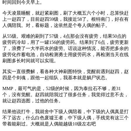
时间回到今天早上。
今天凌晨睡醒，就赶紧刷图，刷了大概五六个小时，总算快赶
上一赵四了，目前赵四59级，我接近58了。根特南门，好在有
人偶陪我。对，看标题，这依然是个夸人偶的帖子。
从55级。艰难的刷到了57级，4点那会没有疲劳，结果50点的
疲劳药冷却，用了一罐156的疲劳药。结果到了6点，疲劳更新
了，浪费了一大半药水的疲劳。话说这种情况，能否把多余的
疲劳化作蓄电池，自动检测勇士用疲劳药水，再检测当天在线
刷图多长时间就可以实现。
其实一直很费解，看各种大神刷图特快，觉醒前遇到赵四，赵
四是个剑魂，跟他一起组队，我基本就是躺尸状态。
MMP，最可气的是，52级的时候，因为泰拉石不够，差31
个，没有觉醒。赵四就陪我过了很多任务，我觉得过意不去，
就让赵四选图，过他的任务。
结果他说打牛，我就舍中下级人偶陪着，中下级的人偶真是打
不了远古，什么白色废墟王者，中下级人偶，手残党有这三个
带着能刷过。大概就是人偶能越级10级左右吧