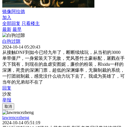
镜像阿拉德
加入
全部回复
只看楼主
最新
最早
白驹过隙
2024-10-14 05:20:43
从接触DNF到如今已经九年了，断断续续玩，从当初的3000
单带僵尸，一身紫装天下无敌，梵风墨竹土豪标配，屠戮在手
天下我有，到现在的血虐安图妮，廉价的粉装，和xidu一样的
深渊，死贵的深渊门票，超低的深渊爆率，无脑制裁的系统，
一打团就制裁，感觉没什么动力玩下去了。我成为英雄了，可
当年的兄弟却不在了
回复
沙发
举报
取消
lawrencezheng
2024-10-14 05:51:19