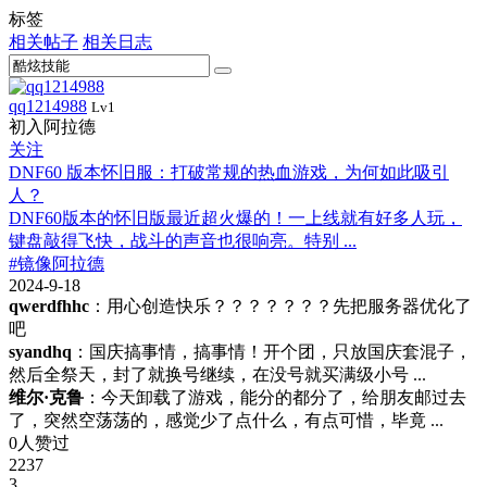
标签
相关帖子
相关日志
qq1214988
Lv1
初入阿拉德
关注
DNF60 版本怀旧服：打破常规的热血游戏，为何如此吸引
人？
DNF60版本的怀旧版最近超火爆的！一上线就有好多人玩，
键盘敲得飞快，战斗的声音也很响亮。特别 ...
#镜像阿拉德
2024-9-18
qwerdfhhc
：用心创造快乐？？？？？？？先把服务器优化了
吧
syandhq
：国庆搞事情，搞事情！开个团，只放国庆套混子，
然后全祭天，封了就换号继续，在没号就买满级小号 ...
维尔·克鲁
：今天卸载了游戏，能分的都分了，给朋友邮过去
了，突然空荡荡的，感觉少了点什么，有点可惜，毕竟 ...
0人赞过
2237
3