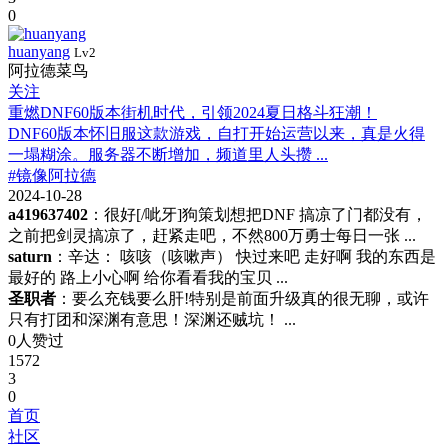
0
huanyang
Lv2
阿拉德菜鸟
关注
重燃DNF60版本街机时代，引领2024夏日格斗狂潮！
DNF60版本怀旧服这款游戏，自打开始运营以来，真是火得
一塌糊涂。服务器不断增加，频道里人头攒 ...
#镜像阿拉德
2024-10-28
a419637402
：很好[/呲牙]狗策划想把DNF 搞凉了门都没有，
之前把剑灵搞凉了，赶紧走吧，不然800万勇士每日一张 ...
saturn
：辛达： 咳咳（咳嗽声） 快过来吧 走好啊 我的东西是
最好的 路上小心啊 给你看看我的宝贝 ...
圣职者
：要么充钱要么肝!特别是前面升级真的很无聊，或许
只有打团和深渊有意思！深渊还贼坑！ ...
0人赞过
1572
3
0
首页
社区