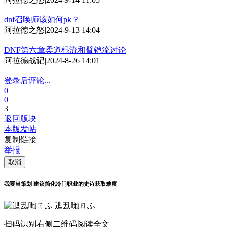
dnf召唤师该如何pk？
阿拉德之怒
|
2024-9-13 14:04
DNF第六章柔道棍流和臂铠流讨论
阿拉德战记
|
2024-8-26 14:01
登录后评论...
0
0
3
返回版块
本版发帖
复制链接
举报
取消
我要当策划 建议简化冷门职业的史诗获取难度
迣厾哋ㄖふ
扫码识别右侧二维码阅读全文