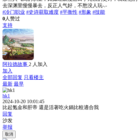
去深渊里慢慢暴去，反正人气好，不愁没人玩-.-
#冷门职业
#史诗获取难度
#平衡性
#形象
#技能
0
人赞过
支持
阿拉德故事
2 人加入
加入
全部回复
只看楼主
最新
最早
hk1
2024-10-20 10:01:45
比起氪金和肝帝 還是活著吃火鍋比較適合我
回复
沙发
举报
取消