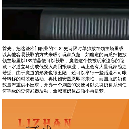
首先，把这些冷门职业的75-85史诗限时单独放在领主塔里或
以其他容易获取的方式来吸引玩家兴趣，如魔道的南瓜扫把放
领主塔里以189结晶便可以获取，魔道这个快被玩家遗忘的隐
藏下水道立马变成低投入高回报职业，马上会有大量玩家趋之
若鹫。由于魔道的形象也很丑陋，还可以举行一些赠送不可帐
号转移的时装卷活动。再比如安图恩即将来临，而国服的奶爸
数量严重供不应求，开办一个刷图99次便可以兑换奶爸系列任
何等级的史诗武器活动，全城被奶爸占领不再是梦。