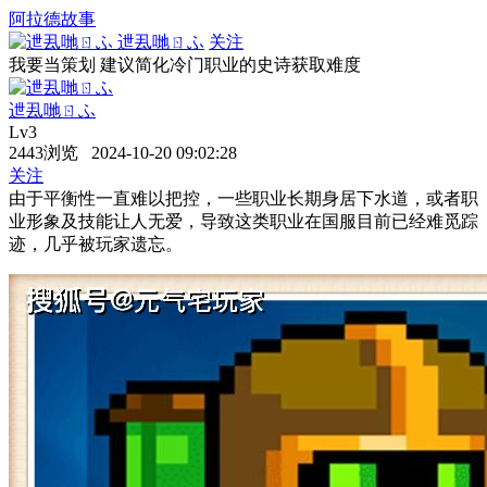
阿拉德故事
迣厾哋ㄖふ
关注
我要当策划 建议简化冷门职业的史诗获取难度
迣厾哋ㄖふ
Lv3
2443浏览 2024-10-20 09:02:28
关注
由于平衡性一直难以把控，一些职业长期身居下水道，或者职
业形象及技能让人无爱，导致这类职业在国服目前已经难觅踪
迹，几乎被玩家遗忘。