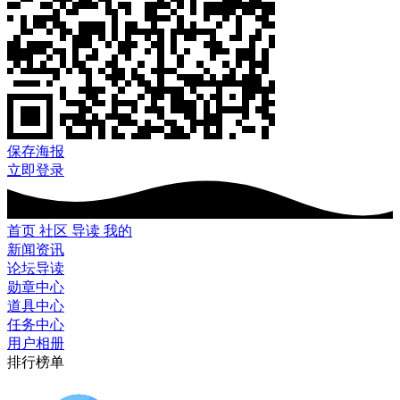
保存海报
立即登录
首页
社区
导读
我的
新闻资讯
论坛导读
勋章中心
道具中心
任务中心
用户相册
排行榜单