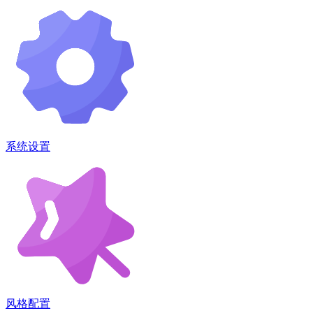
系统设置
风格配置