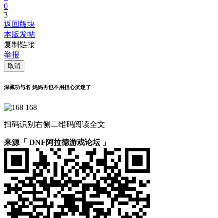
0
3
返回版块
本版发帖
复制链接
举报
取消
深藏功与名 妈妈再也不用担心沉迷了
168
扫码识别右侧二维码阅读全文
来源「 DNF阿拉德游戏论坛 」