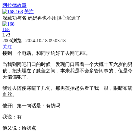
阿拉德故事
168
关注
深藏功与名 妈妈再也不用担心沉迷了
168
Lv3
2006浏览 2024-10-18 09:03:18
关注
接到一个电话。和同学约好了去网吧PK。
当我到网吧门口的时候，发现门口蹲着一个大概十五六岁的男
孩，把头埋在了膝盖之间，本来我是不会多管闲事的，但是今
天偏偏犯了。
我过去随便寒暄了几句。那男孩抬起头看了我一眼，眼睛布满
血丝。
他开口第一句话是：有钱吗
我说：有
他又说：给我点