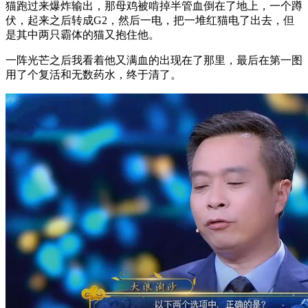
猫跑过来爆炸输出，那母鸡被啃掉半管血倒在了地上，一个蹲
伏，起来之后转成G2，然后一电，把一堆红猫电了出去，但
是其中两只霸体的猫又抱住他。
一阵光芒之后我看着他又满血的出现在了那里，最后在第一图
用了个复活和无数药水，终于清了。