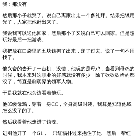
我：那没有
然后那小子就哭了。说自己离家出走一个多礼拜。结果把钱用
光了，人家把他赶出来了。
我说我可以送他回家，然后那小子又说自己可以回家。但是想
玩好最后一把游戏。
我把放在口袋里的五块钱掏了出来，递了过去。说了一句不用
找了。
他兴奋的去开了一台机，没错，他玩的是母鸡，当看到母鸡的
时候，我本来对这职业的好感就没有多少，除了砍砍砍啥的都
没了，简直是削弱界的领军人物。
于是我就在他旁边看着他玩。
他85级母鸡，穿着一身CC，全身高级时装。我算是知道他钱
怎么没了的了。
然后我看着他走进了镇魂。
进图他开了一个G1，一只红猫扑过来抱住了她，然后一帮红