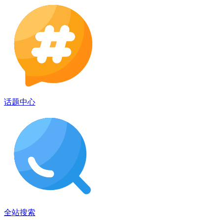
话题中心
全站搜索