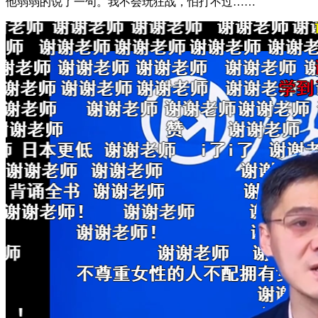
他弱弱的说了一句。我不会玩狂战，怕打不过……