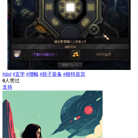
#dnf
#玄学
#增幅
#胚子装备
#根特皇宫
0
人赞过
支持